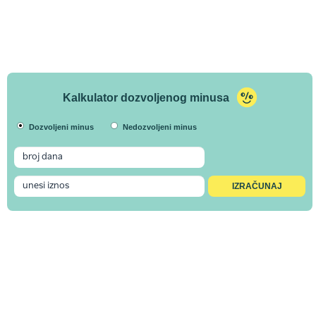
Kalkulator dozvoljenog minusa
Dozvoljeni minus
Nedozvoljeni minus