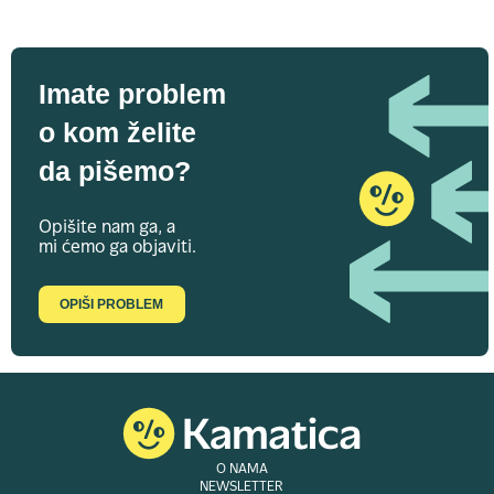
Imate problem
o kom želite
da pišemo?
Opišite nam ga, a
mi ćemo ga objaviti.
OPIŠI PROBLEM
O NAMA
NEWSLETTER