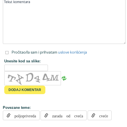
Pročitao/la sam i prihvatam
uslove korišćenja
Unesite kod sa slike:
Povezane teme:
poljoprivreda
zarada od cveća
cveće