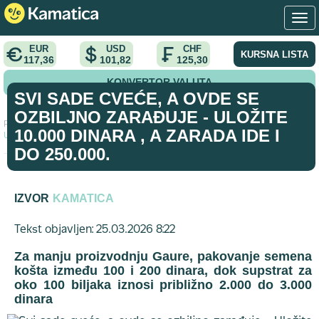
EUR
USD
CHF
KURSNA LISTA
117,36
101,82
125,30
KONVERTOR VALUTA
SVI SADE CVEĆE, A OVDE SE
OZBILJNO ZARAĐUJE - ULOŽITE
Početna
>
savet
>
Svi sade cveće, a ovde se ozbiljno zarađuje -
10.000 DINARA , A ZARADA IDE I
Uložite 10.000 dinara , a zarada ide i do 250.000.
DO 250.000.
IZVOR
KAMATICA
Tekst objavljen: 25.03.2026 8:22
Za manju proizvodnju Gaure, pakovanje semena
košta između 100 i 200 dinara, dok supstrat za
oko 100 biljaka iznosi približno 2.000 do 3.000
dinara