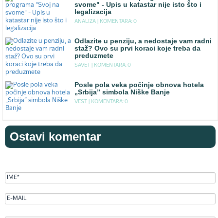
svome" - Upis u katastar nije isto što i
legalizacija
ANALIZA |
KOMENTARA: 0
Odlazite u penziju, a nedostaje vam radni
staž? Ovo su prvi koraci koje treba da
preduzmete
SAVET |
KOMENTARA: 0
Posle pola veka počinje obnova hotela
„Srbija” simbola Niške Banje
VEST |
KOMENTARA: 0
Ostavi komentar