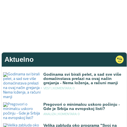
Aktuelno
Godinama svi birali pelet, a sad sve više
domaćinstava prelazi na ovaj način
grejanja - Nema loženja, a računi manji
VEST |
KOMENTARA: 0
Pregovori o minimalcu uskoro počinju -
Gde je Srbija na evropskoj listi?
ANALIZA |
KOMENTARA: 0
Velika zabluda oko programa "Svoj na