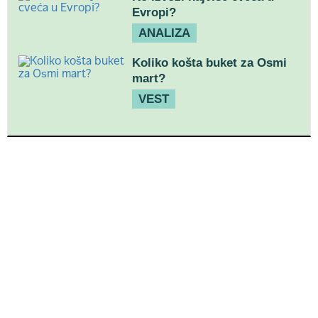
Evropi?
ANALIZA
Koliko košta buket za Osmi
mart?
VEST