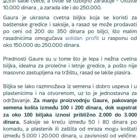
Gaura je ukrasna cvetna biljka koja se koristi za
baštenske gredice i saksije, a rasad se može prodavati
po ceni od 200 do 350 dinara po biljci, što malim
rasadnicima omogućava
solidan profit
u rasponu od
oko 150.000 do 250.000 dinara.
Prednosti Gaure su u tome što je lepa i nežna cvetna
biljka, idealna za prolećne i letnje gredice, a pošto nije
masovno zastupljena na tržištu, rasad se lakše plasira.
Biljka se lako razmnožava iz semena i dobro uspeva i u
plastenicima i na otvorenom, uz to je jednostavna za
Za manju proizvodnju Gaure, pakovanje
održavanje.
semena košta između 100 i 200 dinara, dok supstrat
za oko 100 biljaka iznosi približno 2.000 do 3.000
dinara.
Saksije se kreću između 50 i 80 dinara po
komadu, a plastenik ili zaštita od mraza mogu koštati
između 5.000 i 20.000 dinara, u zavisnosti od veličine.