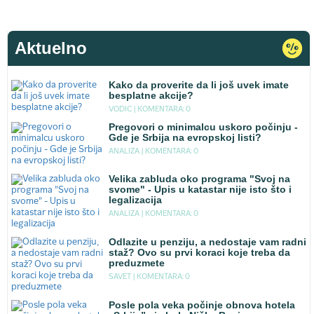
Aktuelno
Kako da proverite da li još uvek imate
besplatne akcije?
VODIC |
KOMENTARA: 0
Pregovori o minimalcu uskoro počinju -
Gde je Srbija na evropskoj listi?
ANALIZA |
KOMENTARA: 0
Velika zabluda oko programa "Svoj na
svome" - Upis u katastar nije isto što i
legalizacija
ANALIZA |
KOMENTARA: 0
Odlazite u penziju, a nedostaje vam radni
staž? Ovo su prvi koraci koje treba da
preduzmete
SAVET |
KOMENTARA: 0
Posle pola veka počinje obnova hotela