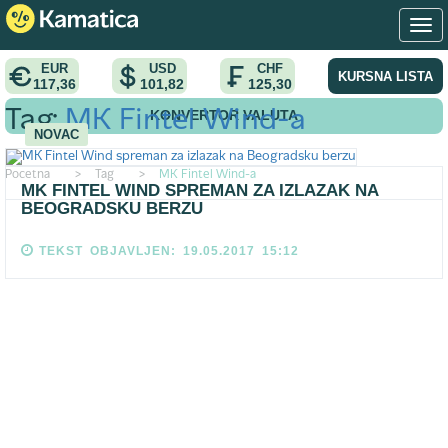
EUR
USD
CHF
KURSNA LISTA
117,36
101,82
125,30
KONVERTOR VALUTA
Tag:
MK Fintel Wind-a
NOVAC
Pocetna
>
Tag
>
MK Fintel Wind-a
MK FINTEL WIND SPREMAN ZA IZLAZAK NA
BEOGRADSKU BERZU
TEKST OBJAVLJEN: 19.05.2017 15:12