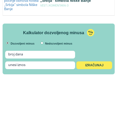
„Srbija” simbola Niške Banje
VEST |
KOMENTARA: 0
Kalkulator dozvoljenog minusa
Dozvoljeni minus
Nedozvoljeni minus