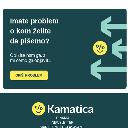
Imate problem
o kom želite
da pišemo?
Opišite nam ga, a
mi ćemo ga objaviti.
OPIŠI PROBLEM
O NAMA
NEWSLETTER
MARKETING I OGLAŠAVANJE