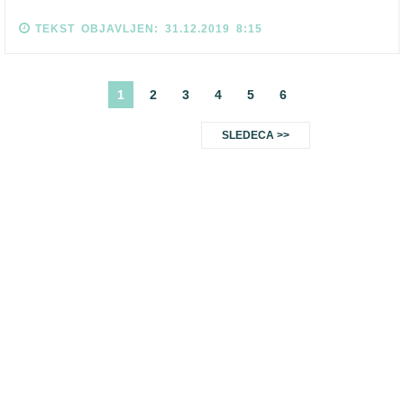
TEKST OBJAVLJEN: 31.12.2019 8:15
1
2
3
4
5
6
SLEDECA >>