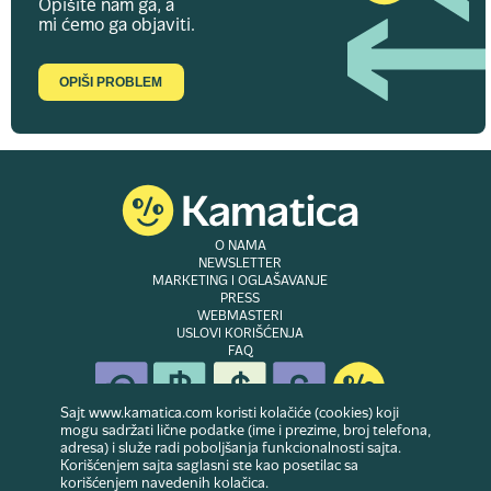
Opišite nam ga, a
mi ćemo ga objaviti.
OPIŠI PROBLEM
O NAMA
NEWSLETTER
MARKETING I OGLAŠAVANJE
PRESS
WEBMASTERI
USLOVI KORIŠĆENJA
FAQ
Sajt www.kamatica.com koristi kolačiće (cookies) koji
mogu sadržati lične podatke (ime i prezime, broj telefona,
adresa) i služe radi poboljšanja funkcionalnosti sajta.
© Copyright 2007-2026. Website developed & owned by
Dubes doo
. Sva prava
Korišćenjem sajta saglasni ste kao posetilac sa
zadržana
korišćenjem navedenih kolačica.