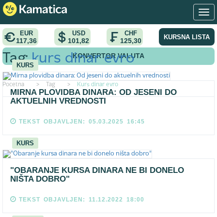
EUR
USD
CHF
KURSNA LISTA
117,36
101,82
125,30
KONVERTOR VALUTA
Tag:
kurs dinar evro
KURS
Pocetna
>
Tag
>
Kurs dinar evro
MIRNA PLOVIDBA DINARA: OD JESENI DO
AKTUELNIH VREDNOSTI
TEKST OBJAVLJEN: 05.03.2025 16:45
KURS
"OBARANJE KURSA DINARA NE BI DONELO
NIŠTA DOBRO"
TEKST OBJAVLJEN: 11.12.2022 18:00