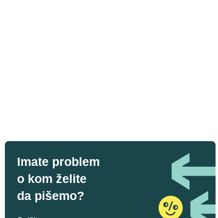
Imate problem
o kom želite
da pišemo?