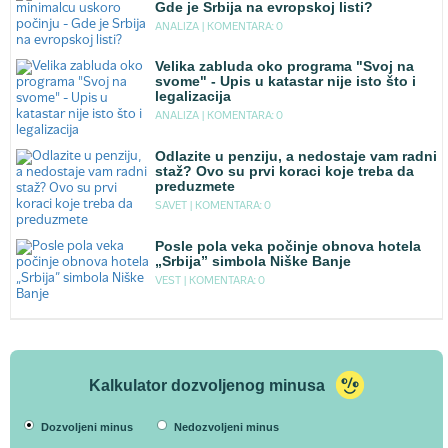
Gde je Srbija na evropskoj listi?
ANALIZA |
KOMENTARA: 0
Velika zabluda oko programa "Svoj na
svome" - Upis u katastar nije isto što i
legalizacija
ANALIZA |
KOMENTARA: 0
Odlazite u penziju, a nedostaje vam radni
staž? Ovo su prvi koraci koje treba da
preduzmete
SAVET |
KOMENTARA: 0
Posle pola veka počinje obnova hotela
„Srbija” simbola Niške Banje
VEST |
KOMENTARA: 0
Kalkulator dozvoljenog minusa
Dozvoljeni minus
Nedozvoljeni minus