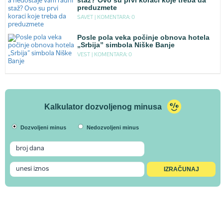
staž? Ovo su prvi koraci koje treba da
preduzmete
SAVET |
KOMENTARA: 0
Posle pola veka počinje obnova hotela
„Srbija” simbola Niške Banje
VEST |
KOMENTARA: 0
Kalkulator dozvoljenog minusa
Dozvoljeni minus
Nedozvoljeni minus