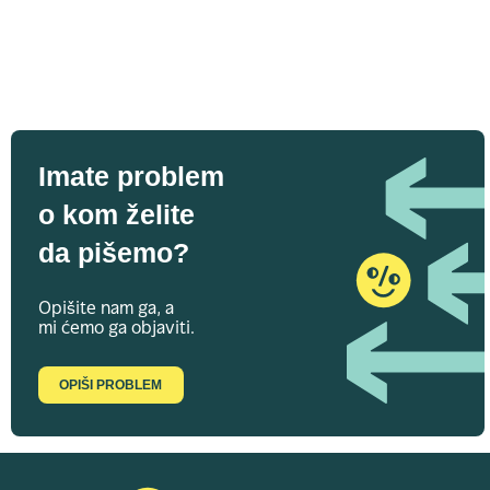
Imate problem
o kom želite
da pišemo?
Opišite nam ga, a
mi ćemo ga objaviti.
OPIŠI PROBLEM