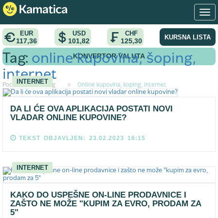
EUR
USD
CHF
KURSNA LISTA
117,36
101,82
125,30
KONVERTOR VALUTA
Tag:
online kupovina, šoping,
internet
INTERNET
Pocetna
>
Tag
>
Online kupovina, šoping, internet
DA LI ĆE OVA APLIKACIJA POSTATI NOVI
VLADAR ONLINE KUPOVINE?
TEKST OBJAVLJEN: 23.02.2023 16:15
INTERNET
KAKO DO USPEŠNE ON-LINE PRODAVNICE I
ZAŠTO NE MOŽE "KUPIM ZA EVRO, PRODAM ZA
5"