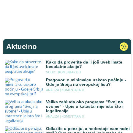
Aktuelno
Kako da proverite da li još uvek imate
besplatne akcije?
VODIC |
KOMENTARA: 0
Pregovori o minimalcu uskoro počinju -
Gde je Srbija na evropskoj listi?
ANALIZA |
KOMENTARA: 0
Velika zabluda oko programa "Svoj na
svome" - Upis u katastar nije isto što i
legalizacija
ANALIZA |
KOMENTARA: 0
Odlazite u penziju, a nedostaje vam radni