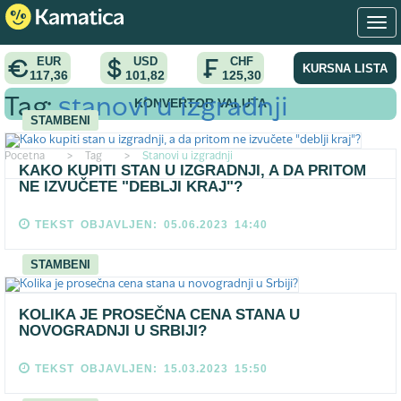
EUR
USD
CHF
KURSNA LISTA
117,36
101,82
125,30
KONVERTOR VALUTA
Tag:
stanovi u izgradnji
STAMBENI
Pocetna
>
Tag
>
Stanovi u izgradnji
KAKO KUPITI STAN U IZGRADNJI, A DA PRITOM
NE IZVUČETE "DEBLJI KRAJ"?
TEKST OBJAVLJEN: 05.06.2023 14:40
STAMBENI
KOLIKA JE PROSEČNA CENA STANA U
NOVOGRADNJI U SRBIJI?
TEKST OBJAVLJEN: 15.03.2023 15:50