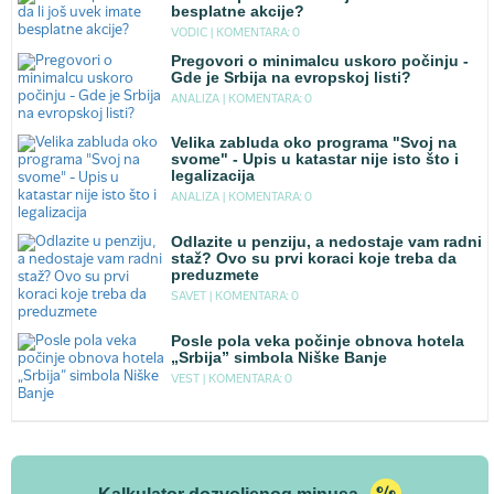
besplatne akcije?
VODIC |
KOMENTARA: 0
Pregovori o minimalcu uskoro počinju -
Gde je Srbija na evropskoj listi?
ANALIZA |
KOMENTARA: 0
Velika zabluda oko programa "Svoj na
svome" - Upis u katastar nije isto što i
legalizacija
ANALIZA |
KOMENTARA: 0
Odlazite u penziju, a nedostaje vam radni
staž? Ovo su prvi koraci koje treba da
preduzmete
SAVET |
KOMENTARA: 0
Posle pola veka počinje obnova hotela
„Srbija” simbola Niške Banje
VEST |
KOMENTARA: 0