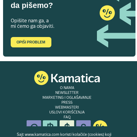
da pišemo?
Opišite nam ga, a
mi ćemo ga objaviti.
OPIŠI PROBLEM
O NAMA
NEWSLETTER
MARKETING I OGLAŠAVANJE
PRESS
WEBMASTERI
USLOVI KORIŠĆENJA
FAQ
Sajt www.kamatica.com koristi kolačiće (cookies) koji