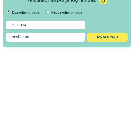
Kalkulator dozvoljenog minusa
Dozvoljeni minus
Nedozvoljeni minus