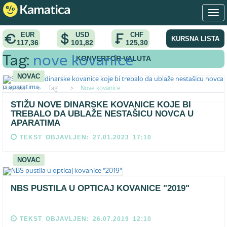
EUR
USD
CHF
KURSNA LISTA
117,36
101,82
125,30
KONVERTOR VALUTA
Tag:
nove kovanice
NOVAC
Pocetna
>
Tag
>
Nove kovanice
STIŽU NOVE DINARSKE KOVANICE KOJE BI
TREBALO DA UBLAŽE NESTAŠICU NOVCA U
APARATIMA
TEKST OBJAVLJEN: 27.01.2023 17:10
NOVAC
NBS PUSTILA U OPTICAJ KOVANICE "2019"
TEKST OBJAVLJEN: 26.07.2019 12:10