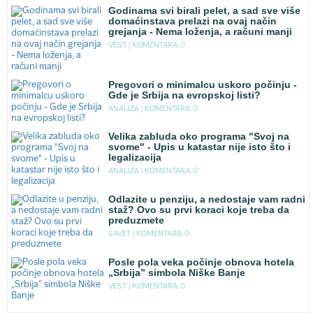
Godinama svi birali pelet, a sad sve više
domaćinstava prelazi na ovaj način
grejanja - Nema loženja, a računi manji
VEST |
KOMENTARA: 0
Pregovori o minimalcu uskoro počinju -
Gde je Srbija na evropskoj listi?
ANALIZA |
KOMENTARA: 0
Velika zabluda oko programa "Svoj na
svome" - Upis u katastar nije isto što i
legalizacija
ANALIZA |
KOMENTARA: 0
Odlazite u penziju, a nedostaje vam radni
staž? Ovo su prvi koraci koje treba da
preduzmete
SAVET |
KOMENTARA: 0
Posle pola veka počinje obnova hotela
„Srbija” simbola Niške Banje
VEST |
KOMENTARA: 0