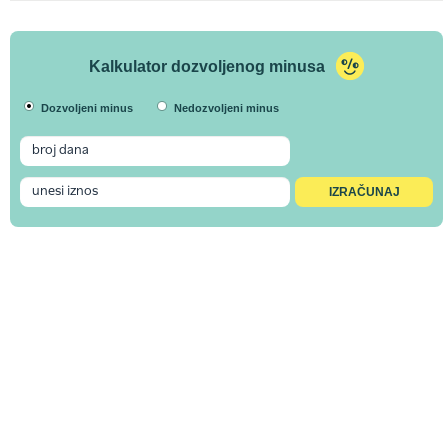
Kalkulator dozvoljenog minusa
Dozvoljeni minus
Nedozvoljeni minus