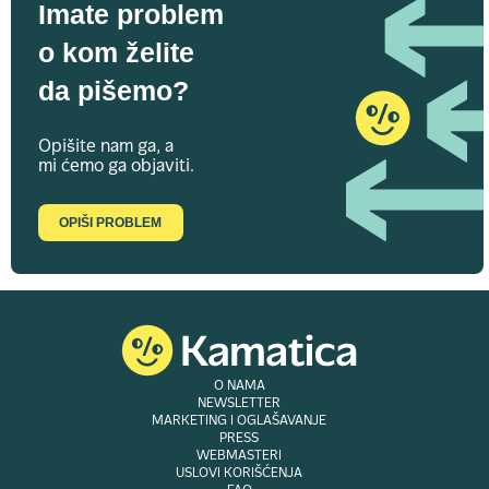
Imate problem
o kom želite
da pišemo?
Opišite nam ga, a
mi ćemo ga objaviti.
OPIŠI PROBLEM
O NAMA
NEWSLETTER
MARKETING I OGLAŠAVANJE
PRESS
WEBMASTERI
USLOVI KORIŠĆENJA