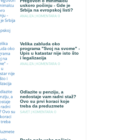
Pregovori o minimalcu
uskoro počinju - Gde je
Srbija na evropskoj listi?
ANALIZA |
KOMENTARA: 0
Velika zabluda oko
programa "Svoj na svome" -
Upis u katastar nije isto što
i legalizacija
ANALIZA |
KOMENTARA: 0
Odlazite u penziju, a
nedostaje vam radni staž?
Ovo su prvi koraci koje
treba da preduzmete
SAVET |
KOMENTARA: 0