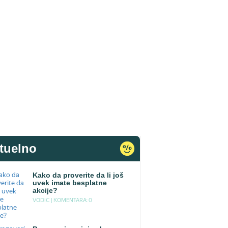
tuelno
Kako da proverite da li još
uvek imate besplatne
akcije?
VODIC |
KOMENTARA: 0