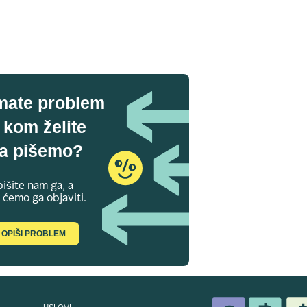
mate problem
 kom želite
a pišemo?
išite nam ga, a
 ćemo ga objaviti.
OPIŠI PROBLEM