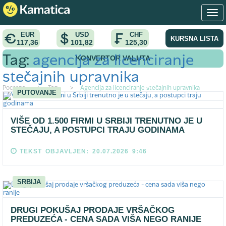
EUR
USD
CHF
KURSNA LISTA
117,36
101,82
125,30
KONVERTOR VALUTA
Tag:
agencija za licenciranje
stečajnih upravnika
Pocetna
>
Tag
>
Agencija za licenciranje stečajnih upravnika
PUTOVANJE
VIŠE OD 1.500 FIRMI U SRBIJI TRENUTNO JE U
STEČAJU, A POSTUPCI TRAJU GODINAMA
TEKST OBJAVLJEN: 20.07.2026 9:46
SRBIJA
DRUGI POKUŠAJ PRODAJE VRŠAČKOG
PREDUZEĆA - CENA SADA VIŠA NEGO RANIJE