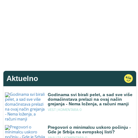
Aktuelno
Godinama svi birali pelet, a sad sve više
domaćinstava prelazi na ovaj način
grejanja - Nema loženja, a računi manji
VEST |
KOMENTARA: 0
Pregovori o minimalcu uskoro počinju -
Gde je Srbija na evropskoj listi?