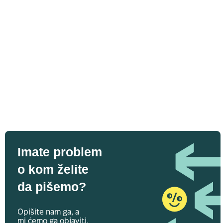
Imate problem
o kom želite
da pišemo?
Opišite nam ga, a
mi ćemo ga objaviti.