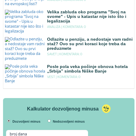
ANALIZA |
KOMENTARA: 0
Velika zabluda oko programa "Svoj na
svome" - Upis u katastar nije isto što i
legalizacija
ANALIZA |
KOMENTARA: 0
Odlazite u penziju, a nedostaje vam radni
staž? Ovo su prvi koraci koje treba da
preduzmete
SAVET |
KOMENTARA: 0
Posle pola veka počinje obnova hotela
„Srbija” simbola Niške Banje
VEST |
KOMENTARA: 0
Kalkulator dozvoljenog minusa
Dozvoljeni minus
Nedozvoljeni minus