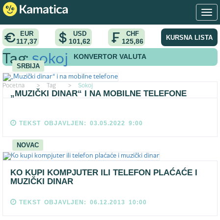
EUR
USD
CHF
KURSNA LISTA
117,37
101,62
125,86
KONVERTOR VALUTA
Tag:
sokoj
SRBIJA
Pocetna
>
Tag
>
Sokoj
„MUZIČKI DINAR“ I NA MOBILNE TELEFONE
TEKST OBJAVLJEN: 03.05.2022 9:00
NOVAC
KO KUPI KOMPJUTER ILI TELEFON PLAĆAĆE I
MUZIČKI DINAR
TEKST OBJAVLJEN: 06.12.2013 10:00