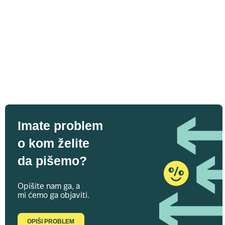
Imate problem
o kom želite
da pišemo?
Opišite nam ga, a
mi ćemo ga objaviti.
OPIŠI PROBLEM