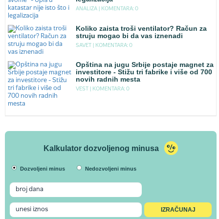
ANALIZA |
KOMENTARA: 0
Koliko zaista troši ventilator? Račun za
struju mogao bi da vas iznenadi
SAVET |
KOMENTARA: 0
Opština na jugu Srbije postaje magnet za
investitore - Stižu tri fabrike i više od 700
novih radnih mesta
VEST |
KOMENTARA: 0
Kalkulator dozvoljenog minusa
Dozvoljeni minus
Nedozvoljeni minus