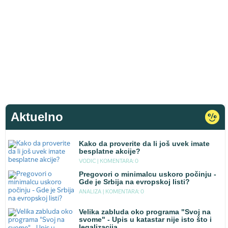
Aktuelno
Kako da proverite da li još uvek imate
besplatne akcije?
VODIC |
KOMENTARA: 0
Pregovori o minimalcu uskoro počinju -
Gde je Srbija na evropskoj listi?
ANALIZA |
KOMENTARA: 0
Velika zabluda oko programa "Svoj na
svome" - Upis u katastar nije isto što i
legalizacija