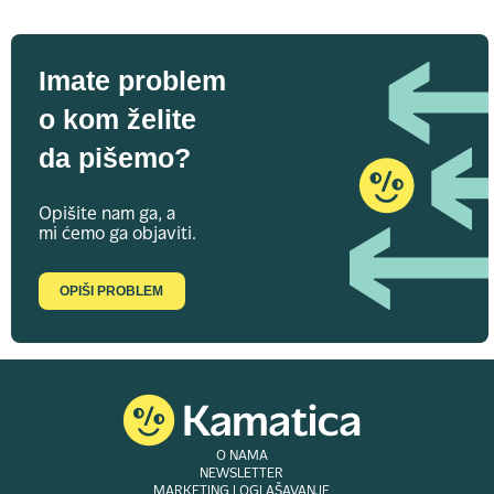
Imate problem
o kom želite
da pišemo?
Opišite nam ga, a
mi ćemo ga objaviti.
OPIŠI PROBLEM
O NAMA
NEWSLETTER
MARKETING I OGLAŠAVANJE