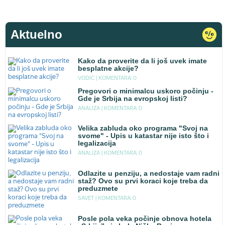
Aktuelno
Kako da proverite da li još uvek imate
besplatne akcije?
VODIC |
KOMENTARA: 0
Pregovori o minimalcu uskoro počinju -
Gde je Srbija na evropskoj listi?
ANALIZA |
KOMENTARA: 0
Velika zabluda oko programa "Svoj na
svome" - Upis u katastar nije isto što i
legalizacija
ANALIZA |
KOMENTARA: 0
Odlazite u penziju, a nedostaje vam radni
staž? Ovo su prvi koraci koje treba da
preduzmete
SAVET |
KOMENTARA: 0
Posle pola veka počinje obnova hotela