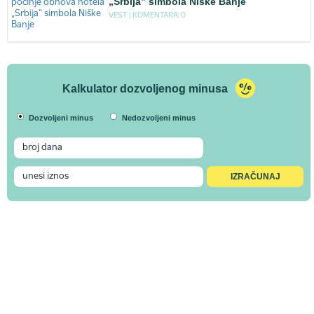
„Srbija” simbola Niške Banje
VEST |
KOMENTARA: 0
Kalkulator dozvoljenog minusa
Dozvoljeni minus
Nedozvoljeni minus