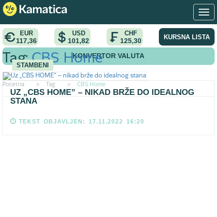
EUR
USD
CHF
KURSNA LISTA
117,36
101,82
125,30
KONVERTOR VALUTA
Tag:
CBS Home
STAMBENI
Pocetna
>
Tag
>
CBS Home
UZ „CBS HOME” – NIKAD BRŽE DO IDEALNOG
STANA
TEKST OBJAVLJEN: 17.11.2022 16:20