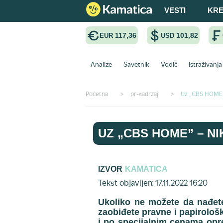
VESTI
KRE
117,36
101,82
EUR
USD
Analize
Savetnik
Vodič
Istraživanja
Početna
>
pr-sadrzaj
>
Uz „CBS HOME” 
UZ „CBS HOME” – N
IZVOR
KAMATICA
Tekst objavljen: 17.11.2022 16:20
Ukoliko ne možete da nađete
zaobiđete pravne i papirolo
i po specijalnim cenama opre