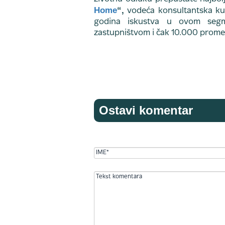
Home
“,
vodeća konsultantska kuć
godina iskustva u ovom segm
zastupništvom i čak 10.000 prome
Ostavi komentar