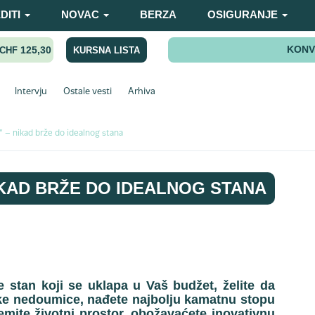
DITI
NOVAC
BERZA
OSIGURANJE
KONV
125,30
KURSNA LISTA
CHF
Intervju
Ostale vesti
Arhiva
– nikad brže do idealnog stana
IKAD BRŽE DO IDEALNOG STANA
 stan koji se uklapa u Vaš budžet, želite da
ške nedoumice, nađete najbolju kamatnu stopu
mite životni prostor, obožavaćete inovativnu