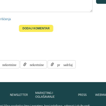
rišćenja
nekretnine
nekretnine
pr sadržaj
MARKETING I
NEWSLETTER
PRESS
WEBMA
OGLAŠAVANJE