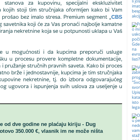
tanova za kupovinu, specijalni ekskluzivitet
a kojih stoji tim stručnjaka oformljen kako bi Vam
CBS
a prošao bez imalo stresa. Premium segment „
 savetnika koji će za Vas pronaći najbolje kamatne
iranja nekretnine koja se u potpunosti uklapa u Vaš
e u mogućnosti i da kupcima preporuči usluge
ršku u procesu provere kompletne dokumentacije,
 pružanje stručnih pravnih saveta. Kako bi proces
no brže i jednostavnije, kupcima je tim stručnjaka
kupovine nekretnine, tj. do izbora odgovarajućeg
g ugovora i ispunjenja svih uslova za useljenje u
še od dve godine ne plaćaju kiriju - Dug
otovo 350.000 €, vlasnik im ne može ništa