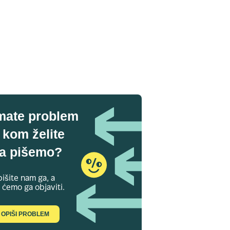
mate problem
 kom želite
a pišemo?
išite nam ga, a
 ćemo ga objaviti.
OPIŠI PROBLEM