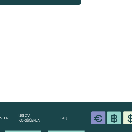
USLOVI
STERI
FAQ
KORIŠĆENJA