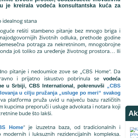
 je kreirala vodeća konsultantska kuća za
oguće rešiti stambeno pitanje bez mnogo briga i
i najodgovornijih životnih odluka, prethode godine
išemesečna potraga za nekretninom, mnogobrojne
 onda još toliko za uređenje životnog prostora… Ili
dno pitanje i nedoumice zove se „CBS Home“. Da
vodeća
ravno i prijatno iskustvo pobrinula se
ne u Srbiji, CBS International, pokrenuvši
„CBS
ovanja u cilju pružanja „usluge po meri“ svakog
va platforma pruža uvid u najveću bazu različitih
im kupcima preporuči i usluge advokata i notara koji
Ak
etnine bude što lakši.
BS Home
“ je izuzetna baza, od tradicionalnih i
o modernih i luksuznih rezidencijalnih kompleksa.