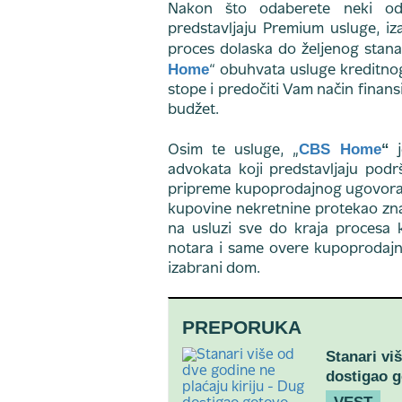
Nakon što odaberete neki od s
predstavljaju Premium usluge, iz
proces dolaska do željenog stan
Home
“ obuhvata usluge kreditnog
stope i predočiti Vam način finans
budžet.
CBS Home
“
Osim te usluge, „
j
advokata koji predstavljaju pod
pripreme kupoprodajnog ugovora i
kupovine nekretnine protekao znat
na usluzi sve do kraja procesa 
notara i same overe kupoprodajno
izabrani dom.
PREPORUKA
Stanari vi
dostigao g