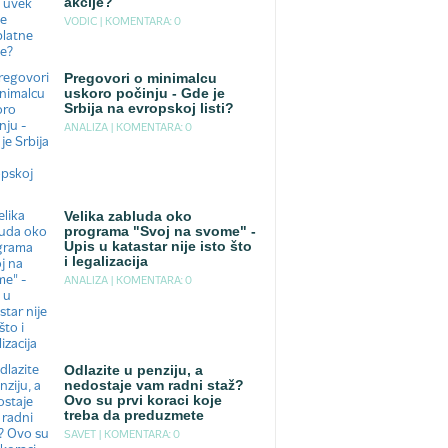
akcije?
VODIC |
KOMENTARA: 0
Pregovori o minimalcu
uskoro počinju - Gde je
Srbija na evropskoj listi?
ANALIZA |
KOMENTARA: 0
Velika zabluda oko
programa "Svoj na svome" -
Upis u katastar nije isto što
i legalizacija
ANALIZA |
KOMENTARA: 0
Odlazite u penziju, a
nedostaje vam radni staž?
Ovo su prvi koraci koje
treba da preduzmete
SAVET |
KOMENTARA: 0