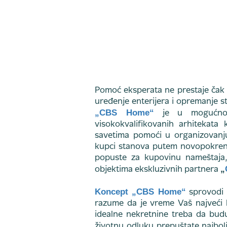
Pomoć eksperata ne prestaje čak n
uređenje enterijera i opremanje st
„CBS Home“
je u mogućnost
visokokvalifikovanih arhitekata
savetima pomoći u organizovanju
kupci stanova putem novopokrenu
popuste za kupovinu nameštaja, 
„
objektima ekskluzivnih partnera
Koncept „CBS Home“
sprovodi i
razume da je vreme Vaš najveći 
idealne nekretnine treba da bud
životnu odluku prepuštate najbol