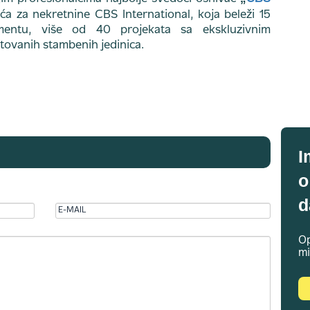
a za nekretnine CBS International, koja beleži 15
entu, više od 40 projekata sa ekskluzivnim
tovanih stambenih jedinica.
I
o
d
Op
mi