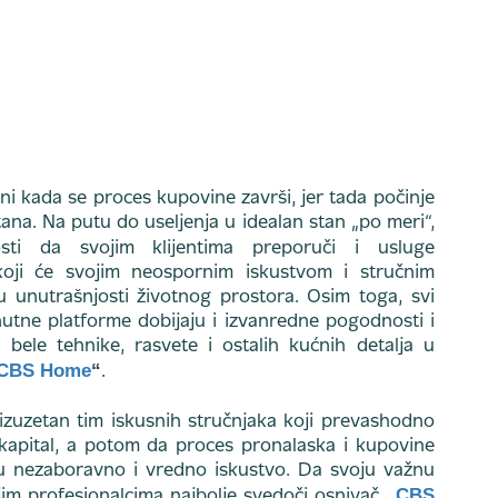
i kada se proces kupovine završi, jer tada počinje
ana. Na putu do useljenja u idealan stan „po meri“,
i da svojim klijentima preporuči i usluge
 koji će svojim neospornim iskustvom i stručnim
 unutrašnjosti životnog prostora. Osim toga, svi
tne platforme dobijaju i izvanredne pogodnosti i
bele tehnike, rasvete i ostalih kućnih detalja u
CBS Home
“
.
zuzetan tim iskusnih stručnjaka koji prevashodno
kapital, a potom da proces pronalaska i kupovine
u nezaboravno i vredno iskustvo. Da svoju važnu
„
CBS
jim profesionalcima najbolje svedoči osnivač