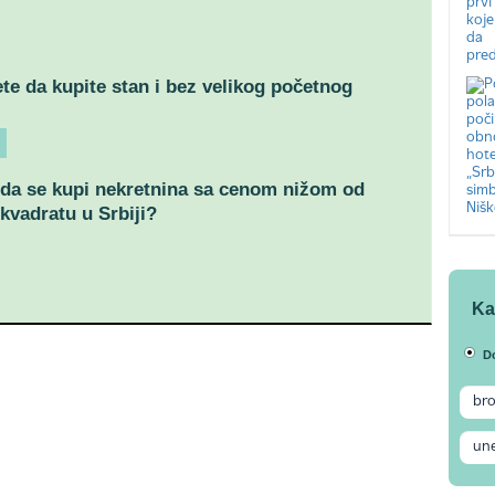
e da kupite stan i bez velikog početnog
da se kupi nekretnina sa cenom nižom od
 kvadratu u Srbiji?
Ka
D