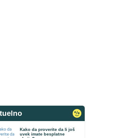
tuelno
Kako da proverite da li još
uvek imate besplatne