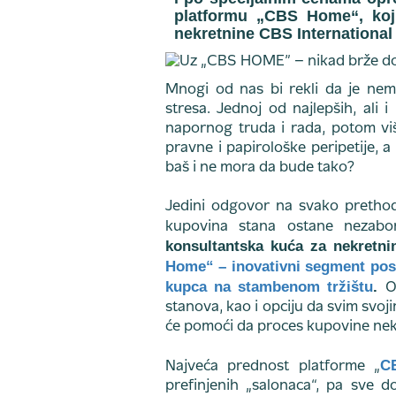
platformu „CBS Home“, koju
nekretnine CBS International
Mnogi od nas bi rekli da je nem
stresa. Jednoj od najlepših, ali 
napornog truda i rada, potom v
pravne i papirološke peripetije, a
baš i ne mora da bude tako?
Jedini odgovor na svako pretho
kupovina stana ostane nezabo
konsultantska kuća za nekretni
Home“ – inovativni segment posl
kupca na stambenom tržištu
.
O
stanova, kao i opciju da svim svoj
će pomoći da proces kupovine nekr
C
Najveća prednost platforme „
prefinjenih „salonaca“, pa sve d