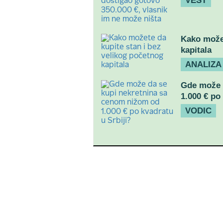
VEST
Kako možet
kapitala
ANALIZA
Gde može 
1.000 € po
VODIC