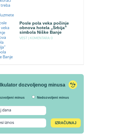
Posle pola veka počinje
obnova hotela „Srbija”
simbola Niške Banje
VEST |
KOMENTARA: 0
lkulator dozvoljenog minusa
ozvoljeni minus
Nedozvoljeni minus