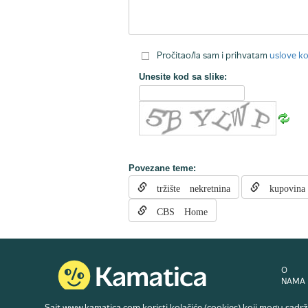
Pročitao/la sam i prihvatam
uslove ko
Unesite kod sa slike:
Povezane teme:
tržište nekretnina
kupovina 
CBS Home
O
NAMA