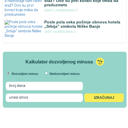
staž? Ovo su prvi koraci koje treba da
preduzmete
SAVET |
KOMENTARA: 0
Posle pola veka počinje obnova hotela
„Srbija” simbola Niške Banje
VEST |
KOMENTARA: 0
Kalkulator dozvoljenog minusa
Dozvoljeni minus
Nedozvoljeni minus