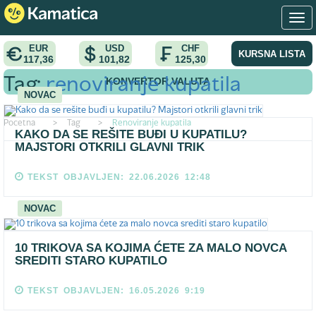
EUR
USD
CHF
KURSNA LISTA
117,36
101,82
125,30
KONVERTOR VALUTA
Tag:
renoviranje kupatila
NOVAC
Pocetna
>
Tag
>
Renoviranje kupatila
KAKO DA SE REŠITE BUĐI U KUPATILU?
MAJSTORI OTKRILI GLAVNI TRIK
TEKST OBJAVLJEN: 22.06.2026 12:48
NOVAC
10 TRIKOVA SA KOJIMA ĆETE ZA MALO NOVCA
SREDITI STARO KUPATILO
TEKST OBJAVLJEN: 16.05.2026 9:19