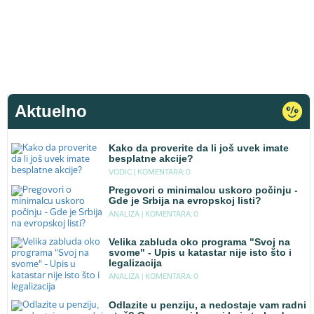
Aktuelno
Kako da proverite da li još uvek imate
besplatne akcije?
VODIC |
KOMENTARA: 0
Pregovori o minimalcu uskoro počinju -
Gde je Srbija na evropskoj listi?
ANALIZA |
KOMENTARA: 0
Velika zabluda oko programa "Svoj na
svome" - Upis u katastar nije isto što i
legalizacija
ANALIZA |
KOMENTARA: 0
Odlazite u penziju, a nedostaje vam radni