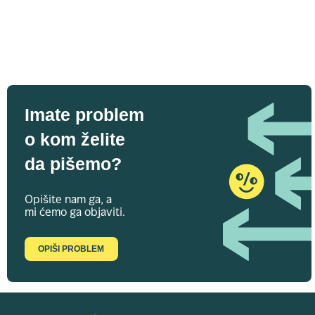
Imate problem
o kom želite
da pišemo?
Opišite nam ga, a
mi ćemo ga objaviti.
OPIŠI PROBLEM