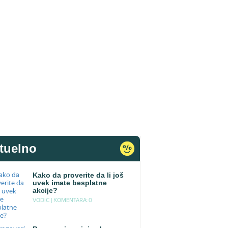
tuelno
Kako da proverite da li još
uvek imate besplatne
akcije?
VODIC |
KOMENTARA: 0