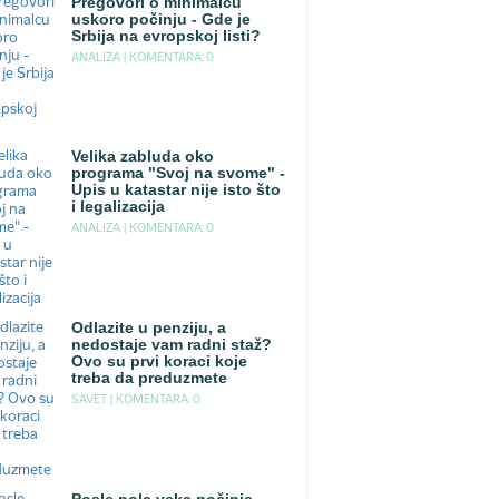
Pregovori o minimalcu
uskoro počinju - Gde je
Srbija na evropskoj listi?
ANALIZA |
KOMENTARA: 0
Velika zabluda oko
programa "Svoj na svome" -
Upis u katastar nije isto što
i legalizacija
ANALIZA |
KOMENTARA: 0
Odlazite u penziju, a
nedostaje vam radni staž?
Ovo su prvi koraci koje
treba da preduzmete
SAVET |
KOMENTARA: 0