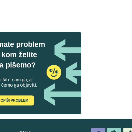
mate problem
 kom želite
a pišemo?
išite nam ga, a
 ćemo ga objaviti.
OPIŠI PROBLEM