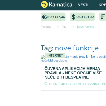
VESTI
KRE
117,36
101,82
EUR
USD
Pocetna
>
Tag
>
Nove funkcije
Tag:
nove funkcije
INTERNET
ČUVENA APLIKACIJA MENJA
PRAVILA - NEKE OPCIJE VIŠE
NEĆE BITI BESPLATNE
TEKST OBJAVLJEN: 14.05.2026 10