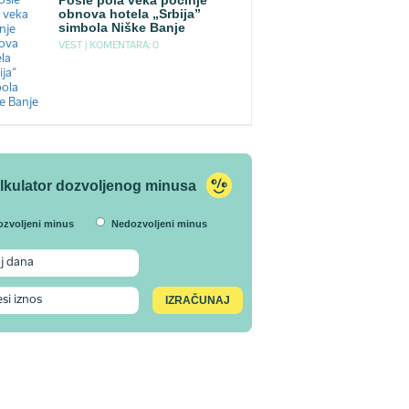
Posle pola veka počinje
obnova hotela „Srbija”
simbola Niške Banje
VEST |
KOMENTARA: 0
lkulator dozvoljenog minusa
ozvoljeni minus
Nedozvoljeni minus