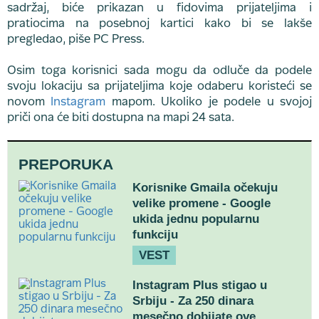
sadržaj, biće prikazan u fidovima prijateljima i
pratiocima na posebnoj kartici kako bi se lakše
pregledao, piše PC Press.
Osim toga korisnici sada mogu da odluče da podele
svoju lokaciju sa prijateljima koje odaberu koristeći se
novom
Instagram
mapom. Ukoliko je podele u svojoj
priči ona će biti dostupna na mapi 24 sata.
PREPORUKA
Korisnike Gmaila očekuju
velike promene - Google
ukida jednu popularnu
funkciju
VEST
Instagram Plus stigao u
Srbiju - Za 250 dinara
mesečno dobijate ove