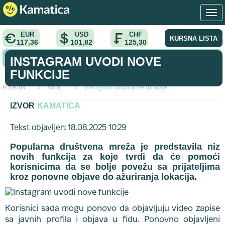
EUR
USD
CHF
KURSNA LISTA
117,36
101,82
125,30
KONVERTOR VALUTA
INSTAGRAM UVODI NOVE
FUNKCIJE
Početna
>
vodic
>
Instagram uvodi nove funkcije
IZVOR
KAMATICA
Tekst objavljen: 18.08.2025 10:29
Popularna društvena mreža je predstavila niz
novih funkcija za koje tvrdi da će pomoći
korisnicima da se bolje povežu sa prijateljima
kroz ponovne objave do ažuriranja lokacija.
Korisnici sada mogu ponovo da objavljuju video zapise
sa javnih profila i objava u fidu. Ponovno objavljeni