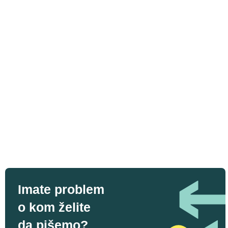
Imate problem
o kom želite
da pišemo?