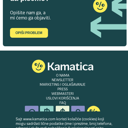
Opišite nam ga, a
mi ćemo ga objaviti.
OPIŠI PROBLEM
O NAMA
NEWSLETTER
MARKETING I OGLAŠAVANJE
PRESS
WEBMASTERI
USLOVI KORIŠĆENJA
FAQ
Sajt www.kamatica.com koristi kolačiće (cookies) koji
mogu sadržati lične podatke (ime i prezime, broj telefona,