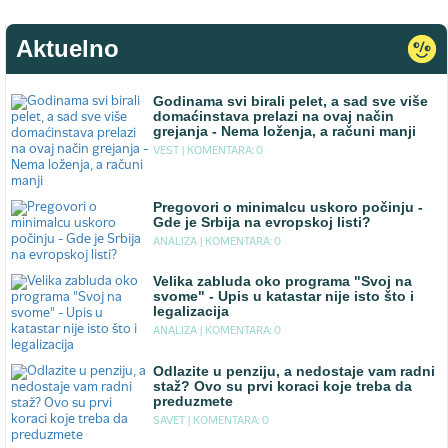
Aktuelno
Godinama svi birali pelet, a sad sve više
domaćinstava prelazi na ovaj način
grejanja - Nema loženja, a računi manji
VEST |
KOMENTARA: 0
Pregovori o minimalcu uskoro počinju -
Gde je Srbija na evropskoj listi?
ANALIZA |
KOMENTARA: 0
Velika zabluda oko programa "Svoj na
svome" - Upis u katastar nije isto što i
legalizacija
ANALIZA |
KOMENTARA: 0
Odlazite u penziju, a nedostaje vam radni
staž? Ovo su prvi koraci koje treba da
preduzmete
SAVET |
KOMENTARA: 0