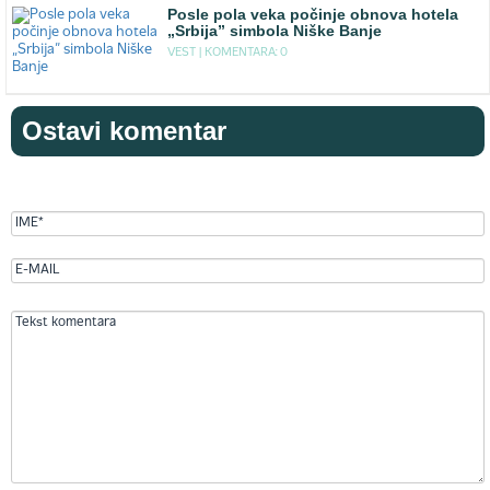
Posle pola veka počinje obnova hotela
„Srbija” simbola Niške Banje
VEST |
KOMENTARA: 0
Ostavi komentar