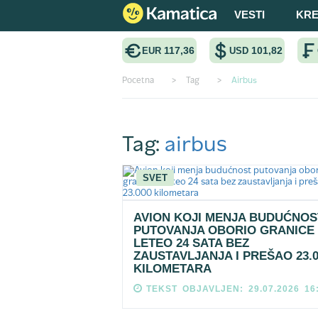
VESTI
KRE
117,36
101,82
EUR
USD
Pocetna
>
Tag
>
Airbus
Tag:
airbus
SVET
AVION KOJI MENJA BUDUĆNOS
PUTOVANJA OBORIO GRANICE 
LETEO 24 SATA BEZ
ZAUSTAVLJANJA I PREŠAO 23.0
KILOMETARA
TEKST OBJAVLJEN: 29.07.2026 16