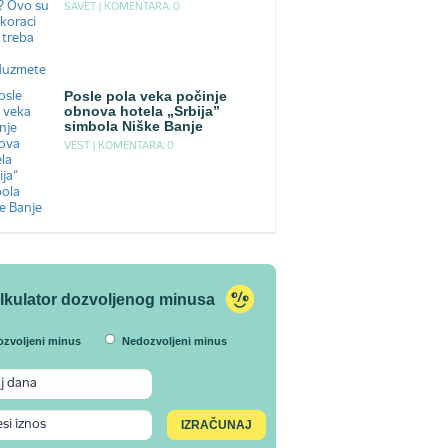
SAVET |
KOMENTARA: 0
Posle pola veka počinje
obnova hotela „Srbija”
simbola Niške Banje
VEST |
KOMENTARA: 0
lkulator dozvoljenog minusa
ozvoljeni minus
Nedozvoljeni minus