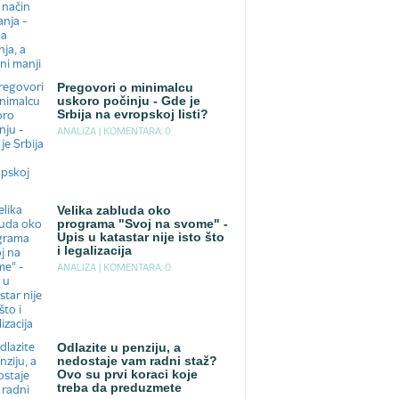
Pregovori o minimalcu
uskoro počinju - Gde je
Srbija na evropskoj listi?
ANALIZA |
KOMENTARA: 0
Velika zabluda oko
programa "Svoj na svome" -
Upis u katastar nije isto što
i legalizacija
ANALIZA |
KOMENTARA: 0
Odlazite u penziju, a
nedostaje vam radni staž?
Ovo su prvi koraci koje
treba da preduzmete