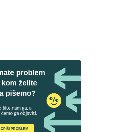
mate problem
 kom želite
a pišemo?
išite nam ga, a
 ćemo ga objaviti.
OPIŠI PROBLEM