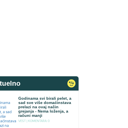
tuelno
Godinama svi birali pelet, a
sad sve više domaćinstava
prelazi na ovaj način
grejanja - Nema loženja, a
računi manji
VEST |
KOMENTARA: 0