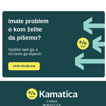
Imate problem
o kom želite
da pišemo?
Opišite nam ga, a
mi ćemo ga objaviti.
OPIŠI PROBLEM
O NAMA
NEWSLETTER