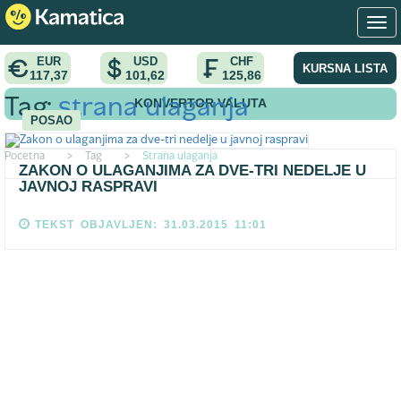
EUR
USD
CHF
KURSNA LISTA
117,37
101,62
125,86
KONVERTOR VALUTA
Tag:
strana ulaganja
POSAO
Pocetna
>
Tag
>
Strana ulaganja
ZAKON O ULAGANJIMA ZA DVE-TRI NEDELJE U
JAVNOJ RASPRAVI
TEKST OBJAVLJEN: 31.03.2015 11:01