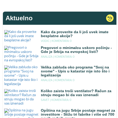
Aktuelno
Kako da proverite da li još uvek imate
besplatne akcije?
VODIC |
KOMENTARA: 0
Pregovori o minimalcu uskoro počinju -
Gde je Srbija na evropskoj listi?
ANALIZA |
KOMENTARA: 0
Velika zabluda oko programa "Svoj na
svome" - Upis u katastar nije isto što i
legalizacija
ANALIZA |
KOMENTARA: 0
Koliko zaista troši ventilator? Račun za
struju mogao bi da vas iznenadi
SAVET |
KOMENTARA: 0
Opština na jugu Srbije postaje magnet za
investitore - Stižu tri fabrike i više od 700