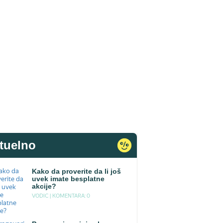
tuelno
Kako da proverite da li još
uvek imate besplatne
akcije?
VODIC |
KOMENTARA: 0