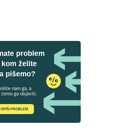
mate problem
 kom želite
a pišemo?
išite nam ga, a
 ćemo ga objaviti.
OPIŠI PROBLEM