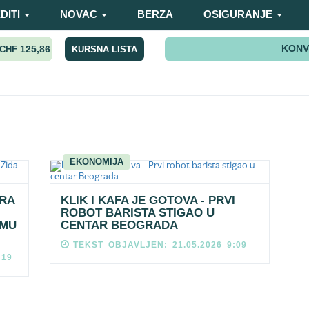
DITI
NOVAC
BERZA
OSIGURANJE
KONV
125,86
KURSNA LISTA
CHF
EKONOMIJA
ARA
KLIK I KAFA JE GOTOVA - PRVI
ROBOT BARISTA STIGAO U
 MU
CENTAR BEOGRADA
TEKST OBJAVLJEN: 21.05.2026 9:09
:19