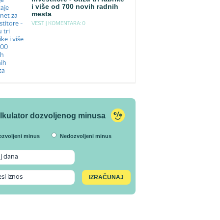
i više od 700 novih radnih
mesta
VEST |
KOMENTARA: 0
lkulator dozvoljenog minusa
ozvoljeni minus
Nedozvoljeni minus