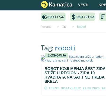
VESTI
KRE
117,37
101,62
EUR
USD
Pocetna
>
Tag
>
Roboti
Tag:
roboti
EKONOMIJA
ROBOT KOJI MENJA ŠEST ZID
STIŽE U REGION - ZIDA 10
KVADRATA NA SAT I NE TREBA
SKELA
TEKST OBJAVLJEN: 22.06.2026 10