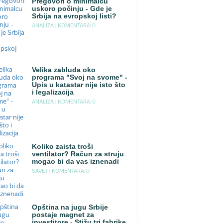
Pregovori o minimalcu
uskoro počinju - Gde je
Srbija na evropskoj listi?
ANALIZA |
KOMENTARA: 0
Velika zabluda oko
programa "Svoj na svome" -
Upis u katastar nije isto što
i legalizacija
ANALIZA |
KOMENTARA: 0
Koliko zaista troši
ventilator? Račun za struju
mogao bi da vas iznenadi
SAVET |
KOMENTARA: 0
Opština na jugu Srbije
postaje magnet za
investitore - Stižu tri fabrike