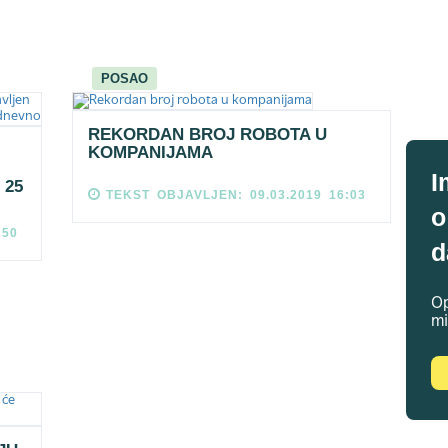
POSAO
REKORDAN BROJ ROBOTA U
KOMPANIJAMA
I
 25
TEKST OBJAVLJEN: 09.03.2019 16:03
o
:50
d
Op
mi