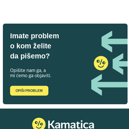
Imate problem
o kom želite
da pišemo?
Opišite nam ga, a
mi ćemo ga objaviti.
OPIŠI PROBLEM