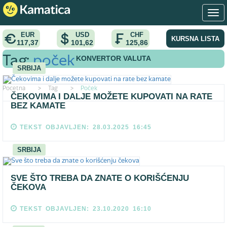
EUR
USD
CHF
KURSNA LISTA
117,37
101,62
125,86
KONVERTOR VALUTA
Tag:
poček
SRBIJA
Pocetna
>
Tag
>
Poček
ČEKOVIMA I DALJE MOŽETE KUPOVATI NA RATE
BEZ KAMATE
TEKST OBJAVLJEN: 28.03.2025 16:45
SRBIJA
SVE ŠTO TREBA DA ZNATE O KORIŠĆENJU
ČEKOVA
TEKST OBJAVLJEN: 23.10.2020 16:10