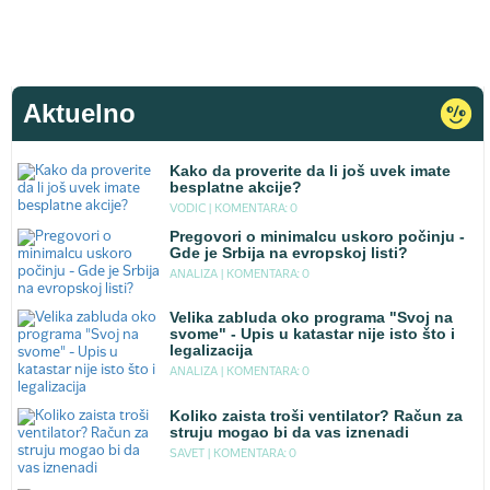
Aktuelno
Kako da proverite da li još uvek imate
besplatne akcije?
VODIC |
KOMENTARA: 0
Pregovori o minimalcu uskoro počinju -
Gde je Srbija na evropskoj listi?
ANALIZA |
KOMENTARA: 0
Velika zabluda oko programa "Svoj na
svome" - Upis u katastar nije isto što i
legalizacija
ANALIZA |
KOMENTARA: 0
Koliko zaista troši ventilator? Račun za
struju mogao bi da vas iznenadi
SAVET |
KOMENTARA: 0