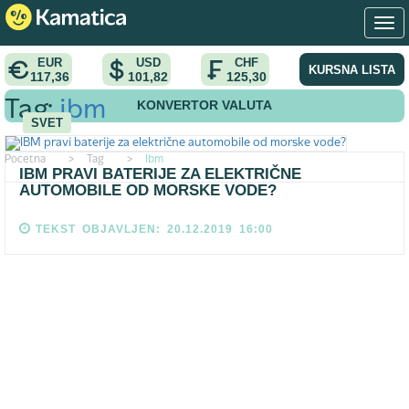
EUR
USD
CHF
KURSNA LISTA
117,36
101,82
125,30
KONVERTOR VALUTA
Tag:
ibm
SVET
Pocetna
>
Tag
>
Ibm
IBM PRAVI BATERIJE ZA ELEKTRIČNE
AUTOMOBILE OD MORSKE VODE?
TEKST OBJAVLJEN: 20.12.2019 16:00