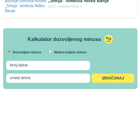
„Srbija” simbola Niške Banje
VEST |
KOMENTARA: 0
Kalkulator dozvoljenog minusa
Dozvoljeni minus
Nedozvoljeni minus