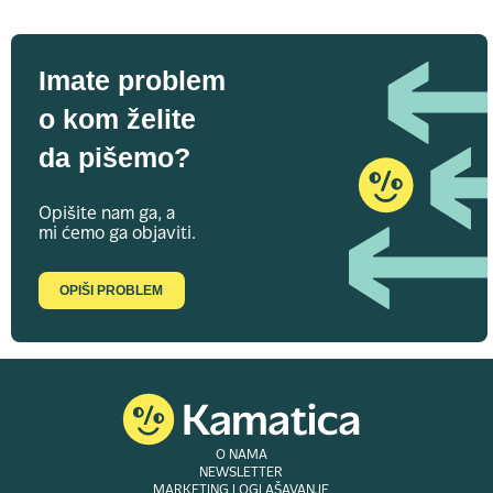
Imate problem
o kom želite
da pišemo?
Opišite nam ga, a
mi ćemo ga objaviti.
OPIŠI PROBLEM
O NAMA
NEWSLETTER
MARKETING I OGLAŠAVANJE