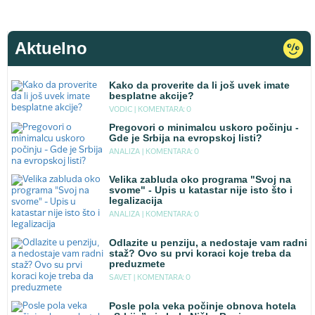
Aktuelno
Kako da proverite da li još uvek imate
besplatne akcije?
VODIC |
KOMENTARA: 0
Pregovori o minimalcu uskoro počinju -
Gde je Srbija na evropskoj listi?
ANALIZA |
KOMENTARA: 0
Velika zabluda oko programa "Svoj na
svome" - Upis u katastar nije isto što i
legalizacija
ANALIZA |
KOMENTARA: 0
Odlazite u penziju, a nedostaje vam radni
staž? Ovo su prvi koraci koje treba da
preduzmete
SAVET |
KOMENTARA: 0
Posle pola veka počinje obnova hotela