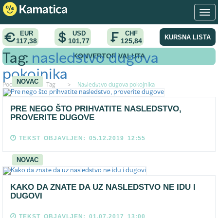
EUR
USD
CHF
KURSNA LISTA
117,38
101,77
125,84
KONVERTOR VALUTA
Tag:
nasledstvo dugova
pokojnika
NOVAC
Pocetna
>
Tag
>
Nasledstvo dugova pokojnika
PRE NEGO ŠTO PRIHVATITE NASLEDSTVO,
PROVERITE DUGOVE
TEKST OBJAVLJEN: 05.12.2019 12:55
NOVAC
KAKO DA ZNATE DA UZ NASLEDSTVO NE IDU I
DUGOVI
TEKST OBJAVLJEN: 01.07.2017 13:00