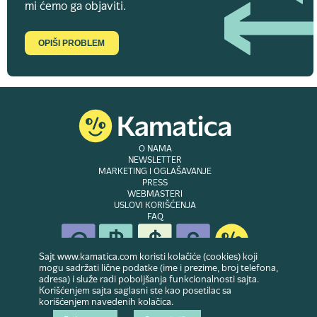
mi ćemo ga objaviti.
OPIŠI PROBLEM
O NAMA
NEWSLETTER
MARKETING I OGLAŠAVANJE
PRESS
WEBMASTERI
USLOVI KORIŠĆENJA
FAQ
Sajt www.kamatica.com koristi kolačiće (cookies) koji
mogu sadržati lične podatke (ime i prezime, broj telefona,
adresa) i služe radi poboljšanja funkcionalnosti sajta.
© Copyright 2007-2026. Website developed & owned by
Dubes doo
. Sva prava
Korišćenjem sajta saglasni ste kao posetilac sa
zadržana
korišćenjem navedenih kolačica.