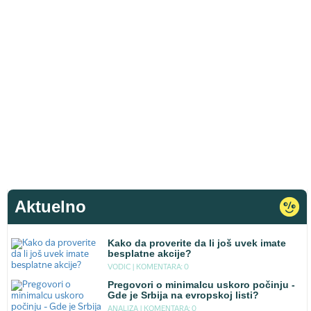
Aktuelno
Kako da proverite da li još uvek imate
besplatne akcije?
VODIC |
KOMENTARA: 0
Pregovori o minimalcu uskoro počinju -
Gde je Srbija na evropskoj listi?
ANALIZA |
KOMENTARA: 0