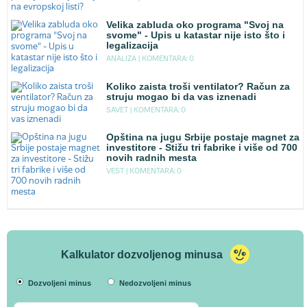
Velika zabluda oko programa "Svoj na
svome" - Upis u katastar nije isto što i
legalizacija
ANALIZA |
KOMENTARA: 0
Koliko zaista troši ventilator? Račun za
struju mogao bi da vas iznenadi
SAVET |
KOMENTARA: 0
Opština na jugu Srbije postaje magnet za
investitore - Stižu tri fabrike i više od 700
novih radnih mesta
VEST |
KOMENTARA: 0
Kalkulator dozvoljenog minusa
Dozvoljeni minus
Nedozvoljeni minus