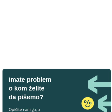
Imate problem
o kom želite
da pišemo?
Opišite nam ga, a