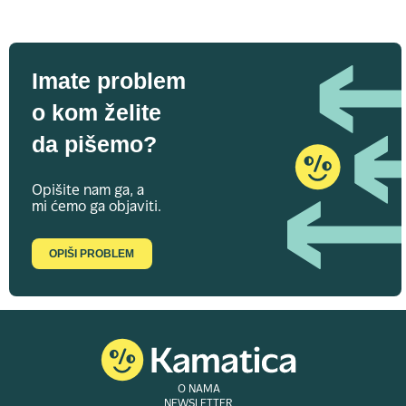
Imate problem
o kom želite
da pišemo?
Opišite nam ga, a
mi ćemo ga objaviti.
OPIŠI PROBLEM
O NAMA
NEWSLETTER