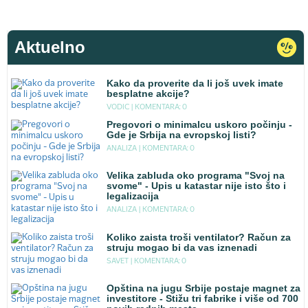
Aktuelno
Kako da proverite da li još uvek imate
besplatne akcije?
VODIC |
KOMENTARA: 0
Pregovori o minimalcu uskoro počinju -
Gde je Srbija na evropskoj listi?
ANALIZA |
KOMENTARA: 0
Velika zabluda oko programa "Svoj na
svome" - Upis u katastar nije isto što i
legalizacija
ANALIZA |
KOMENTARA: 0
Koliko zaista troši ventilator? Račun za
struju mogao bi da vas iznenadi
SAVET |
KOMENTARA: 0
Opština na jugu Srbije postaje magnet za
investitore - Stižu tri fabrike i više od 700