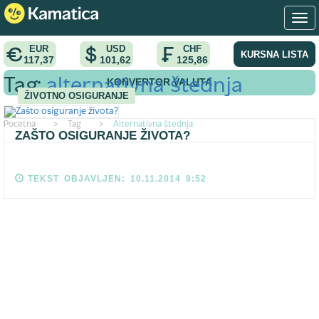
EUR
USD
CHF
KURSNA LISTA
117,37
101,62
125,86
KONVERTOR VALUTA
Tag:
alternativna štednja
ŽIVOTNO OSIGURANJE
Pocetna
>
Tag
>
Alternativna štednja
ZAŠTO OSIGURANJE ŽIVOTA?
TEKST OBJAVLJEN: 10.11.2014 9:52