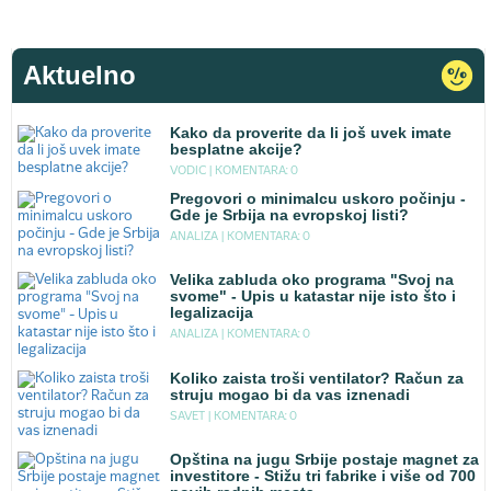
Aktuelno
Kako da proverite da li još uvek imate
besplatne akcije?
VODIC |
KOMENTARA: 0
Pregovori o minimalcu uskoro počinju -
Gde je Srbija na evropskoj listi?
ANALIZA |
KOMENTARA: 0
Velika zabluda oko programa "Svoj na
svome" - Upis u katastar nije isto što i
legalizacija
ANALIZA |
KOMENTARA: 0
Koliko zaista troši ventilator? Račun za
struju mogao bi da vas iznenadi
SAVET |
KOMENTARA: 0
Opština na jugu Srbije postaje magnet za
investitore - Stižu tri fabrike i više od 700