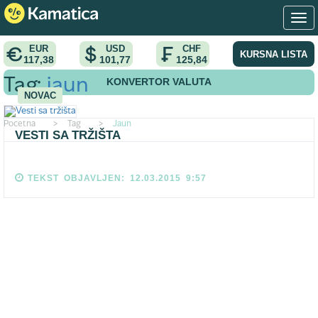
EUR
USD
CHF
KURSNA LISTA
117,38
101,77
125,84
KONVERTOR VALUTA
Tag:
jaun
NOVAC
Pocetna
>
Tag
>
Jaun
VESTI SA TRŽIŠTA
TEKST OBJAVLJEN: 12.03.2015 9:57