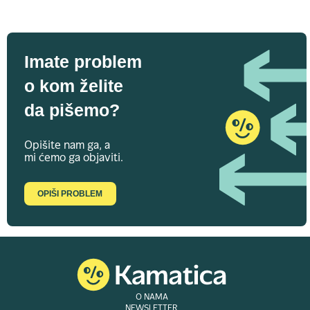
Imate problem
o kom želite
da pišemo?
Opišite nam ga, a
mi ćemo ga objaviti.
OPIŠI PROBLEM
O NAMA
NEWSLETTER