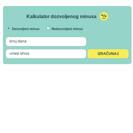
Kalkulator dozvoljenog minusa
Dozvoljeni minus
Nedozvoljeni minus