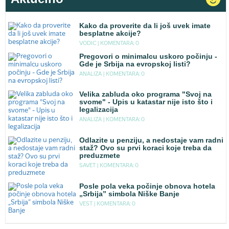
Kako da proverite da li još uvek imate
besplatne akcije?
VODIC |
KOMENTARA: 0
Pregovori o minimalcu uskoro počinju -
Gde je Srbija na evropskoj listi?
ANALIZA |
KOMENTARA: 0
Velika zabluda oko programa "Svoj na
svome" - Upis u katastar nije isto što i
legalizacija
ANALIZA |
KOMENTARA: 0
Odlazite u penziju, a nedostaje vam radni
staž? Ovo su prvi koraci koje treba da
preduzmete
SAVET |
KOMENTARA: 0
Posle pola veka počinje obnova hotela
„Srbija” simbola Niške Banje
VEST |
KOMENTARA: 0