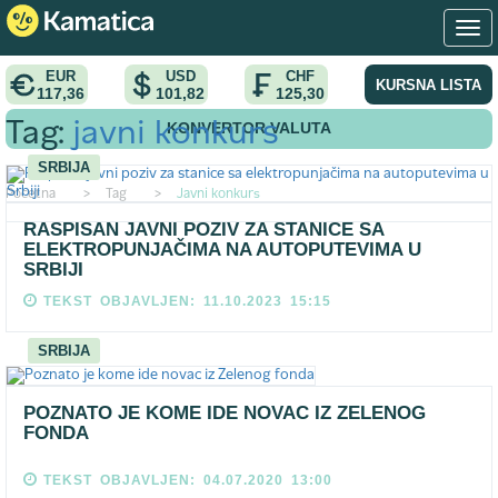
EUR
USD
CHF
KURSNA LISTA
117,36
101,82
125,30
KONVERTOR VALUTA
Tag:
javni konkurs
SRBIJA
Pocetna
>
Tag
>
Javni konkurs
RASPISAN JAVNI POZIV ZA STANICE SA
ELEKTROPUNJAČIMA NA AUTOPUTEVIMA U
SRBIJI
TEKST OBJAVLJEN: 11.10.2023 15:15
SRBIJA
POZNATO JE KOME IDE NOVAC IZ ZELENOG
FONDA
TEKST OBJAVLJEN: 04.07.2020 13:00