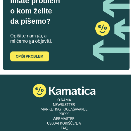
Imate problem
o kom želite
da pišemo?
Opišite nam ga, a
mi ćemo ga objaviti.
OPIŠI PROBLEM
O NAMA
NEWSLETTER
MARKETING I OGLAŠAVANJE
PRESS
WEBMASTERI
USLOVI KORIŠĆENJA
FAQ