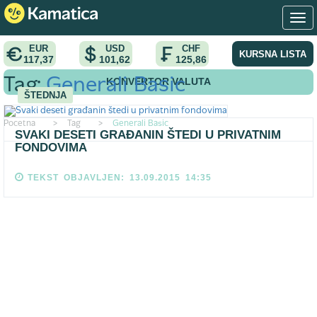
EUR
USD
CHF
KURSNA LISTA
117,37
101,62
125,86
KONVERTOR VALUTA
Tag:
Generali Basic
ŠTEDNJA
Pocetna
>
Tag
>
Generali Basic
SVAKI DESETI GRAĐANIN ŠTEDI U PRIVATNIM
FONDOVIMA
TEKST OBJAVLJEN: 13.09.2015 14:35