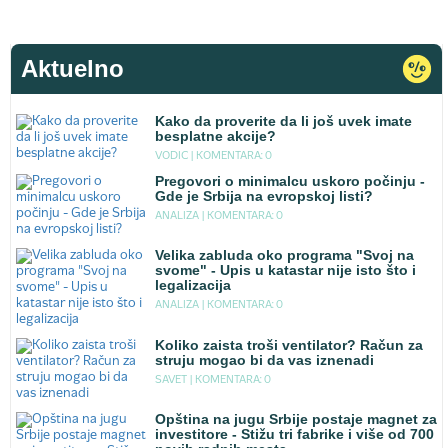
Aktuelno
Kako da proverite da li još uvek imate
besplatne akcije?
VODIC |
KOMENTARA: 0
Pregovori o minimalcu uskoro počinju -
Gde je Srbija na evropskoj listi?
ANALIZA |
KOMENTARA: 0
Velika zabluda oko programa "Svoj na
svome" - Upis u katastar nije isto što i
legalizacija
ANALIZA |
KOMENTARA: 0
Koliko zaista troši ventilator? Račun za
struju mogao bi da vas iznenadi
SAVET |
KOMENTARA: 0
Opština na jugu Srbije postaje magnet za
investitore - Stižu tri fabrike i više od 700