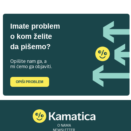
Imate problem
o kom želite
da pišemo?
Opišite nam ga, a
mi ćemo ga objaviti.
OPIŠI PROBLEM
O NAMA
NEWSLETTER