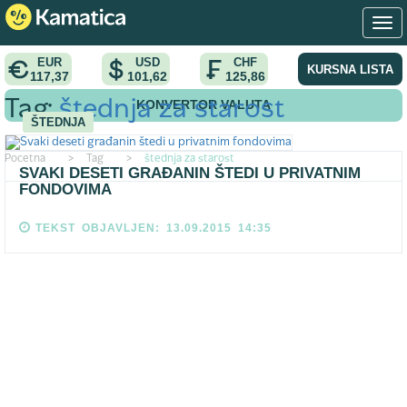
EUR
USD
CHF
KURSNA LISTA
117,37
101,62
125,86
KONVERTOR VALUTA
Tag:
štednja za starost
ŠTEDNJA
Pocetna
>
Tag
>
štednja za starost
SVAKI DESETI GRAĐANIN ŠTEDI U PRIVATNIM
FONDOVIMA
TEKST OBJAVLJEN: 13.09.2015 14:35