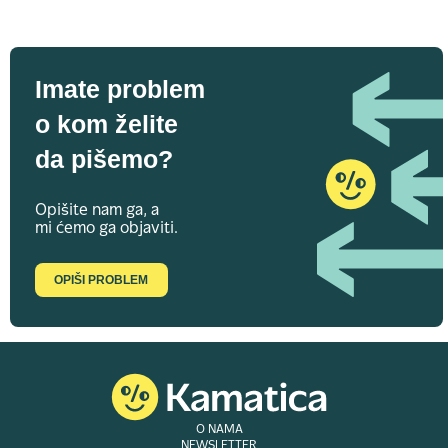
Imate problem
o kom želite
da pišemo?
Opišite nam ga, a
mi ćemo ga objaviti.
OPIŠI PROBLEM
O NAMA
NEWSLETTER