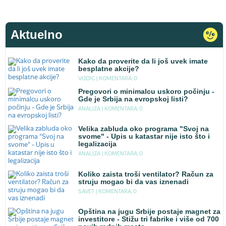
Aktuelno
Kako da proverite da li još uvek imate
besplatne akcije?
VODIC |
KOMENTARA: 0
Pregovori o minimalcu uskoro počinju -
Gde je Srbija na evropskoj listi?
ANALIZA |
KOMENTARA: 0
Velika zabluda oko programa "Svoj na
svome" - Upis u katastar nije isto što i
legalizacija
ANALIZA |
KOMENTARA: 0
Koliko zaista troši ventilator? Račun za
struju mogao bi da vas iznenadi
SAVET |
KOMENTARA: 0
Opština na jugu Srbije postaje magnet za
investitore - Stižu tri fabrike i više od 700