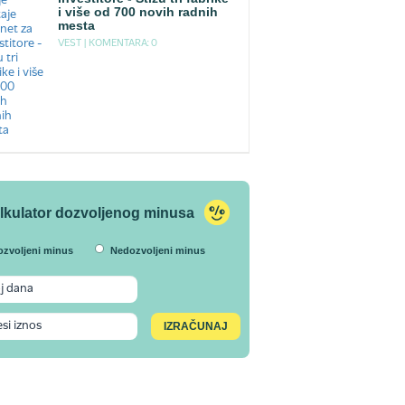
i više od 700 novih radnih
mesta
VEST |
KOMENTARA: 0
lkulator dozvoljenog minusa
ozvoljeni minus
Nedozvoljeni minus