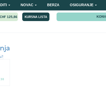
DITI
NOVAC
BERZA
OSIGURANJE
KONV
125,86
KURSNA LISTA
CHF
nja
:30