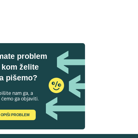
mate problem
 kom želite
a pišemo?
išite nam ga, a
 ćemo ga objaviti.
OPIŠI PROBLEM