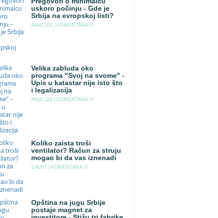
Pregovori o minimalcu
uskoro počinju - Gde je
Srbija na evropskoj listi?
ANALIZA |
KOMENTARA: 0
Velika zabluda oko
programa "Svoj na svome" -
Upis u katastar nije isto što
i legalizacija
ANALIZA |
KOMENTARA: 0
Koliko zaista troši
ventilator? Račun za struju
mogao bi da vas iznenadi
SAVET |
KOMENTARA: 0
Opština na jugu Srbije
postaje magnet za
investitore - Stižu tri fabrike