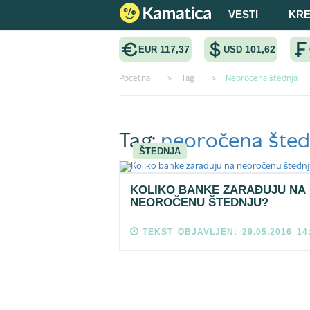
VESTI
KRE
117,37
101,62
EUR
USD
Pocetna
>
Tag
>
Neoročena štednja
Tag:
neoročena šted
ŠTEDNJA
KOLIKO BANKE ZARAĐUJU NA
NEOROČENU ŠTEDNJU?
TEKST OBJAVLJEN: 29.05.2016 14