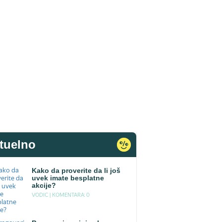
tuelno
Kako da proverite da li još
uvek imate besplatne
akcije?
VODIC |
KOMENTARA: 0