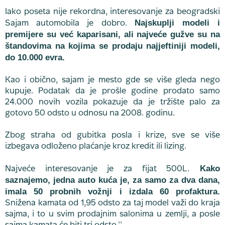
Iako poseta nije rekordna, interesovanje za beogradski
Najskuplji modeli i
Sajam automobila je dobro.
premijere su već kaparisani, ali najveće gužve su na
štandovima na kojima se prodaju najjeftiniji modeli,
do 10.000 evra.
Kao i obično, sajam je mesto gde se više gleda nego
kupuje. Podatak da je prošle godine prodato samo
24.000 novih vozila pokazuje da je tržište palo za
gotovo 50 odsto u odnosu na 2008. godinu.
Zbog straha od gubitka posla i krize, sve se više
izbegava odloženo plaćanje kroz kredit ili lizing.
Kako
Najveće interesovanje je za fijat 500L.
saznajemo, jedna auto kuća je, za samo za dva dana,
imala 50 probnih vožnji i izdala 60 profaktura.
Snižena kamata od 1,95 odsto za taj model važi do kraja
sajma, i to u svim prodajnim salonima u zemlji, a posle