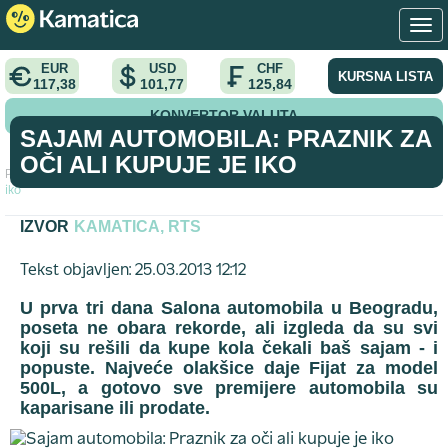
EUR
USD
CHF
KURSNA LISTA
117,38
101,77
125,84
KONVERTOR VALUTA
SAJAM AUTOMOBILA: PRAZNIK ZA
OČI ALI KUPUJE JE IKO
Početna
>
tekst
>
Sajam automobila: Praznik za oči ali kupuje je
iko
IZVOR
KAMATICA, RTS
Tekst objavljen: 25.03.2013 12:12
U prva tri dana Salona automobila u Beogradu,
poseta ne obara rekorde, ali izgleda da su svi
koji su rešili da kupe kola čekali baš sajam - i
popuste. Najveće olakšice daje Fijat za model
500L, a gotovo sve premijere automobila su
kaparisane ili prodate.