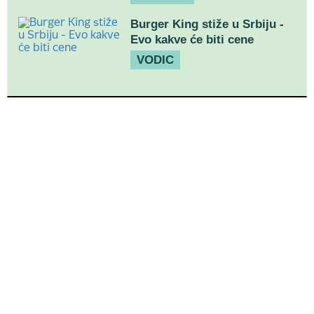
Burger King stiže u Srbiju -
Evo kakve će biti cene
VODIC