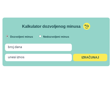
Kalkulator dozvoljenog minusa
Dozvoljeni minus
Nedozvoljeni minus