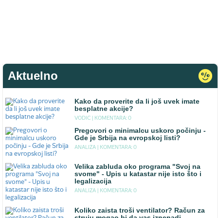
Aktuelno
Kako da proverite da li još uvek imate
besplatne akcije?
VODIC |
KOMENTARA: 0
Pregovori o minimalcu uskoro počinju -
Gde je Srbija na evropskoj listi?
ANALIZA |
KOMENTARA: 0
Velika zabluda oko programa "Svoj na
svome" - Upis u katastar nije isto što i
legalizacija
ANALIZA |
KOMENTARA: 0
Koliko zaista troši ventilator? Račun za
struju mogao bi da vas iznenadi