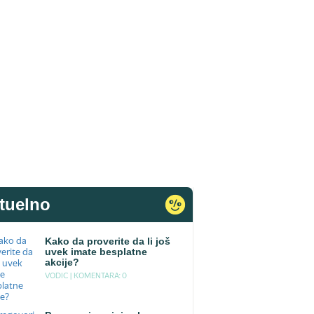
tuelno
Kako da proverite da li još
uvek imate besplatne
akcije?
VODIC |
KOMENTARA: 0