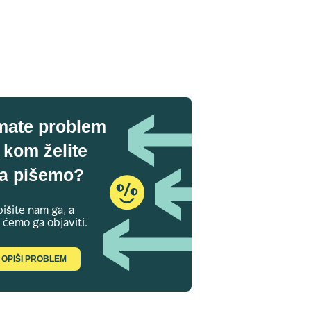
mate problem
 kom želite
a pišemo?
išite nam ga, a
 ćemo ga objaviti.
OPIŠI PROBLEM