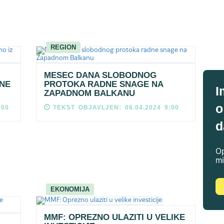
REGION
MESEC DANA SLOBODNOG
ENE
PROTOKA RADNE SNAGE NA
I
ZAPADNOM BALKANU
o
:00
TEKST OBJAVLJEN: 06.04.2024 9:00
d
Op
mi
EKONOMIJA
MMF: OPREZNO ULAZITI U VELIKE