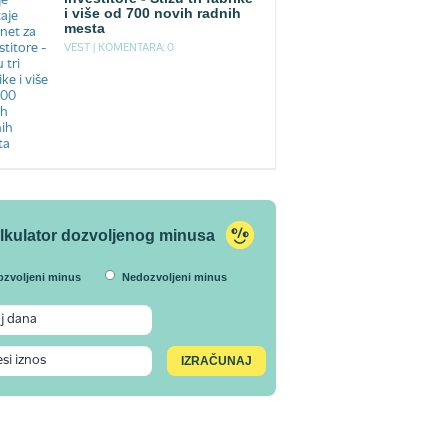
i više od 700 novih radnih
mesta
VEST |
KOMENTARA: 0
lkulator dozvoljenog minusa
ozvoljeni minus
Nedozvoljeni minus