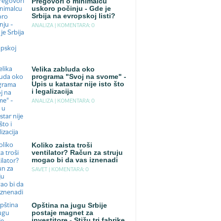
Pregovori o minimalcu
uskoro počinju - Gde je
Srbija na evropskoj listi?
ANALIZA |
KOMENTARA: 0
Velika zabluda oko
programa "Svoj na svome" -
Upis u katastar nije isto što
i legalizacija
ANALIZA |
KOMENTARA: 0
Koliko zaista troši
ventilator? Račun za struju
mogao bi da vas iznenadi
SAVET |
KOMENTARA: 0
Opština na jugu Srbije
postaje magnet za
investitore - Stižu tri fabrike