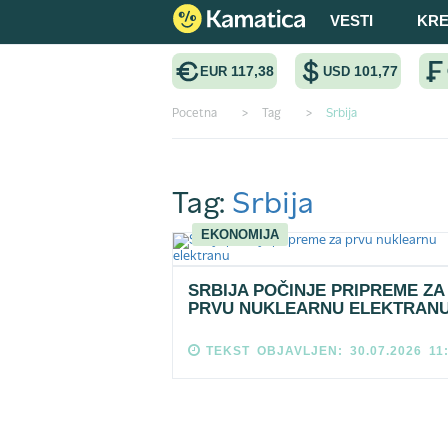
VESTI
KRE
117,38
101,77
EUR
USD
Pocetna
>
Tag
>
Srbija
Tag:
Srbija
EKONOMIJA
SRBIJA POČINJE PRIPREME ZA
PRVU NUKLEARNU ELEKTRAN
TEKST OBJAVLJEN: 30.07.2026 11