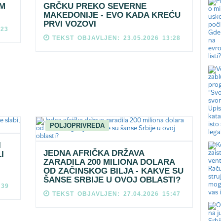
M
GRČKU PREKO SEVERNE
MAKEDONIJE - EVO KADA KREĆU
PRVI VOZOVI
:23
TEKST OBJAVLJEN: 23.05.2026 13:28
POLJOPRIVREDA
I
JEDNA AFRIČKA DRŽAVA
I
ZARADILA 200 MILIONA DOLARA
OD ZAČINSKOG BILJA - KAKVE SU
ŠANSE SRBIJE U OVOJ OBLASTI?
:39
TEKST OBJAVLJEN: 27.04.2026 15:47