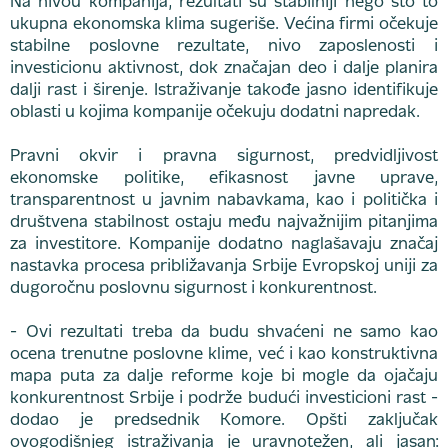
Na nivou kompanija, rezultati su stabilniji nego što to
ukupna ekonomska klima sugeriše. Većina firmi očekuje
stabilne poslovne rezultate, nivo zaposlenosti i
investicionu aktivnost, dok značajan deo i dalje planira
dalji rast i širenje. Istraživanje takođe jasno identifikuje
oblasti u kojima kompanije očekuju dodatni napredak.
Pravni okvir i pravna sigurnost, predvidljivost
ekonomske politike, efikasnost javne uprave,
transparentnost u javnim nabavkama, kao i politička i
društvena stabilnost ostaju među najvažnijim pitanjima
za investitore. Kompanije dodatno naglašavaju značaj
nastavka procesa približavanja Srbije Evropskoj uniji za
dugoročnu poslovnu sigurnost i konkurentnost.
- Ovi rezultati treba da budu shvaćeni ne samo kao
ocena trenutne poslovne klime, već i kao konstruktivna
mapa puta za dalje reforme koje bi mogle da ojačaju
konkurentnost Srbije i podrže budući investicioni rast -
dodao je predsednik Komore. Opšti zaključak
ovogodišnjeg istraživanja je uravnotežen, ali jasan: