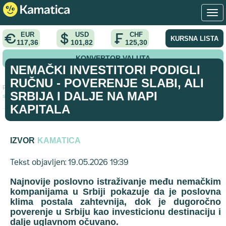
EUR
USD
CHF
KURSNA LISTA
117,36
101,82
125,30
KONVERTOR VALUTA
NEMAČKI INVESTITORI PODIGLI
RUČNU - POVERENJE SLABI, ALI
Početna
>
analiza
>
Nemački investitori podigli ručnu - Poverenje
SRBIJA I DALJE NA MAPI
slabi, ali Srbija i dalje na mapi kapitala
KAPITALA
IZVOR
KAMATICA
Tekst objavljen: 19.05.2026 19:39
Najnovije poslovno istraživanje među nemačkim
kompanijama u Srbiji pokazuje da je poslovna
klima postala zahtevnija, dok je dugoročno
poverenje u Srbiju kao investicionu destinaciju i
dalje uglavnom očuvano.