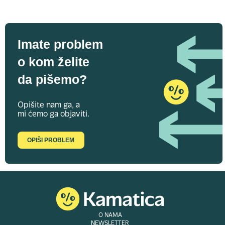
Imate problem
o kom želite
da pišemo?
Opišite nam ga, a
mi ćemo ga objaviti.
OPIŠI PROBLEM
O NAMA
NEWSLETTER