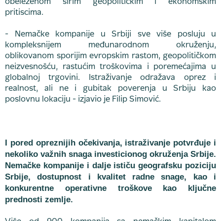
obeleženom širim geopolitičkim i ekonomskim
pritiscima.
- Nemačke kompanije u Srbiji sve više posluju u
kompleksnijem međunarodnom okruženju,
oblikovanom sporijim evropskim rastom, geopolitičkom
neizvesnošću, rastućim troškovima i poremećajima u
globalnoj trgovini. Istraživanje odražava oprez i
realnost, ali ne i gubitak poverenja u Srbiju kao
poslovnu lokaciju - izjavio je Filip Simović.
I pored opreznijih očekivanja, istraživanje potvrđuje i
nekoliko važnih snaga investicionog okruženja Srbije.
Nemačke kompanije i dalje ističu geografsku poziciju
Srbije, dostupnost i kvalitet radne snage, kao i
konkurentne operativne troškove kao ključne
prednosti zemlje.