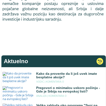
nemačke kompanije postaju opreznije u uslovima
pojačane globalne neizvesnosti, ali Srbija i dalje
zadržava važnu poziciju kao destinacija za dugoročne
investicije i industrijsku saradnju.
Aktuelno
Kako da proverite da li još uvek imate
besplatne akcije?
VODIC |
KOMENTARA: 0
Pregovori o minimalcu uskoro počinju -
Gde je Srbija na evropskoj listi?
ANALIZA |
KOMENTARA: 0
Velika zabluda oko programa "Svoj na