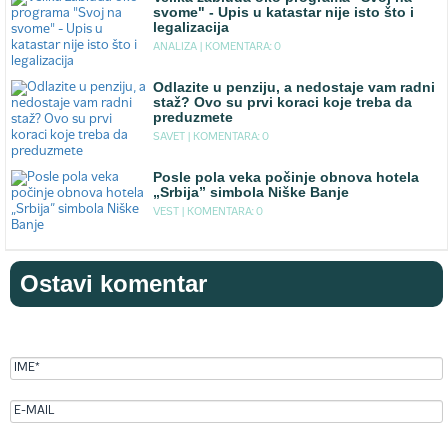
svome" - Upis u katastar nije isto što i
legalizacija
ANALIZA |
KOMENTARA: 0
Odlazite u penziju, a nedostaje vam radni
staž? Ovo su prvi koraci koje treba da
preduzmete
SAVET |
KOMENTARA: 0
Posle pola veka počinje obnova hotela
„Srbija” simbola Niške Banje
VEST |
KOMENTARA: 0
Ostavi komentar