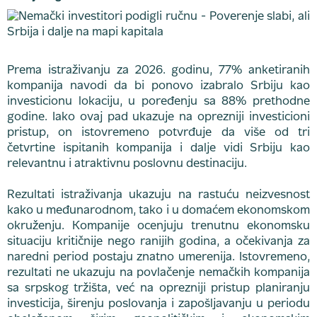
Prema istraživanju za 2026. godinu, 77% anketiranih
kompanija navodi da bi ponovo izabralo Srbiju kao
investicionu lokaciju, u poređenju sa 88% prethodne
godine. Iako ovaj pad ukazuje na oprezniji investicioni
pristup, on istovremeno potvrđuje da više od tri
četvrtine ispitanih kompanija i dalje vidi Srbiju kao
relevantnu i atraktivnu poslovnu destinaciju.
Rezultati istraživanja ukazuju na rastuću neizvesnost
kako u međunarodnom, tako i u domaćem ekonomskom
okruženju. Kompanije ocenjuju trenutnu ekonomsku
situaciju kritičnije nego ranijih godina, a očekivanja za
naredni period postaju znatno umerenija. Istovremeno,
rezultati ne ukazuju na povlačenje nemačkih kompanija
sa srpskog tržišta, već na oprezniji pristup planiranju
investicija, širenju poslovanja i zapošljavanju u periodu