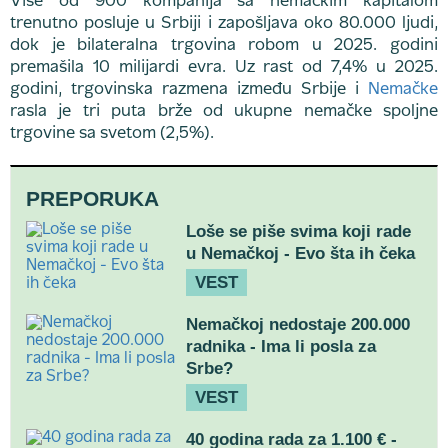
Više od 900 kompanija sa nemačkim kapitalom
trenutno posluje u Srbiji i zapošljava oko 80.000 ljudi,
dok je bilateralna trgovina robom u 2025. godini
premašila 10 milijardi evra. Uz rast od 7,4% u 2025.
godini, trgovinska razmena između Srbije i
Nemačke
rasla je tri puta brže od ukupne nemačke spoljne
trgovine sa svetom (2,5%).
PREPORUKA
Loše se piše svima koji rade
u Nemačkoj - Evo šta ih čeka
VEST
Nemačkoj nedostaje 200.000
radnika - Ima li posla za
Srbe?
VEST
40 godina rada za 1.100 € -