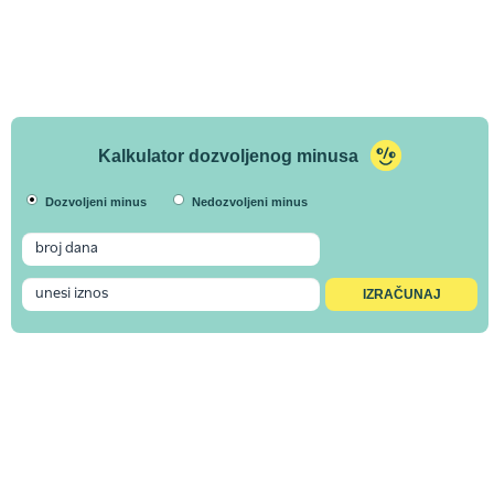
Kalkulator dozvoljenog minusa
Dozvoljeni minus
Nedozvoljeni minus