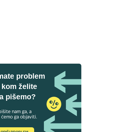
mate problem
 kom želite
a pišemo?
išite nam ga, a
 ćemo ga objaviti.