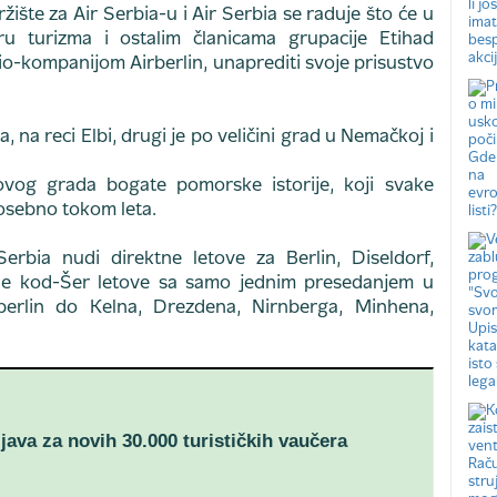
ište za Air Serbia-u i Air Serbia se raduje što će u
ru turizma i ostalim članicama grupacije Etihad
io-kompanijom Airberlin, unaprediti svoje prisustvo
 na reci Elbi, drugi je po veličini grad u Nemačkoj i
 ovog grada bogate pomorske istorije, koji svake
posebno tokom leta.
rbia nudi direktne letove za Berlin, Diseldorf,
tne kod-Šer letove sa samo jednim presedanjem u
berlin do Kelna, Drezdena, Nirnberga, Minhena,
ijava za novih 30.000 turističkih vaučera