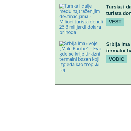
Turska i d
turista don
VEST
Srbija ima
termalni b
VODIC