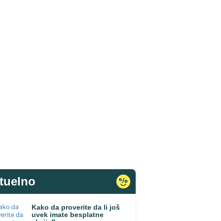
tuelno
Kako da proverite da li još
uvek imate besplatne