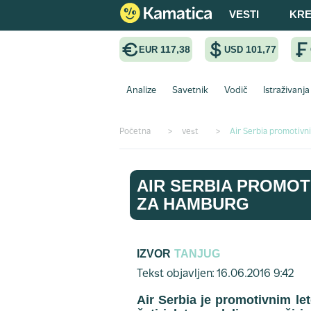
VESTI
KRE
117,38
101,77
EUR
USD
Analize
Savetnik
Vodič
Istraživanja
Početna
>
vest
>
Air Serbia promotivni
AIR SERBIA PROMOT
ZA HAMBURG
IZVOR
TANJUG
Tekst objavljen: 16.06.2016 9:42
Air Serbia je promotivnim le