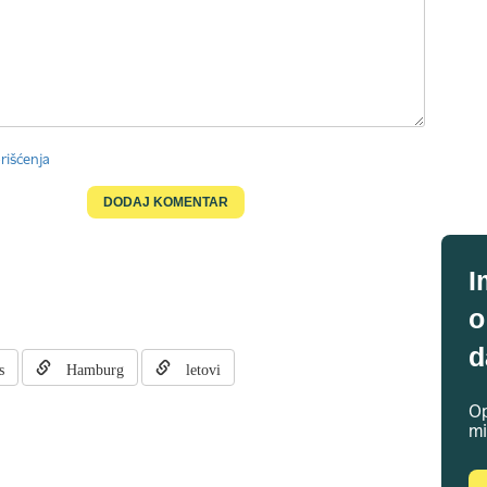
rišćenja
I
o
d
s
Hamburg
letovi
Op
mi