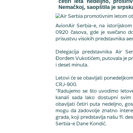
četiri leta nedeljno, proši
Nemačkoj, saopštila je srpsk
AvionAir Serbia-e, na istorijsko
09:20 časova, gde je svečano d
prisustvu visokih predstavnika a
Delegacija predstavnika Air Se
Đorđem Vukotićem, putovala je pr
i deset minuta.
Letovi će se obavljati ponedeljk
CRJ-900.
"Radujemo se što uvodimo letove 
kanali sada lako dostupni svim
obavljati četiri puta nedeljno, go
mogu da zadovolje znatno intere
grada, koji predstavlja našu 11. de
Serbia-e Dane Kondić.