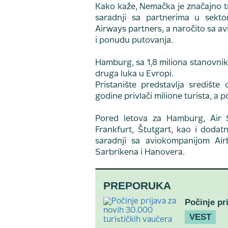
Kako kaže, Nemačka je značajno trž
saradnji sa partnerima u sekto
Airways partners, a naročito sa av
i ponudu putovanja.
Hamburg, sa 1,8 miliona stanovnika,
druga luka u Evropi.
Pristanište predstavlja središte
godine privlači milione turista, a 
Pored letova za Hamburg, Air Se
Frankfurt, Štutgart, kao i doda
saradnji sa aviokompanijom Air
Sarbrikena i Hanovera.
PREPORUKA
Počinje pr
VEST