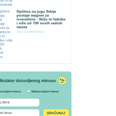
Opština na jugu Srbije
postaje magnet za
investitore - Stižu tri fabrike
i više od 700 novih radnih
mesta
VEST |
KOMENTARA: 0
lkulator dozvoljenog minusa
ozvoljeni minus
Nedozvoljeni minus