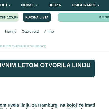
DITI
NOVAC
BERZA
OSIGURANJE
KONV
125,84
KURSNA LISTA
CHF
Intervju
Ostale vesti
Arhiva
m letom otvorila liniju za Hamburg
IVNIM LETOM OTVORILA LINIJU
tom uvela liniju za Hamburg, na kojoj će imati