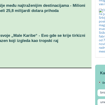
alje među najtraženijim destinacijama - Milioni
eli 25,8 milijardi dolara prihoda
 svoje „Male Karibe“ - Evo gde se krije tirkizni
azen koji izgleda kao tropski raj
Ka
D