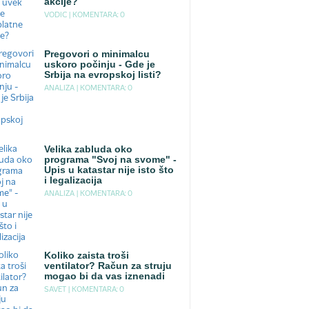
akcije?
VODIC |
KOMENTARA: 0
Pregovori o minimalcu
uskoro počinju - Gde je
Srbija na evropskoj listi?
ANALIZA |
KOMENTARA: 0
Velika zabluda oko
programa "Svoj na svome" -
Upis u katastar nije isto što
i legalizacija
ANALIZA |
KOMENTARA: 0
Koliko zaista troši
ventilator? Račun za struju
mogao bi da vas iznenadi
SAVET |
KOMENTARA: 0