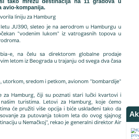
rivši tako mrežu destinacija na 11 gradova u
a avio-kompanija.
m letu JU390, sleteo je na aerodrom u Hamburgu u
očekan "vodenim lukom" iz vatrogasnih topova u
erodroma.
rbia-e, na čelu sa direktorom globalne prodaje
vim letom iz Beograda u trajanju od svega dva časa
om, utorkom, sredom i petkom, avionom "bombardije"
za Hamburg, čiji su poznati stari lučki kvartovi i
 našim turistima. Letovi za Hamburg, koje ćemo
stima će pružiti više opcija i biće usklađeni tako da
Ak
sovanje za putovanja tokom leta do ovog sjajnog
stinaciju u Nemačkoj", rekao je generalni direktor Air