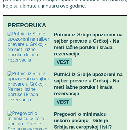
pao tokom višegodišnjih zapadnih ekonomskih sankcija,
koje su ukinute u januaru ove godine.
PREPORUKA
Putnici iz Srbije upozoreni na
sajber prevare u Grčkoj - Na
meti lažne poruke i krađa
rezervacija
VEST
Putnici iz Srbije upozoreni na
sajber prevare u Grčkoj - Na
meti lažne poruke i krađa
rezervacija
VEST
Pregovori o minimalcu
uskoro počinju - Gde je
Srbija na evropskoj listi?