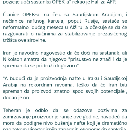
pozicije uoči sastanka OPEK-a" rekao je Hali za AFP.
Članice OPEK-a, na čelu sa Saudijskom Arabijom, i
nečlanice naftnog kartela, poput Rusije, sastaće se
neformalno idućeg meseca u Alžiru, a očekuje se da će
razgovarati o načinima za stabilizovanje prezasićenog
tržišta ove sirovine.
Iran je navodno nagovestio da će doći na sastanak, ali
Nikolson smatra da njegovo "prisustvo ne znači i da je
spreman da se pridruži dogovoru".
"A budući da je proizvodnja nafte u Iraku i Saudijskoj
Arabiji na rekordnim nivoima, teško da će Iran biti
spreman da proizvodi znatno ispod svojih potencijale",
dodao je on.
Teheran je odbio da se odazove pozivima za
zamrzavanje proizvodnje ranije ove godine, navodeći da
mora da podigne nivo bušenja nafte koji je dramatično