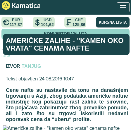
EUR
USD
CHF
KURSNA LISTA
117,37
101,62
125,86
KONVERTOR VALUTA
AMERIČKE ZALIHE - "KAMEN OKO
VRATA" CENAMA NAFTE
Početna
>
vest
>
Američke zalihe - "kamen oko vrata" cenama
nafte
IZVOR
TANJUG
Tekst objavljen: 24.08.2016 10:47
Cene nafte su nastavile da tonu na današnjem
trgovanju u Aziji, zbog podataka američke naftne
industrije koji pokazuju rast zaliha te sirovine,
što pojačava zabrinutost zbog prevelike ponude,
ali i zato što su trgovci iskoristili nedavni
oporavak cena da "uberu" profite.