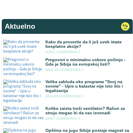
Aktuelno
Kako da proverite da li još uvek imate
besplatne akcije?
VODIC |
KOMENTARA: 0
Pregovori o minimalcu uskoro počinju -
Gde je Srbija na evropskoj listi?
ANALIZA |
KOMENTARA: 0
Velika zabluda oko programa "Svoj na
svome" - Upis u katastar nije isto što i
legalizacija
ANALIZA |
KOMENTARA: 0
Koliko zaista troši ventilator? Račun za
struju mogao bi da vas iznenadi
SAVET |
KOMENTARA: 0
Opština na jugu Srbije postaje magnet za