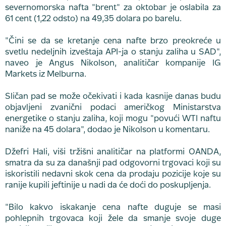
severnomorska nafta "brent" za oktobar je oslabila za
61 cent (1,22 odsto) na 49,35 dolara po barelu.
"Čini se da se kretanje cena nafte brzo preokreće u
svetlu nedeljnih izveštaja API-ja o stanju zaliha u SAD",
naveo je Angus Nikolson, analitičar kompanije IG
Markets iz Melburna.
Sličan pad se može očekivati i kada kasnije danas budu
objavljeni zvanični podaci američkog Ministarstva
energetike o stanju zaliha, koji mogu "povući WTI naftu
naniže na 45 dolara", dodao je Nikolson u komentaru.
Džefri Hali, viši tržišni analitičar na platformi OANDA,
smatra da su za današnji pad odgovorni trgovaci koji su
iskoristili nedavni skok cena da prodaju pozicije koje su
ranije kupili jeftinije u nadi da će doći do poskupljenja.
"Bilo kakvo iskakanje cena nafte duguje se masi
pohlepnih trgovaca koji žele da smanje svoje duge