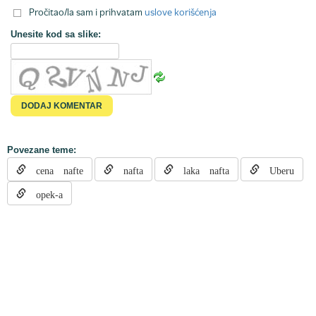
Pročitao/la sam i prihvatam
uslove korišćenja
Unesite kod sa slike:
Povezane teme:
cena nafte
nafta
laka nafta
Uberu
opek-a