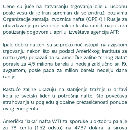
Cene su juče na zatvaranju trgovanja bile u usponu
posle vesti da je Iran spreman da se pridruži pozivima
Organizacije zemalja izvoznica nafte (OPEK) i Rusije za
obuzdavanje proizvodnje nakon kraha ranijih napora za
postizanje dogovora u aprilu, izveštava agencija AFP.
Ipak, dobici na ceni su se preko noći istopili na azijskom
trgovanju nakon što su podaci Američkog instituta za
naftu (API) pokazali da su američke zalihe "crnog zlata"
porasle za 4,5 miliona barela u nedelji zaključno sa 19.
avgustom, posle pada za milion barela nedelju dana
ranije.
Rastuće zalihe ukazuju na slabljenje tražnje u državi
koja je svetski lider u potrošnji nafte, što povećava
strahovanja u pogledu globalne prezasićenosti ponude
ovog energenta.
Američka "laka" nafta WTI za isporuke u oktobru pala je
za 73 centa (1,52 odsto) na 47,37 dolara, a sirova