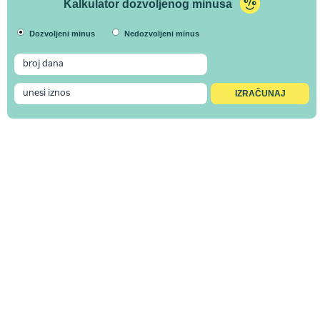
Kalkulator dozvoljenog minusa
Dozvoljeni minus
Nedozvoljeni minus