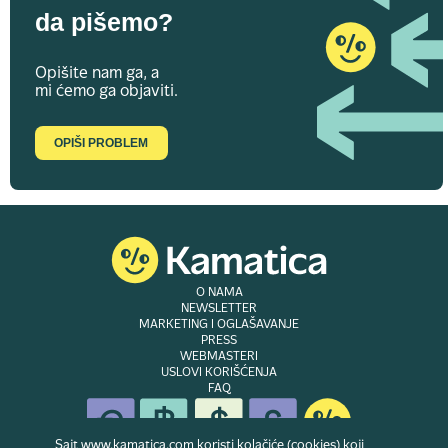
da pišemo?
Opišite nam ga, a
mi ćemo ga objaviti.
OPIŠI PROBLEM
O NAMA
NEWSLETTER
MARKETING I OGLAŠAVANJE
PRESS
WEBMASTERI
USLOVI KORIŠĆENJA
FAQ
Sajt www.kamatica.com koristi kolačiće (cookies) koji