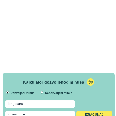
Kalkulator dozvoljenog minusa
Dozvoljeni minus
Nedozvoljeni minus