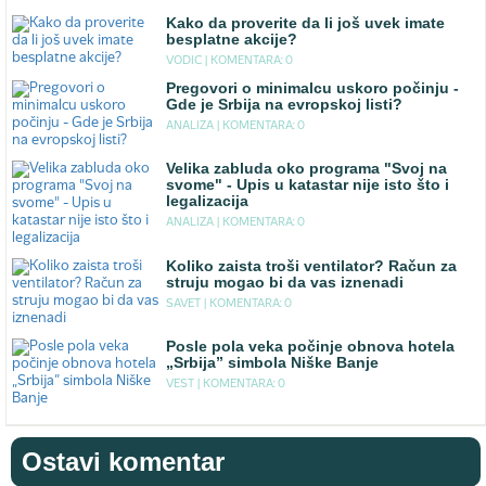
Kako da proverite da li još uvek imate
besplatne akcije?
VODIC |
KOMENTARA: 0
Pregovori o minimalcu uskoro počinju -
Gde je Srbija na evropskoj listi?
ANALIZA |
KOMENTARA: 0
Velika zabluda oko programa "Svoj na
svome" - Upis u katastar nije isto što i
legalizacija
ANALIZA |
KOMENTARA: 0
Koliko zaista troši ventilator? Račun za
struju mogao bi da vas iznenadi
SAVET |
KOMENTARA: 0
Posle pola veka počinje obnova hotela
„Srbija” simbola Niške Banje
VEST |
KOMENTARA: 0
Ostavi komentar