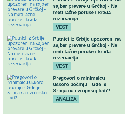
sajber prevare u Grčkoj - Na
meti lažne poruke i krađa
rezervacija
VEST
Putnici iz Srbije upozoreni na
sajber prevare u Grčkoj - Na
meti lažne poruke i krađa
rezervacija
VEST
Pregovori o minimalcu
uskoro počinju - Gde je
Srbija na evropskoj listi?
ANALIZA