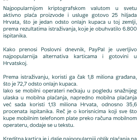
Najpopularnijom kriptografskom valutom u svetu
aktivno plaća proizvode i usluge gotovo 25 hiljada
Hrvata, što je jedan odsto onlajn kupaca u toj zemlji,
prema rezultatima istraživanja, koje je obuhvatilo 6.800
ispitanika.
Kako prenosi Poslovni dnevnik, PayPal je uverljivo
najpopularnija alternativa karticama i gotovini u
Hrvatskoj.
Prema istraživanju, koristi ga čak 1,8 miliona građana,
što je 72,7 odsto onlajn kupaca.
Iako se mobilni operateri nećkaju u pogledu snažnijeg
ulaska u mobilna plaćanja, napredno mobilna plaćanja
već sada koristi 1,13 miliona Hrvata, odnosno 35,6
procenata ispitanika. Reč je o korisnicima koji sve što
kupe mobilnim telefonom plate preko računa mobilnom
operateru, dodaje se u tekstu.
Kreditna kartica je i dalje najpopularniji oblik plaćanja na