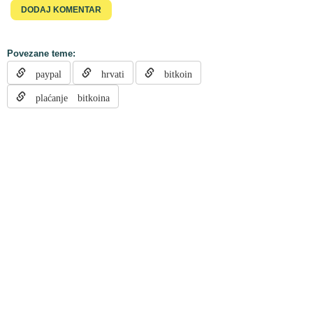
Povezane teme:
paypal
hrvati
bitkoin
plaćanje bitkoina