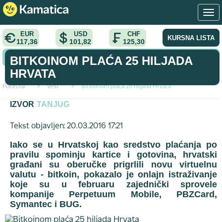
EUR
USD
CHF
KURSNA LISTA
117,36
101,82
125,30
KONVERTOR VALUTA
BITKOINOM PLAĆA 25 HILJADA
HRVATA
Početna
>
vest
>
Bitkoinom plaća 25 hiljada Hrvata
IZVOR
TANJUG
Tekst objavljen: 20.03.2016 17:21
Iako se u Hrvatskoj kao sredstvo plaćanja po
pravilu spominju kartice i gotovina, hrvatski
građani su oberučke prigrlili novu virtuelnu
valutu - bitkoin, pokazalo je onlajn istraživanje
koje su u februaru zajednički sprovele
kompanije Perpetuum Mobile, PBZCard,
Symantec i BUG.