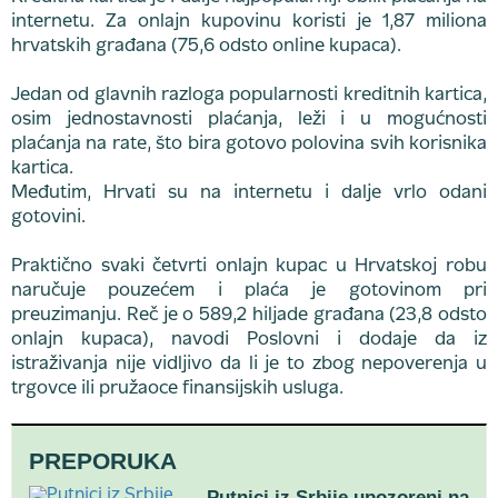
internetu. Za onlajn kupovinu koristi je 1,87 miliona
hrvatskih građana (75,6 odsto online kupaca).
Jedan od glavnih razloga popularnosti kreditnih kartica,
osim jednostavnosti plaćanja, leži i u mogućnosti
plaćanja na rate, što bira gotovo polovina svih korisnika
kartica.
Međutim, Hrvati su na internetu i dalje vrlo odani
gotovini.
Praktično svaki četvrti onlajn kupac u Hrvatskoj robu
naručuje pouzećem i plaća je gotovinom pri
preuzimanju. Reč je o 589,2 hiljade građana (23,8 odsto
onlajn kupaca), navodi Poslovni i dodaje da iz
istraživanja nije vidljivo da li je to zbog nepoverenja u
trgovce ili pružaoce finansijskih usluga.
PREPORUKA
Putnici iz Srbije upozoreni na