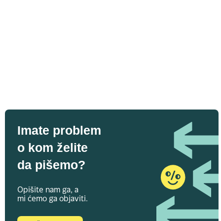
Imate problem
o kom želite
da pišemo?
Opišite nam ga, a
mi ćemo ga objaviti.