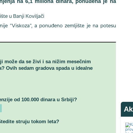
enjenja na 6,1 miliona dinara, ponuđena je na
ije "Viskoza", a ponuđeno zemljište je na potesu
ji može da se živi i sa nižim mesečnim
a? Ovih sedam gradova spada u idealne
nzije od 100.000 dinara u Srbiji?
Ak
tedite struju tokom leta?