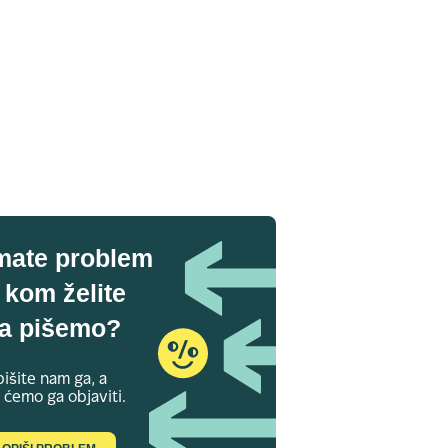
mate problem
 kom želite
a pišemo?
išite nam ga, a
 ćemo ga objaviti.