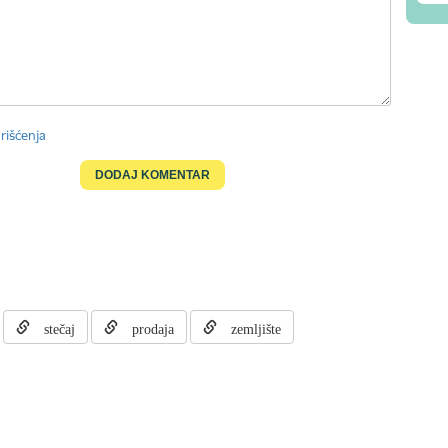
rišćenja
stečaj
prodaja
zemljište