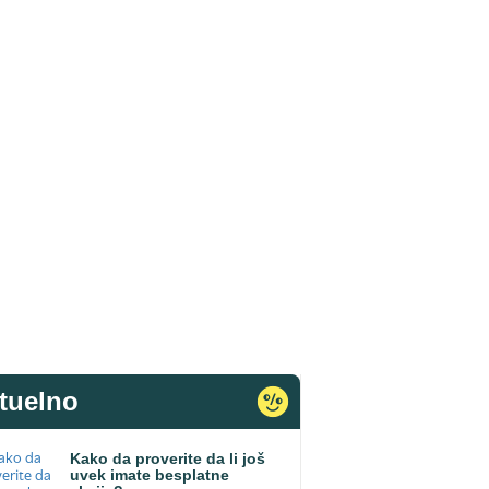
tuelno
Kako da proverite da li još
uvek imate besplatne