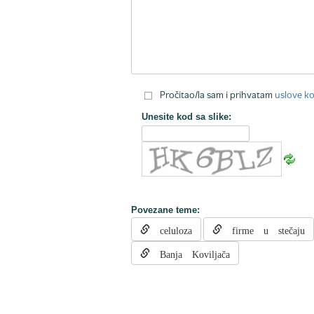
Pročitao/la sam i prihvatam
uslove ko
Unesite kod sa slike:
Povezane teme:
celuloza
firme u stečaju
Banja Koviljača