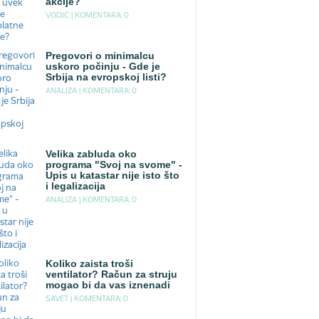
akcije?
VODIC |
KOMENTARA: 0
Pregovori o minimalcu
uskoro počinju - Gde je
Srbija na evropskoj listi?
ANALIZA |
KOMENTARA: 0
Velika zabluda oko
programa "Svoj na svome" -
Upis u katastar nije isto što
i legalizacija
ANALIZA |
KOMENTARA: 0
Koliko zaista troši
ventilator? Račun za struju
mogao bi da vas iznenadi
SAVET |
KOMENTARA: 0