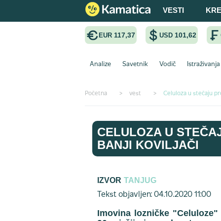
VESTI
KRE
117,37
101,62
EUR
USD
Analize
Savetnik
Vodič
Istraživanja
Početna
>
vest
>
Celuloza u stečaju pro
CELULOZA U STEČAJ
BANJI KOVILJAČI
IZVOR
TANJUG
Tekst objavljen: 04.10.2020 11:00
Imovina lozničke "Celuloze" 