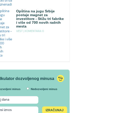
Opština na jugu Srbije
postaje magnet za
investitore - Stižu tri fabrike
i više od 700 novih radnih
mesta
VEST |
KOMENTARA: 0
lkulator dozvoljenog minusa
ozvoljeni minus
Nedozvoljeni minus