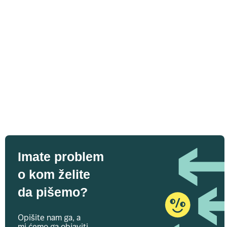
Imate problem
o kom želite
da pišemo?
Opišite nam ga, a