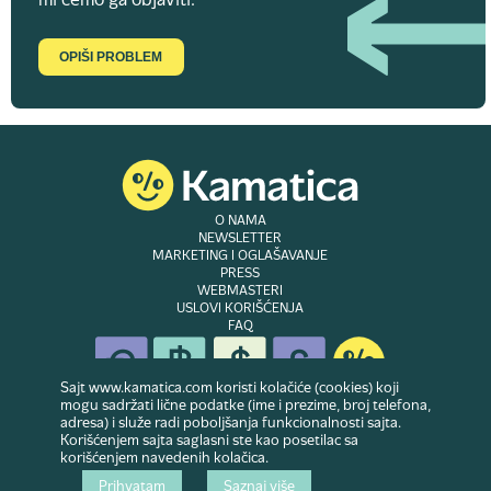
mi ćemo ga objaviti.
OPIŠI PROBLEM
O NAMA
NEWSLETTER
MARKETING I OGLAŠAVANJE
PRESS
WEBMASTERI
USLOVI KORIŠĆENJA
FAQ
Sajt www.kamatica.com koristi kolačiće (cookies) koji
mogu sadržati lične podatke (ime i prezime, broj telefona,
adresa) i služe radi poboljšanja funkcionalnosti sajta.
© Copyright 2007-2026. Website developed & owned by
Dubes doo
. Sva prava
Korišćenjem sajta saglasni ste kao posetilac sa
zadržana
korišćenjem navedenih kolačica.
Prihvatam
Saznaj više