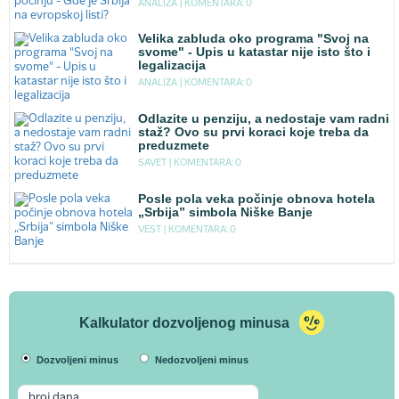
ANALIZA |
KOMENTARA: 0
Velika zabluda oko programa "Svoj na
svome" - Upis u katastar nije isto što i
legalizacija
ANALIZA |
KOMENTARA: 0
Odlazite u penziju, a nedostaje vam radni
staž? Ovo su prvi koraci koje treba da
preduzmete
SAVET |
KOMENTARA: 0
Posle pola veka počinje obnova hotela
„Srbija” simbola Niške Banje
VEST |
KOMENTARA: 0
Kalkulator dozvoljenog minusa
Dozvoljeni minus
Nedozvoljeni minus