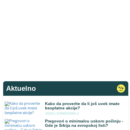
Aktuelno
Kako da proverite da li još uvek imate
besplatne akcije?
VODIC |
KOMENTARA: 0
Pregovori o minimalcu uskoro počinju -
Gde je Srbija na evropskoj listi?