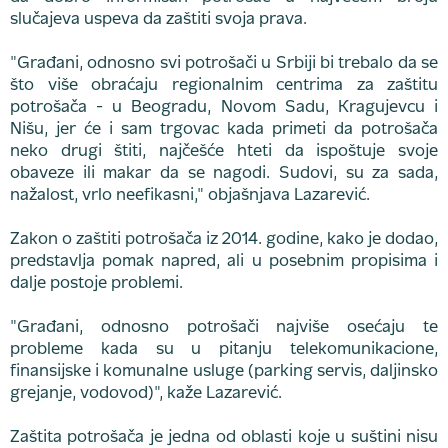
slučajeva uspeva da zaštiti svoja prava.
"Građani, odnosno svi potrošači u Srbiji bi trebalo da se
što više obraćaju regionalnim centrima za zaštitu
potrošača - u Beogradu, Novom Sadu, Kragujevcu i
Nišu, jer će i sam trgovac kada primeti da potrošača
neko drugi štiti, najčešće hteti da ispoštuje svoje
obaveze ili makar da se nagodi. Sudovi, su za sada,
nažalost, vrlo neefikasni," objašnjava Lazarević.
Zakon o zaštiti potrošača iz 2014. godine, kako je dodao,
predstavlja pomak napred, ali u posebnim propisima i
dalje postoje problemi.
"Građani, odnosno potrošači najviše osećaju te
probleme kada su u pitanju telekomunikacione,
finansijske i komunalne usluge (parking servis, daljinsko
grejanje, vodovod)", kaže Lazarević.
Zaštita potrošača je jedna od oblasti koje u suštini nisu