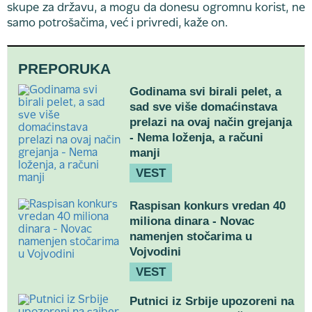
skupe za državu, a mogu da donesu ogromnu korist, ne
samo potrošačima, već i privredi, kaže on.
PREPORUKA
Godinama svi birali pelet, a
sad sve više domaćinstava
prelazi na ovaj način grejanja
- Nema loženja, a računi
manji
VEST
Raspisan konkurs vredan 40
miliona dinara - Novac
namenjen stočarima u
Vojvodini
VEST
Putnici iz Srbije upozoreni na