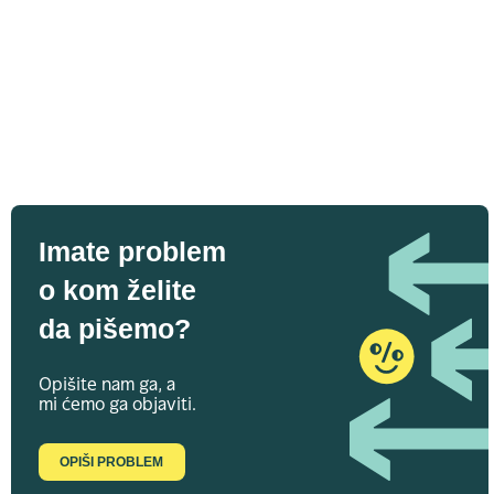
Imate problem
o kom želite
da pišemo?
Opišite nam ga, a
mi ćemo ga objaviti.
OPIŠI PROBLEM