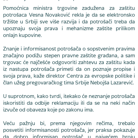
Pomoćnica ministra trgovine zadužena za zaštitu
potrošaca Vesna Novaković rekla je da se elektronsko
tržište u Srbiji sve više razvija i da potrošači treba da
upoznaju svoja prava i mehanizme zaštite prilikom
onlajn kupovine.
Znanje i informisanost potrošača o sopstvenim pravima
značajno podižu stepen pravne zaštite građana, a sam
trgovac će najčešće odgovoriti zahtevu za zaštitu kada
iz nastupa potrošača primeti da on poznaje propise i
svoja prava, kaže direktor Centra za evropske politike i
član užeg pregovaračkog tima Srbije Nebojša Lazarević.
U suprotnom, kako tvrdi, itekako će neznanje potrošača
iskoristiti da odbije reklamaciju ili da se na neki način
izvuče od obaveza koje po zakonu ima.
Veću pažnju bi, prema njegovim rečima, trebalo
posvetiti informisanosti potrošača, jer praksa pokazuje
da dobro informisan potrošač u najvećem broju