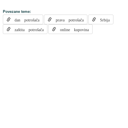
Povezane teme:
dan potrošača
prava potrošača
Srbija
zaštita potrošača
online kupovina