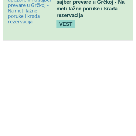
sajber prevare u Grčkoj - Na
meti lažne poruke i krađa
rezervacija
VEST