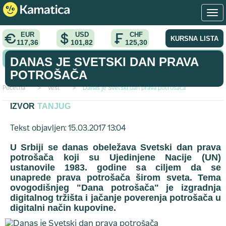
EUR
USD
CHF
KURSNA LISTA
117,36
101,82
125,30
KONVERTOR VALUTA
DANAS JE SVETSKI DAN PRAVA
POTROŠAČA
Početna
>
vest
>
Danas je Svetski dan prava potrošača
IZVOR
TANJUG
Tekst objavljen: 15.03.2017 13:04
U Srbiji se danas obeležava Svetski dan prava
potrošača koji su Ujedinjene Nacije (UN)
ustanovile 1983. godine sa ciljem da se
unaprede prava potrošača širom sveta. Tema
ovogodišnjeg "Dana potrošača" je izgradnja
digitalnog tržišta i jačanje poverenja potrošača u
digitalni način kupovine.