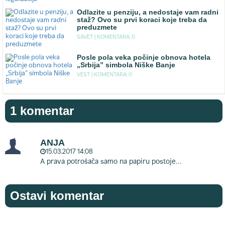
Odlazite u penziju, a nedostaje vam radni
staž? Ovo su prvi koraci koje treba da
preduzmete
SAVET |
KOMENTARA: 0
Posle pola veka počinje obnova hotela
„Srbija” simbola Niške Banje
VEST |
KOMENTARA: 0
1 komentar
ANJA
15.03.2017 14:08
A prava potrošača samo na papiru postoje...
Ostavi komentar