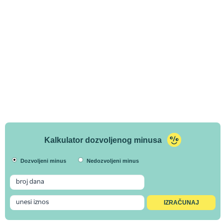
Kalkulator dozvoljenog minusa
Dozvoljeni minus
Nedozvoljeni minus