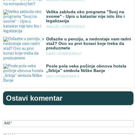
ANALIZA |
KOMENTARA: 0
Velika zabluda oko programa "Svoj na
svome" - Upis u katastar nije isto što i
legalizacija
ANALIZA |
KOMENTARA: 0
Odlazite u penziju, a nedostaje vam radni
staž? Ovo su prvi koraci koje treba da
preduzmete
SAVET |
KOMENTARA: 0
Posle pola veka počinje obnova hotela
„Srbija” simbola Niške Banje
VEST |
KOMENTARA: 0
Ostavi komentar