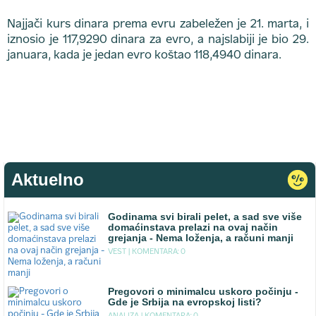
Najjači kurs dinara prema evru zabeležen je 21. marta, i
iznosio je 117,9290 dinara za evro, a najslabiji je bio 29.
januara, kada je jedan evro koštao 118,4940 dinara.
Aktuelno
Godinama svi birali pelet, a sad sve više
domaćinstava prelazi na ovaj način
grejanja - Nema loženja, a računi manji
VEST |
KOMENTARA: 0
Pregovori o minimalcu uskoro počinju -
Gde je Srbija na evropskoj listi?