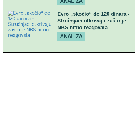
ANALIZA
Evro „skočio“ do 120 dinara -
Stručnjaci otkrivaju zašto je
NBS hitno reagovala
ANALIZA