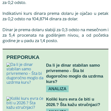
za 0,2 odsto.
Indikativni kurs dinara prema dolaru je ojačao u petak
za 0,2 odsto na 104,8714 dinara za dolar.
Dinar je prema dolaru slabiji za 0,3 odsto na mesečnom i
za 5,4 procenata na godišnjem nivou, a od početka
godine je u padu za 1,4 posto.
PREPORUKA
Da li je dinar stabilan samo
privremeno - Šta bi
dugoročno moglo da uzdrma
kurs?
ANALIZA
Koliki kurs evra će biti u
2026.? Šta kažu stručnjaci?