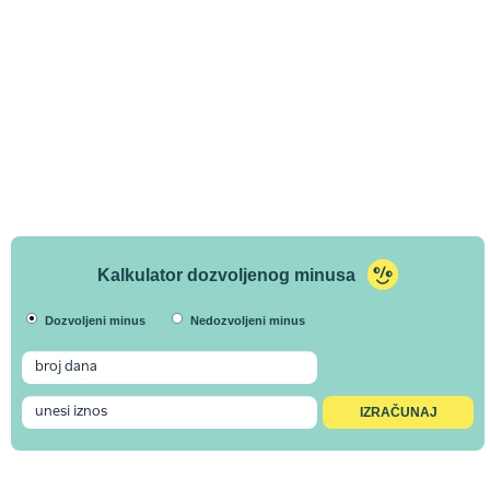
Kalkulator dozvoljenog minusa
Dozvoljeni minus
Nedozvoljeni minus