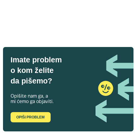
Imate problem
o kom želite
da pišemo?
Opišite nam ga, a
mi ćemo ga objaviti.
OPIŠI PROBLEM