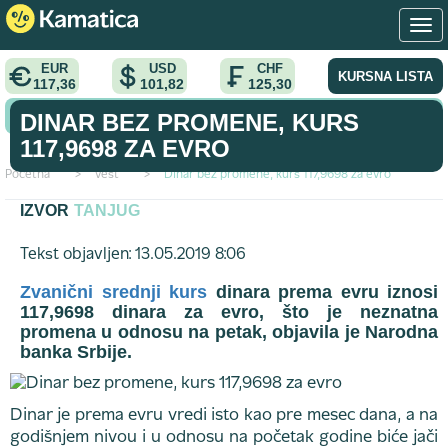
EUR
USD
CHF
KURSNA LISTA
117,36
101,82
125,30
KONVERTOR VALUTA
DINAR BEZ PROMENE, KURS
117,9698 ZA EVRO
Početna
>
vest
>
Dinar bez promene, kurs 117,9698 za evro
IZVOR
TANJUG
Tekst objavljen: 13.05.2019 8:06
Zvanični srednji kurs
dinara prema evru iznosi
117,9698 dinara za evro, što je neznatna
promena u odnosu na petak, objavila je Narodna
banka Srbije.
Dinar je prema evru vredi isto kao pre mesec dana, a na
godišnjem nivou i u odnosu na početak godine biće jači