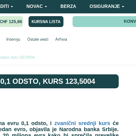
DITI
NOVAC
BERZA
OSIGURANJE
KONV
125,86
KURSNA LISTA
CHF
Intervju
Ostale vesti
Arhiva
 odsto, kurs 123,5004
0,1 ODSTO, KURS 123,5004
ma evru 0,1 odsto, i
zvanični srednji kurs
će
jedan evro, objavila je Narodna banka Srbije.
 20 miliona evra kako bi sprečila prevelike