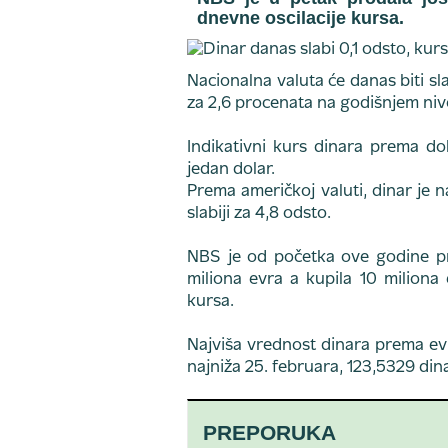
dnevne oscilacije kursa.
Nacionalna valuta će danas biti s
za 2,6 procenata na godišnjem niv
Indikativni kurs dinara prema do
jedan dolar.
Prema američkoj valuti, dinar je 
slabiji za 4,8 odsto.
NBS je od početka ove godine p
miliona evra a kupila 10 miliona 
kursa.
Najviša vrednost dinara prema evru
najniža 25. februara, 123,5329 din
PREPORUKA