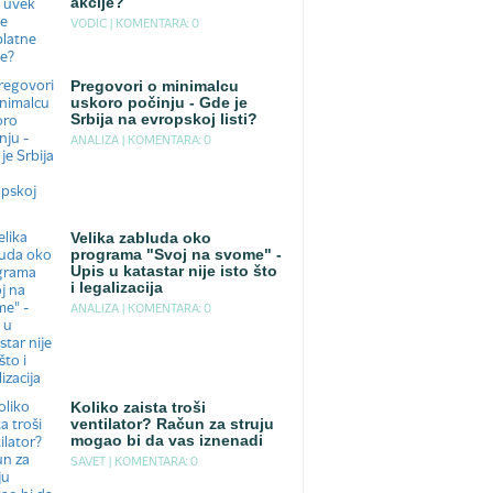
akcije?
VODIC |
KOMENTARA: 0
Pregovori o minimalcu
uskoro počinju - Gde je
Srbija na evropskoj listi?
ANALIZA |
KOMENTARA: 0
Velika zabluda oko
programa "Svoj na svome" -
Upis u katastar nije isto što
i legalizacija
ANALIZA |
KOMENTARA: 0
Koliko zaista troši
ventilator? Račun za struju
mogao bi da vas iznenadi
SAVET |
KOMENTARA: 0