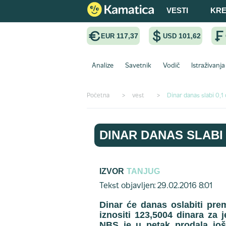
VESTI
KRE
117,37
101,62
EUR
USD
Analize
Savetnik
Vodič
Istraživanja
Početna
>
vest
>
Dinar danas slabi 0,1
DINAR DANAS SLABI 
IZVOR
TANJUG
Tekst objavljen: 29.02.2016 8:01
Dinar će danas oslabiti pre
iznositi 123,5004 dinara za 
NBS je u petak prodala još