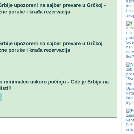
 Srbije upozoreni na sajber prevare u Grčkoj -
žne poruke i krađa rezervacija
 Srbije upozoreni na sajber prevare u Grčkoj -
žne poruke i krađa rezervacija
o minimalcu uskoro počinju - Gde je Srbija na
isti?