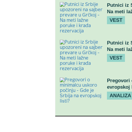
Putnici iz
Na meti la
VEST
Putnici iz
Na meti la
VEST
Pregovori 
evropskoj l
ANALIZA