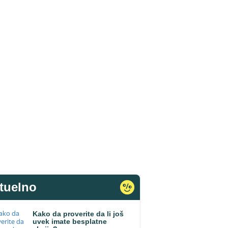
tuelno
Kako da proverite da li još
uvek imate besplatne