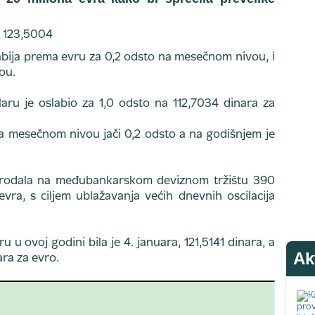
labija prema evru za 0,2 odsto na mesečnom nivou, i
ou.
laru je oslabio za 1,0 odsto na 112,7034 dinara za
na mesečnom nivou jači 0,2 odsto a na godišnjem je
rodala na međubankarskom deviznom tržištu 390
evra, s ciljem ublažavanja većih dnevnih oscilacija
 u ovoj godini bila je 4. januara, 121,5141 dinara, a
Ak
ara za evro.