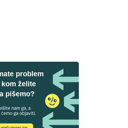
mate problem
 kom želite
a pišemo?
išite nam ga, a
 ćemo ga objaviti.