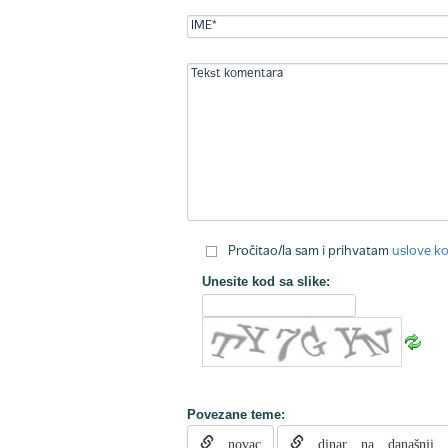
Pročitao/la sam i prihvatam
uslove ko
Unesite kod sa slike:
Povezane teme:
novac
dinar na današnji 