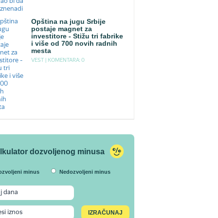
Opština na jugu Srbije
postaje magnet za
investitore - Stižu tri fabrike
i više od 700 novih radnih
mesta
VEST |
KOMENTARA: 0
lkulator dozvoljenog minusa
ozvoljeni minus
Nedozvoljeni minus