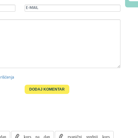
rišćenja
dan
kurs na dan
zvanični srednji kurs