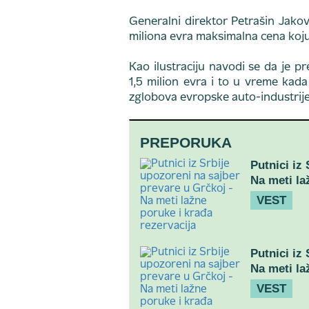
Generalni direktor Petrašin Jakovl
miliona evra maksimalna cena koju
Kao ilustraciju navodi se da je p
1,5 milion evra i to u vreme kad
zglobova evropske auto-industrije
PREPORUKA
Putnici iz
Na meti la
VEST
Putnici iz
Na meti la
VEST