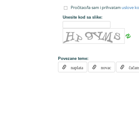
Pročitao/la sam i prihvatam
uslove ko
Unesite kod sa slike:
Povezane teme:
naplata
novac
čačan