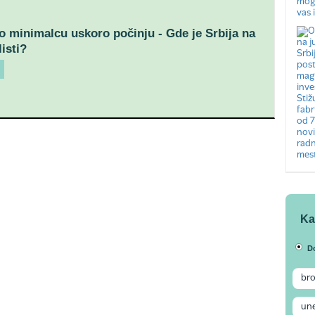
o minimalcu uskoro počinju - Gde je Srbija na
isti?
Ka
D