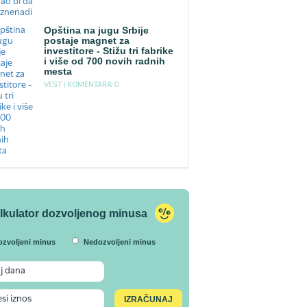
Opština na jugu Srbije
postaje magnet za
investitore - Stižu tri fabrike
i više od 700 novih radnih
mesta
VEST |
KOMENTARA: 0
lkulator dozvoljenog minusa
ozvoljeni minus
Nedozvoljeni minus