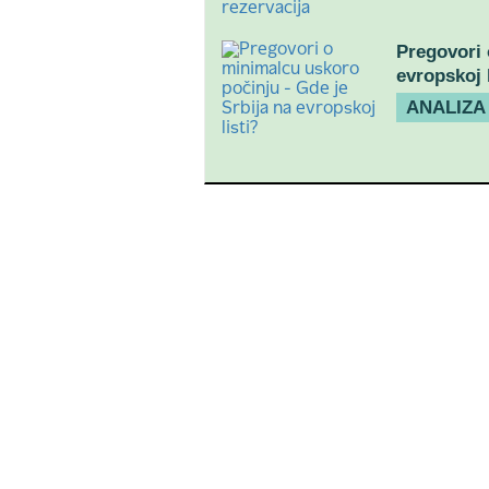
Pregovori 
evropskoj l
ANALIZA