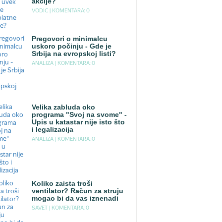
akcije?
VODIC |
KOMENTARA: 0
Pregovori o minimalcu
uskoro počinju - Gde je
Srbija na evropskoj listi?
ANALIZA |
KOMENTARA: 0
Velika zabluda oko
programa "Svoj na svome" -
Upis u katastar nije isto što
i legalizacija
ANALIZA |
KOMENTARA: 0
Koliko zaista troši
ventilator? Račun za struju
mogao bi da vas iznenadi
SAVET |
KOMENTARA: 0