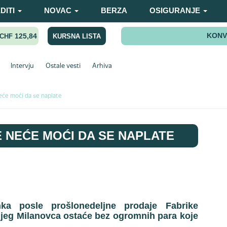
DITI
NOVAC
BERZA
OSIGURANJE
KONV
125,84
KURSNA LISTA
CHF
Intervju
Ostale vesti
Arhiva
će moći da se naplate
 NEĆE MOĆI DA SE NAPLATE
ka posle prošlonedeljne prodaje Fabrike
njeg Milanovca ostaće bez ogromnih para koje