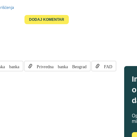
rišćenja
ska banka
Privredna banka Beograd
FAD
I
o
d
Op
mi