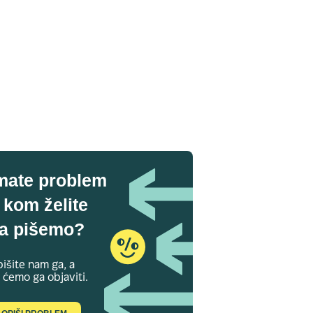
mate problem
 kom želite
a pišemo?
išite nam ga, a
 ćemo ga objaviti.