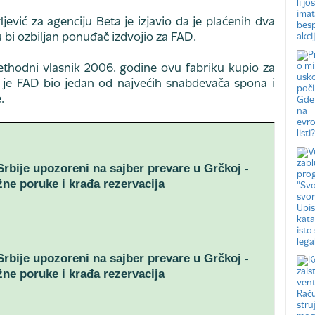
jević za agenciju Beta je izjavio da je plaćenih dva
 bi ozbiljan ponuđač izdvojio za FAD.
rethodni vlasnik 2006. godine ovu fabriku kupio za
a je FAD bio jedan od najvećih snabdevača spona i
.
 Srbije upozoreni na sajber prevare u Grčkoj -
žne poruke i krađa rezervacija
 Srbije upozoreni na sajber prevare u Grčkoj -
žne poruke i krađa rezervacija