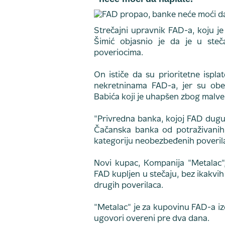
Strečajni upravnik FAD-a, koju je
Šimić objasnio je da je u steč
poveriocima.
On ističe da su prioritetne isp
nekretninama FAD-a, jer su obe
Babića koji je uhapšen zbog malver
"Privredna banka, kojoj FAD duguj
Čačanska banka od potraživanih
kategoriju neobezbeđenih poverila
Novi kupac, Kompanija "Metalac"
FAD kupljen u stečaju, bez ikakvih
drugih poverilaca.
"Metalac" je za kupovinu FAD-a iz
ugovori overeni pre dva dana.