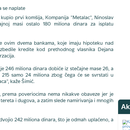
 kupio prvi komšija, Kompanija "Metalac", Ninoslav
ajnoj masi ostalo 180 miliona dinara za isplatu
late ovim dvema bankama, koje imaju hipoteku nad
zbedile kredite kod prethodnog vlasnika Dejana
zacija.
e 246 miliona dinara dobiće iz stečajne mase 26, a
 215 samo 24 miliona zbog čega će se svrstati u
ca", kaže Šimić.
, prema poveriocima nema nikakve obaveze jer je
 tereta i dugova, a zatim slede namirivanja i mnogih
Ak
dvojio 242 miliona dinara, što je odmah uplaćeno, a