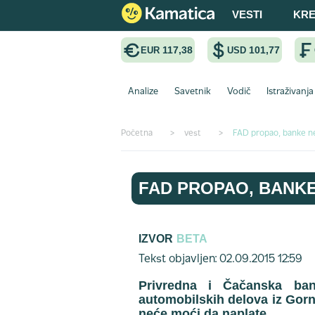
VESTI
KRE
117,38
101,77
EUR
USD
Analize
Savetnik
Vodič
Istraživanja
Početna
>
vest
>
FAD propao, banke ne
FAD PROPAO, BANKE
IZVOR
BETA
Tekst objavljen: 02.09.2015 12:59
Privredna i Čačanska ban
automobilskih delova iz Gor
neće moći da naplate.