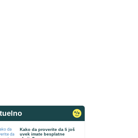
tuelno
Kako da proverite da li još
uvek imate besplatne