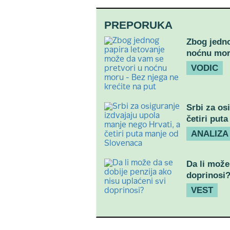
PREPORUKA
Zbog jedno
noćnu moru
VODIC
Srbi za os
četiri put
ANALIZA
Da li može
doprinosi
VEST