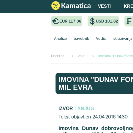
VESTI
KRE
117,36
101,82
EUR
USD
Analize
Savetnik
Vodič
Istraživanja
Početna
>
vest
>
Imovina "Dunav fonda
IMOVINA "DUNAV FO
MIL EVRA
IZVOR
TANJUG
Tekst objavljen: 24.04.2016 14:30
Imovina Dunav dobrovoljno