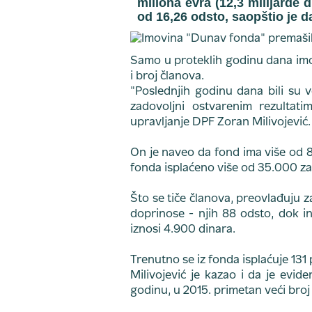
miliona evra (12,3 milijarde d
od 16,26 odsto, saopštio je 
Samo u proteklih godinu dana imovi
i broj članova.
"Poslednjih godinu dana bili su 
zadovoljni ostvarenim rezultati
upravljanje DPF Zoran Milivojević.
On je naveo da fond ima više od 8
fonda isplaćeno više od 35.000 zah
Što se tiče članova, preovlađuju z
doprinose - njih 88 odsto, dok i
iznosi 4.900 dinara.
Trenutno se iz fonda isplaćuje 131
Milivojević je kazao i da je evid
godinu, u 2015. primetan veći broj