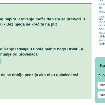
g papira letovanje može da vam se pretvori u
 - Bez njega ne krećite na put
iguranje izdvajaju upola manje nego Hrvati, a
a manje od Slovenaca
Ka
 da se dobije penzija ako nisu uplaćeni svi
D
?