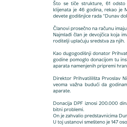
Što se tiče strukture, 61 odst
klijenata je 46 godina, rekao je
devete godišnjice rada "Dunav do
Članovi prosečno na računu imaju
Najmlađi član je devojčica koja i
roditelji uplaćuju sredstva za njih.
Kao dugogodišnji donator Prihvatil
godine pomoglo donacijom tu insti
aparata namenjenih pripremi hrane,
Direktor Prihvatililšta Prvoslav N
veoma važna budući da godinama
aparate.
Donacija DPF iznosi 200.000 dinar
bitni problemi.
On je zahvalio predstavnicima Dun
U toj ustanovi smešteno je 147 oso