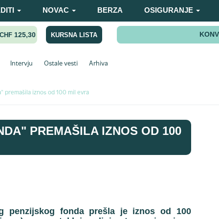
DITI
NOVAC
BERZA
OSIGURANJE
KONV
125,30
KURSNA LISTA
CHF
Intervju
Ostale vesti
Arhiva
" premašila iznos od 100 mil evra
NDA" PREMAŠILA IZNOS OD 100
g penzijskog fonda prešla je iznos od 100