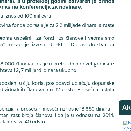
inara), a u protekloj godini ostvaren je prinos
danas na konferencija za novinare.
na fonda porasla je za 2,2 milijade dinara, a raste
veoma uspešni i za fond i za članove i veoma smo
ma", rekao je izvršni direktor Dunav društva za
3.000 članova i da je u prethodnih devet godina iz
teva i 2, 7 milijardi dinara ukupno.
aposleni u čiju korist poslodavci uplaćuju dopunske
ndividualnih članova ima 12 odsto. Prošečna uplata
Ak
 penzija, a prosečan mesečni iznos je 13.360 dinara.
entan rast broja članova i da je u odnosu na 2014.
 članova za 40 odsto.