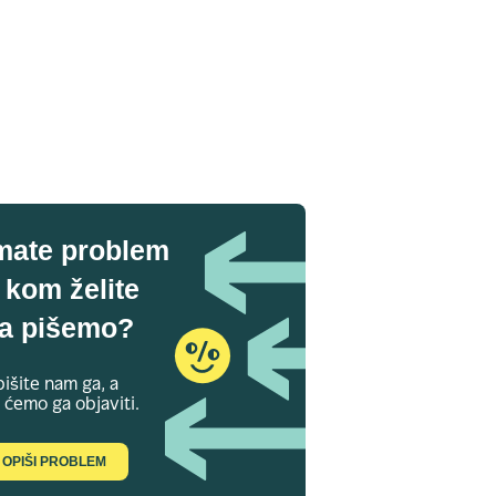
mate problem
 kom želite
a pišemo?
išite nam ga, a
 ćemo ga objaviti.
OPIŠI PROBLEM