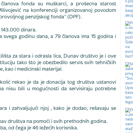
o članova fonda su muškarci, a prošecna starost
 Milivojević na konferenciji organizovanoj povodom
brovoljnog penzijskog fonda" (DPF).
 143.000 dinara.
ma svega godinu dana, a 79 članova ima 15 godina i
išta za stara i odrasla lica, Dunav društvo je i ove
tuciju tako što je obezbedilo servis svih tehničkih
 kao i medicinski materijal.
ikolić rekao je da je donacija tog društva ustanovi
 nisu bili u mogućnosti da servisiraju potrebne
a i zahvaljujući njoj , kako je dodao, rešavaju se
av društva na pomoći i svih prethodnih godina.
ba, od čega je 46 ležećih korisnika.