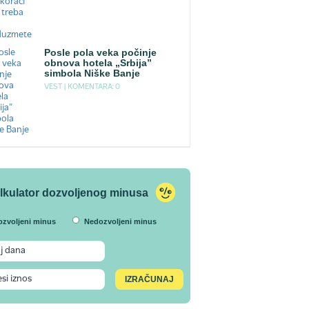
Posle pola veka počinje
obnova hotela „Srbija”
simbola Niške Banje
VEST |
KOMENTARA: 0
lkulator dozvoljenog minusa
ozvoljeni minus
Nedozvoljeni minus