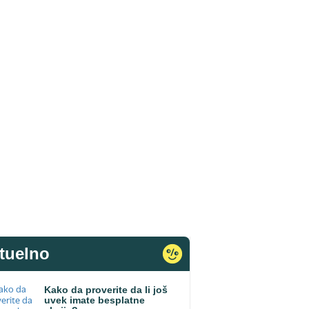
tuelno
Kako da proverite da li još
uvek imate besplatne