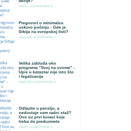
akcije?
VODIC |
KOMENTARA: 0
Pregovori o minimalcu
uskoro počinju - Gde je
Srbija na evropskoj listi?
ANALIZA |
KOMENTARA: 0
Velika zabluda oko
programa "Svoj na svome" -
Upis u katastar nije isto što
i legalizacija
ANALIZA |
KOMENTARA: 0
Odlazite u penziju, a
nedostaje vam radni staž?
Ovo su prvi koraci koje
treba da preduzmete
SAVET |
KOMENTARA: 0