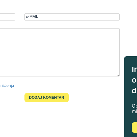
I
o
rišćenja
d
Op
mi