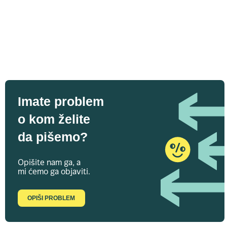
Imate problem
o kom želite
da pišemo?
Opišite nam ga, a
mi ćemo ga objaviti.
OPIŠI PROBLEM