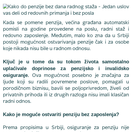
Kada se pomene penzija, većina građana automatski
pomisli na godine provedene na poslu, radni staž i
redovno zaposlenje. Međutim, malo ko zna da u Srbiji
postoji mogućnost ostvarivanja penzije čak i za osobe
koje nikada nisu bile u radnom odnosu.
Ključ je u tome da su tokom života samostalno
uplaćivale doprinose za penzijsko i invalidsko
osiguranje.
Ova mogućnost posebno je značajna za
ljude koji su radili povremene poslove, pomagali u
porodičnom biznisu, bavili se poljoprivredom, živeli od
privatnih prihoda ili iz drugih razloga nisu imali klasičan
radni odnos.
Kako je moguće ostvariti penziju bez zaposlenja?
Prema propisima u Srbiji, osiguranje za penziju nije