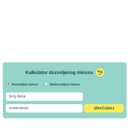
Kalkulator dozvoljenog minusa
Dozvoljeni minus
Nedozvoljeni minus