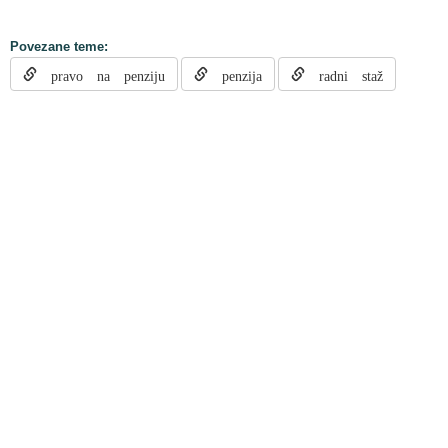
Povezane teme:
pravo na penziju
penzija
radni staž