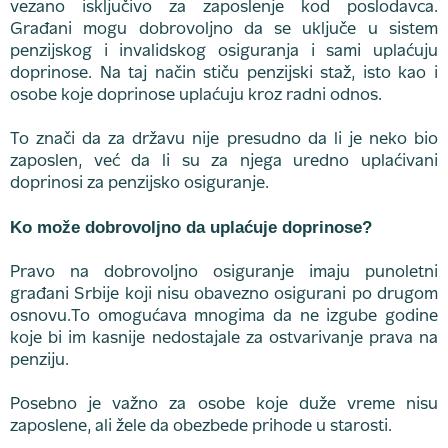
vezano isključivo za zaposlenje kod poslodavca.
Građani mogu dobrovoljno da se uključe u sistem
penzijskog i invalidskog osiguranja i sami uplaćuju
doprinose. Na taj način stiču penzijski staž, isto kao i
osobe koje doprinose uplaćuju kroz radni odnos.
To znači da za državu nije presudno da li je neko bio
zaposlen, već da li su za njega uredno uplaćivani
doprinosi za penzijsko osiguranje.
Ko može dobrovoljno da uplaćuje doprinose?
Pravo na dobrovoljno osiguranje imaju punoletni
građani Srbije koji nisu obavezno osigurani po drugom
osnovu.To omogućava mnogima da ne izgube godine
koje bi im kasnije nedostajale za ostvarivanje prava na
penziju.
Posebno je važno za osobe koje duže vreme nisu
zaposlene, ali žele da obezbede prihode u starosti.