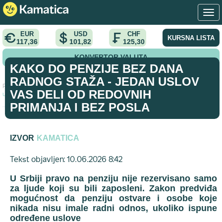
EUR
USD
CHF
KURSNA LISTA
117,36
101,82
125,30
KONVERTOR VALUTA
KAKO DO PENZIJE BEZ DANA
RADNOG STAŽA - JEDAN USLOV
Početna
>
vest
>
Kako do penzije bez dana radnog staža - Jedan
VAS DELI OD REDOVNIH
uslov vas deli od redovnih primanja i bez posla
PRIMANJA I BEZ POSLA
IZVOR
KAMATICA
Tekst objavljen: 10.06.2026 8:42
U Srbiji pravo na penziju nije rezervisano samo
za ljude koji su bili zaposleni. Zakon predviđa
mogućnost da penziju ostvare i osobe koje
nikada nisu imale radni odnos, ukoliko ispune
određene uslove