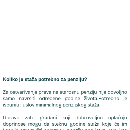
Koliko je staža potrebno za penziju?
Za ostvarivanje prava na starosnu penziju nije dovoljno
samo navršiti određene godine života.Potrebno je
ispuniti i uslov minimalnog penzijskog staža.
Upravo zato građani koji dobrovoljno uplaćuju
doprinose mogu da steknu godine staža koje će im