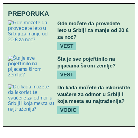
PREPORUKA
Gde možete da provedete
leto u Srbiji za manje od 20 €
za noć?
VEST
Šta je sve pojeftinilo na
pijacama širom zemlje?
VEST
Do kada možete da iskoristite
vaučere za odmor u Srbiji i
koja mesta su najtraženija?
VODIC