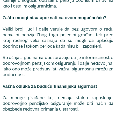
kasnije omogućiti odlazak u penziju pod istim uslovima
kao i ostalim osiguranicima.
Zašto mnogi nisu upoznati sa ovom mogućnošću?
Veliki broj ljudi i dalje veruje da bez ugovora o radu
nema ni penzije.Zbog toga pojedini građani tek pred
kraj radnog veka saznaju da su mogli da uplaćuju
doprinose i tokom perioda kada nisu bili zaposleni.
Stručnjaci godinama upozoravaju da je informisanost o
dobrovoljnom penzijskom osiguranju i dalje nedovoljna,
iako ono može predstavljati važnu sigurnosnu mrežu za
budućnost.
Važna odluka za buduću finansijsku sigurnost
Za mnoge građane koji nemaju stalno zaposlenje,
dobrovoljno penzijsko osiguranje može biti način da
obezbede redovna primanja u starosti.