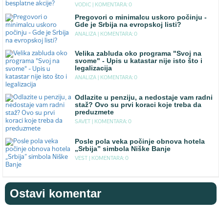
VODIC |
KOMENTARA: 0
Pregovori o minimalcu uskoro počinju -
Gde je Srbija na evropskoj listi?
ANALIZA |
KOMENTARA: 0
Velika zabluda oko programa "Svoj na
svome" - Upis u katastar nije isto što i
legalizacija
ANALIZA |
KOMENTARA: 0
Odlazite u penziju, a nedostaje vam radni
staž? Ovo su prvi koraci koje treba da
preduzmete
SAVET |
KOMENTARA: 0
Posle pola veka počinje obnova hotela
„Srbija” simbola Niške Banje
VEST |
KOMENTARA: 0
Ostavi komentar