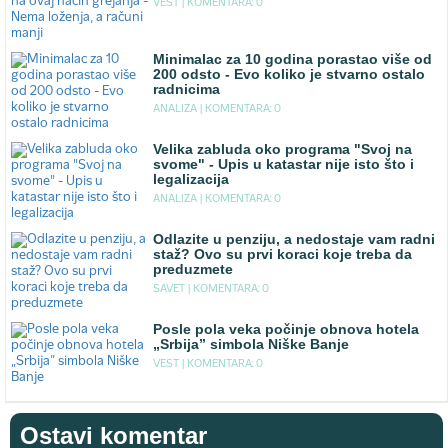
VEST |
KOMENTARA: 0
Minimalac za 10 godina porastao više od
200 odsto - Evo koliko je stvarno ostalo
radnicima
ANALIZA |
KOMENTARA: 0
Velika zabluda oko programa "Svoj na
svome" - Upis u katastar nije isto što i
legalizacija
ANALIZA |
KOMENTARA: 0
Odlazite u penziju, a nedostaje vam radni
staž? Ovo su prvi koraci koje treba da
preduzmete
SAVET |
KOMENTARA: 0
Posle pola veka počinje obnova hotela
„Srbija” simbola Niške Banje
VEST |
KOMENTARA: 0
Ostavi komentar