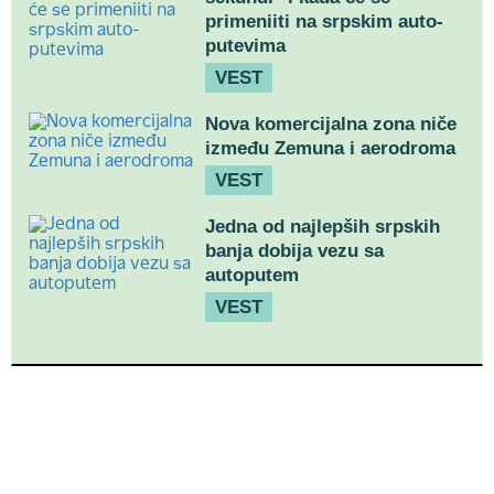
primeniiti na srpskim auto-
putevima
VEST
Nova komercijalna zona niče
između Zemuna i aerodroma
VEST
Jedna od najlepših srpskih
banja dobija vezu sa
autoputem
VEST