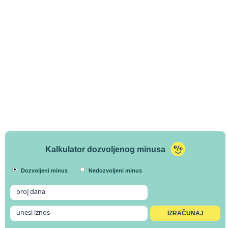
Kalkulator dozvoljenog minusa
Dozvoljeni minus
Nedozvoljeni minus