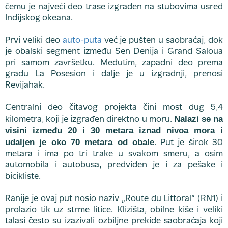
čemu je najveći deo trase izgrađen na stubovima usred
Indijskog okeana.
Prvi veliki deo
auto-puta
već je pušten u saobraćaj, dok
je obalski segment između Sen Denija i Grand Saloua
pri samom završetku. Međutim, zapadni deo prema
gradu La Posesion i dalje je u izgradnji, prenosi
Revijahak.
Centralni deo čitavog projekta čini most dug 5,4
Nalazi se na
kilometra, koji je izgrađen direktno u moru.
visini između 20 i 30 metara iznad nivoa mora i
udaljen je oko 70 metara od obale
. Put je širok 30
metara i ima po tri trake u svakom smeru, a osim
automobila i autobusa, predviđen je i za pešake i
bicikliste.
Ranije je ovaj put nosio naziv „Route du Littoral“ (RN1) i
prolazio tik uz strme litice. Klizišta, obilne kiše i veliki
talasi često su izazivali ozbiljne prekide saobraćaja koji