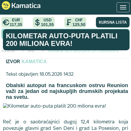
EUR
USD
CHF
KURSNA LISTA
117,35
101,55
125,50
KONVERTOR VALUTA
KILOMETAR AUTO-PUTA PLATILI
200 MILIONA EVRA!
Početna
>
vest
>
Kilometar auto-puta platili 200 miliona evra!
IZVOR
KAMATICA
Tekst objavljen: 18.05.2026 14:32
Obalski autoput na francuskom ostrvu Reunion
važi za jedan od najskupljih drumskih projekata
na svetu.
Reč je o saobraćajnici dugoj 12,4 kilometra koja
povezuje glavni grad Sen Deni i grad La Posesion, pri