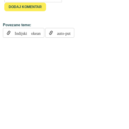
Povezane teme:
Indijski okean
auto-put