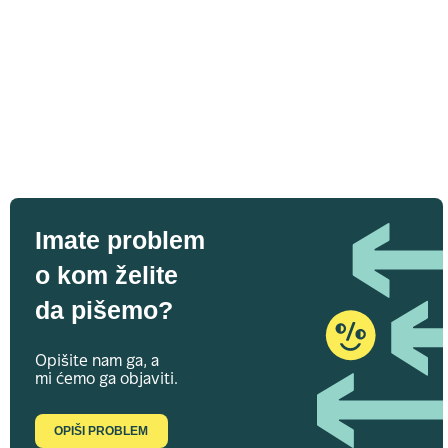
Imate problem
o kom želite
da pišemo?
Opišite nam ga, a
mi ćemo ga objaviti.
OPIŠI PROBLEM