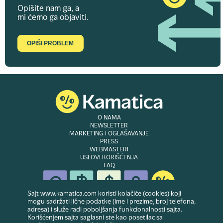
Opišite nam ga, a
mi ćemo ga objaviti.
OPIŠI PROBLEM
O NAMA
NEWSLETTER
MARKETING I OGLAŠAVANJE
PRESS
WEBMASTERI
USLOVI KORIŠĆENJA
FAQ
Sajt www.kamatica.com koristi kolačiće (cookies) koji
mogu sadržati lične podatke (ime i prezime, broj telefona,
adresa) i služe radi poboljšanja funkcionalnosti sajta.
© Copyright 2007-2026. Website developed & owned by
Dubes doo
. Sva prava
Korišćenjem sajta saglasni ste kao posetilac sa
zadržana