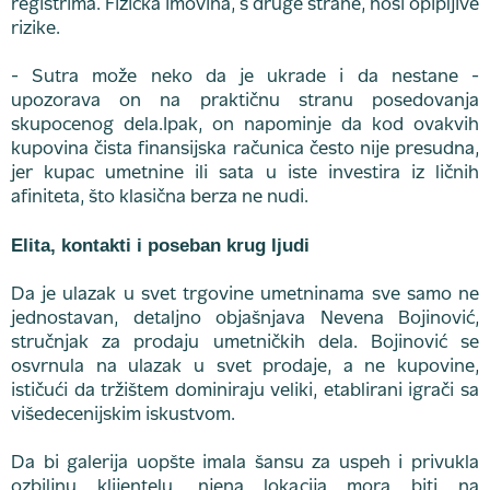
registrima. Fizička imovina, s druge strane, nosi opipljive
rizike.
- Sutra može neko da je ukrade i da nestane -
upozorava on na praktičnu stranu posedovanja
skupocenog dela.Ipak, on napominje da kod ovakvih
kupovina čista finansijska računica često nije presudna,
jer kupac umetnine ili sata u iste investira iz ličnih
afiniteta, što klasična berza ne nudi.
Elita, kontakti i poseban krug ljudi
Da je ulazak u svet trgovine umetninama sve samo ne
jednostavan, detaljno objašnjava Nevena Bojinović,
stručnjak za prodaju umetničkih dela. Bojinović se
osvrnula na ulazak u svet prodaje, a ne kupovine,
ističući da tržištem dominiraju veliki, etablirani igrači sa
višedecenijskim iskustvom.
Da bi galerija uopšte imala šansu za uspeh i privukla
ozbiljnu klijentelu, njena lokacija mora biti na