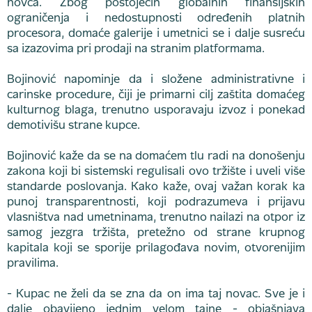
novca. Zbog postojećih globalnih finansijskih
ograničenja i nedostupnosti određenih platnih
procesora, domaće galerije i umetnici se i dalje susreću
sa izazovima pri prodaji na stranim platformama.
Bojinović napominje da i složene administrativne i
carinske procedure, čiji je primarni cilj zaštita domaćeg
kulturnog blaga, trenutno usporavaju izvoz i ponekad
demotivišu strane kupce.
Bojinović kaže da se na domaćem tlu radi na donošenju
zakona koji bi sistemski regulisali ovo tržište i uveli više
standarde poslovanja. Kako kaže, ovaj važan korak ka
punoj transparentnosti, koji podrazumeva i prijavu
vlasništva nad umetninama, trenutno nailazi na otpor iz
samog jezgra tržišta, pretežno od strane krupnog
kapitala koji se sporije prilagođava novim, otvorenijim
pravilima.
- Kupac ne želi da se zna da on ima taj novac. Sve je i
dalje obavijeno jednim velom tajne - objašnjava