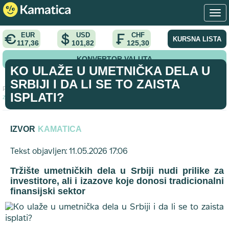
EUR
USD
CHF
KURSNA LISTA
117,36
101,82
125,30
KONVERTOR VALUTA
KO ULAŽE U UMETNIČKA DELA U
SRBIJI I DA LI SE TO ZAISTA
Početna
>
vest
>
Ko ulaže u umetnička dela u Srbiji i da li se to
ISPLATI?
zaista isplati?
IZVOR
KAMATICA
Tekst objavljen: 11.05.2026 17:06
Tržište umetničkih dela u Srbiji nudi prilike za
investitore, ali i izazove koje donosi tradicionalni
finansijski sektor