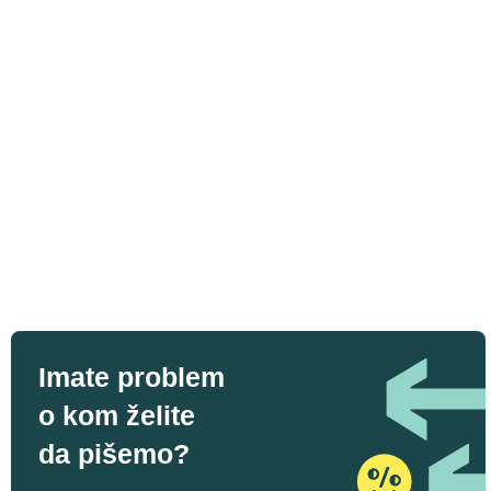
Imate problem
o kom želite
da pišemo?