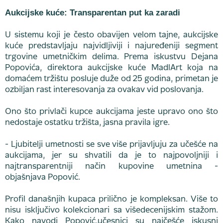
Aukcijske kuće: Transparentan put ka zaradi
U sistemu koji je često obavijen velom tajne, aukcijske
kuće predstavljaju najvidljiviji i najuređeniji segment
trgovine umetničkim delima. Prema iskustvu Dejana
Popovića, direktora aukcijske kuće MadlArt koja na
domaćem tržištu posluje duže od 25 godina, primetan je
ozbiljan rast interesovanja za ovakav vid poslovanja.
Ono što privlači kupce aukcijama jeste upravo ono što
nedostaje ostatku tržišta, jasna pravila igre.
- Ljubitelji umetnosti se sve više prijavljuju za učešće na
aukcijama, jer su shvatili da je to najpovoljniji i
najtransparentniji način kupovine umetnina -
objašnjava Popović.
Profil današnjih kupaca prilično je kompleksan. Više to
nisu isključivo kolekcionari sa višedecenijskim stažom.
Kako navodi Popović,učesnici su najčešće iskusni