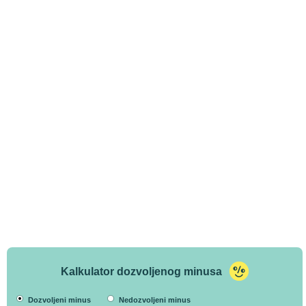
Kalkulator dozvoljenog minusa
Dozvoljeni minus
Nedozvoljeni minus