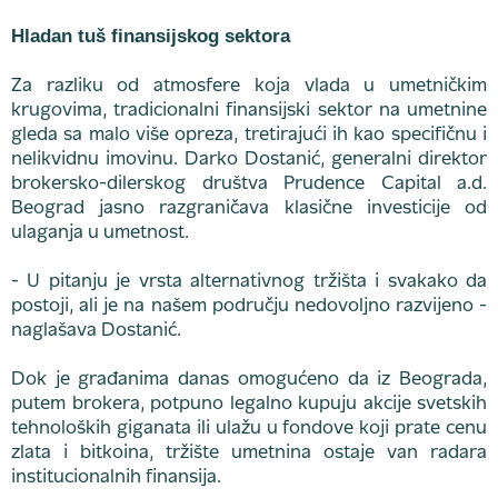
Hladan tuš finansijskog sektora
Za razliku od atmosfere koja vlada u umetničkim
krugovima, tradicionalni finansijski sektor na umetnine
gleda sa malo više opreza, tretirajući ih kao specifičnu i
nelikvidnu imovinu. Darko Dostanić, generalni direktor
brokersko-dilerskog društva Prudence Capital a.d.
Beograd jasno razgraničava klasične investicije od
ulaganja u umetnost.
- U pitanju je vrsta alternativnog tržišta i svakako da
postoji, ali je na našem području nedovoljno razvijeno -
naglašava Dostanić.
Dok je građanima danas omogućeno da iz Beograda,
putem brokera, potpuno legalno kupuju akcije svetskih
tehnoloških giganata ili ulažu u fondove koji prate cenu
zlata i bitkoina, tržište umetnina ostaje van radara
institucionalnih finansija.