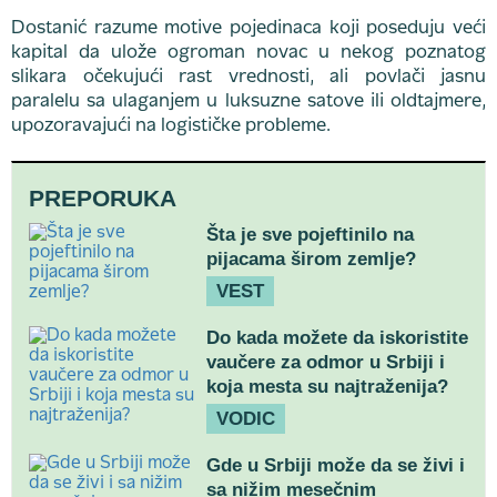
Dostanić razume motive pojedinaca koji poseduju veći
kapital da ulože ogroman novac u nekog poznatog
slikara očekujući rast vrednosti, ali povlači jasnu
paralelu sa ulaganjem u luksuzne satove ili oldtajmere,
upozoravajući na logističke probleme.
PREPORUKA
Šta je sve pojeftinilo na
pijacama širom zemlje?
VEST
Do kada možete da iskoristite
vaučere za odmor u Srbiji i
koja mesta su najtraženija?
VODIC
Gde u Srbiji može da se živi i
sa nižim mesečnim