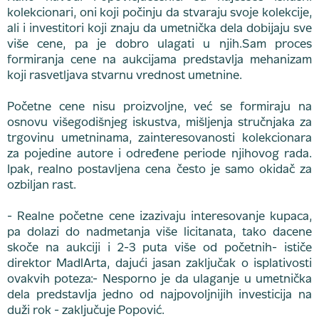
kolekcionari, oni koji počinju da stvaraju svoje kolekcije,
ali i investitori koji znaju da umetnička dela dobijaju sve
više cene, pa je dobro ulagati u njih.Sam proces
formiranja cene na aukcijama predstavlja mehanizam
koji rasvetljava stvarnu vrednost umetnine.
Početne cene nisu proizvoljne, već se formiraju na
osnovu višegodišnjeg iskustva, mišljenja stručnjaka za
trgovinu umetninama, zainteresovanosti kolekcionara
za pojedine autore i određene periode njihovog rada.
Ipak, realno postavljena cena često je samo okidač za
ozbiljan rast.
- Realne početne cene izazivaju interesovanje kupaca,
pa dolazi do nadmetanja više licitanata, tako dacene
skoče na aukciji i 2-3 puta više od početnih- ističe
direktor MadlArta, dajući jasan zaključak o isplativosti
ovakvih poteza:- Nesporno je da ulaganje u umetnička
dela predstavlja jedno od najpovoljnijih investicija na
duži rok - zaključuje Popović.