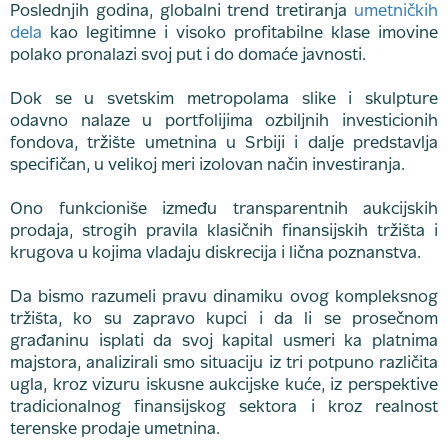
Poslednjih godina, globalni trend tretiranja
umetničkih
dela
kao legitimne i visoko profitabilne klase imovine
polako pronalazi svoj put i do domaće javnosti.
Dok se u svetskim metropolama slike i skulpture
odavno nalaze u portfolijima ozbiljnih investicionih
fondova, tržište umetnina u Srbiji i dalje predstavlja
specifičan, u velikoj meri izolovan način investiranja.
Ono funkcioniše između transparentnih aukcijskih
prodaja, strogih pravila klasičnih finansijskih tržišta i
krugova u kojima vladaju diskrecija i lična poznanstva.
Da bismo razumeli pravu dinamiku ovog kompleksnog
tržišta, ko su zapravo kupci i da li se prosečnom
građaninu isplati da svoj kapital usmeri ka platnima
majstora, analizirali smo situaciju iz tri potpuno različita
ugla, kroz vizuru iskusne aukcijske kuće, iz perspektive
tradicionalnog finansijskog sektora i kroz realnost
terenske prodaje umetnina.