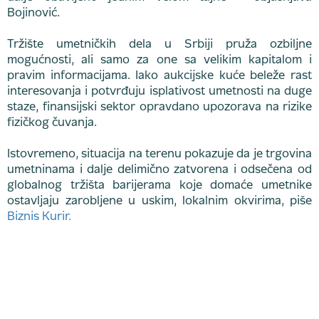
Bojinović.
Tržište umetničkih dela u Srbiji pruža ozbiljne
mogućnosti, ali samo za one sa velikim kapitalom i
pravim informacijama. Iako aukcijske kuće beleže rast
interesovanja i potvrđuju isplativost umetnosti na duge
staze, finansijski sektor opravdano upozorava na rizike
fizičkog čuvanja.
Istovremeno, situacija na terenu pokazuje da je trgovina
umetninama i dalje delimično zatvorena i odsečena od
globalnog tržišta barijerama koje domaće umetnike
ostavljaju zarobljene u uskim, lokalnim okvirima, piše
Biznis Kurir.