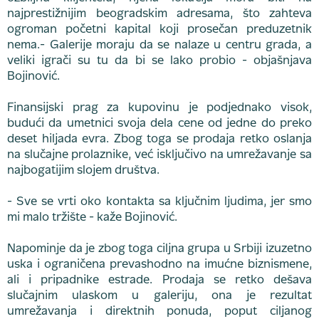
najprestižnijim beogradskim adresama, što zahteva
ogroman početni kapital koji prosečan preduzetnik
nema.- Galerije moraju da se nalaze u centru grada, a
veliki igrači su tu da bi se lako probio - objašnjava
Bojinović.
Finansijski prag za kupovinu je podjednako visok,
budući da umetnici svoja dela cene od jedne do preko
deset hiljada evra. Zbog toga se prodaja retko oslanja
na slučajne prolaznike, već isključivo na umrežavanje sa
najbogatijim slojem društva.
- Sve se vrti oko kontakta sa ključnim ljudima, jer smo
mi malo tržište - kaže Bojinović.
Napominje da je zbog toga ciljna grupa u Srbiji izuzetno
uska i ograničena prevashodno na imućne biznismene,
ali i pripadnike estrade. Prodaja se retko dešava
slučajnim ulaskom u galeriju, ona je rezultat
umrežavanja i direktnih ponuda, poput ciljanog