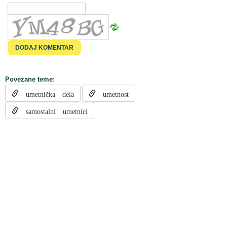
Povezane teme:
umetnička dela
umetnost
samostalni umetnici