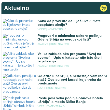
Aktuelno
Kako da proverite da li još uvek imate
besplatne akcije?
VODIC |
KOMENTARA: 0
Pregovori o minimalcu uskoro počinju -
Gde je Srbija na evropskoj listi?
ANALIZA |
KOMENTARA: 0
Velika zabluda oko programa "Svoj na
svome" - Upis u katastar nije isto što i
legalizacija
ANALIZA |
KOMENTARA: 0
Odlazite u penziju, a nedostaje vam radni
staž? Ovo su prvi koraci koje treba da
preduzmete
SAVET |
KOMENTARA: 0
Posle pola veka počinje obnova hotela
„Srbija” simbola Niške Banje
VEST |
KOMENTARA: 0