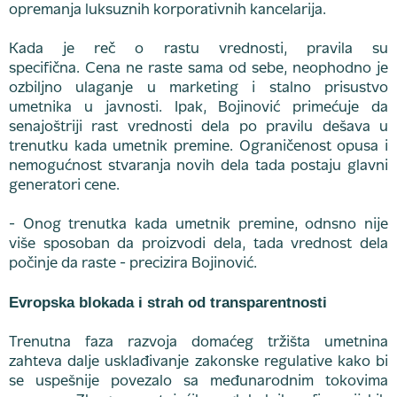
opremanja luksuznih korporativnih kancelarija.
Kada je reč o rastu vrednosti, pravila su
specifična. Cena ne raste sama od sebe, neophodno je
ozbiljno ulaganje u marketing i stalno prisustvo
umetnika u javnosti. Ipak, Bojinović primećuje da
senajoštriji rast vrednosti dela po pravilu dešava u
trenutku kada umetnik premine. Ograničenost opusa i
nemogućnost stvaranja novih dela tada postaju glavni
generatori cene.
- Onog trenutka kada umetnik premine, odnsno nije
više sposoban da proizvodi dela, tada vrednost dela
počinje da raste - precizira Bojinović.
Evropska blokada i strah od transparentnosti
Trenutna faza razvoja domaćeg tržišta umetnina
zahteva dalje usklađivanje zakonske regulative kako bi
se uspešnije povezalo sa međunarodnim tokovima