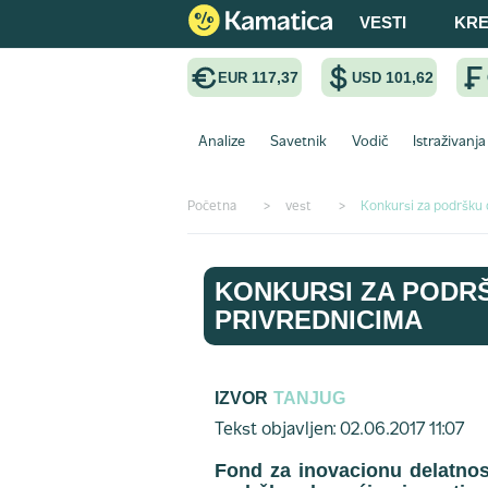
VESTI
KRE
117,37
101,62
EUR
USD
Analize
Savetnik
Vodič
Istraživanja
Početna
>
vest
>
Konkursi za podršku 
KONKURSI ZA PODR
PRIVREDNICIMA
IZVOR
TANJUG
Tekst objavljen: 02.06.2017 11:07
Fond za inovacionu delatno