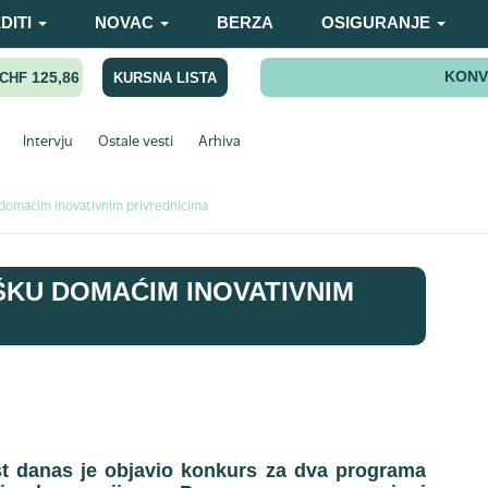
DITI
NOVAC
BERZA
OSIGURANJE
KONV
125,86
KURSNA LISTA
CHF
Intervju
Ostale vesti
Arhiva
domaćim inovativnim privrednicima
ŠKU DOMAĆIM INOVATIVNIM
st danas je objavio konkurs za dva programa