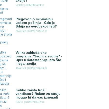
akcije?
VODIC |
KOMENTARA: 0
Pregovori o minimalcu
uskoro počinju - Gde je
Srbija na evropskoj listi?
ANALIZA |
KOMENTARA: 0
Velika zabluda oko
programa "Svoj na svome" -
Upis u katastar nije isto što
i legalizacija
ANALIZA |
KOMENTARA: 0
Koliko zaista troši
ventilator? Račun za struju
mogao bi da vas iznenadi
SAVET |
KOMENTARA: 0