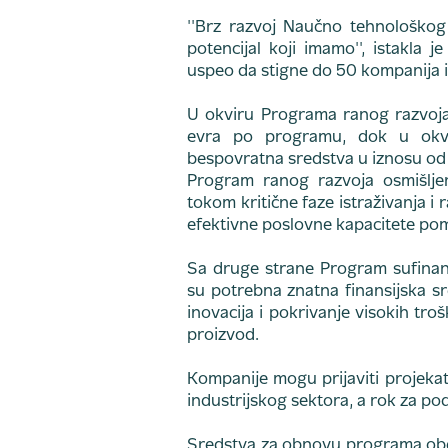
''Brz razvoj Naučno tehnološkog
potencijal koji imamo'', istakla
uspeo da stigne do 50 kompanija i 
U okviru Programa ranog razvoj
evra po programu, dok u okvir
bespovratna sredstva u iznosu od
Program ranog razvoja osmišlj
tokom kritične faze istraživanja i
efektivne poslovne kapacitete pomoć
Sa druge strane Program sufinan
su potrebna znatna finansijska sr
inovacija i pokrivanje visokih tro
proizvod.
Kompanije mogu prijaviti projekat i
industrijskog sektora, a rok za po
Sredstva za obnovu programa obez