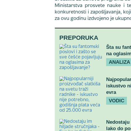
Ministarstva prosvete nauke i t
konkuretnosti i zapošljavanja, ko
za ovu godinu izdvojeno je ukupno
PREPORUKA
Šta su fan
na oglasim
ANALIZA
Najpopular
iskustvo n
evra
VODIC
Nedostaju 
lako do po