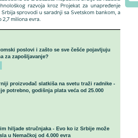
ehnološkog razvoja kroz Projekat za unapređenje
ji Srbija sprovodi u saradnji sa Svetskom bankom, a
 2,7 miliona evra.
tomski poslovi i zašto se sve češće pojavljuju
a za zapošljavanje?
niji proizvođač slatkiša na svetu traži radnike -
ije potrebno, godišnja plata veća od 25.000
im hiljade stručnjaka - Evo ko iz Srbije može
sla u Nemačkoj od 4.000 evra