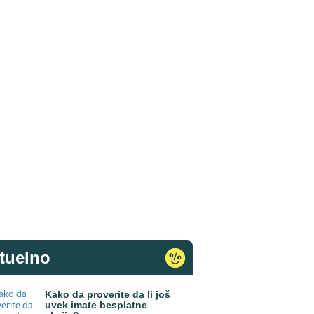
tuelno
Kako da proverite da li još
uvek imate besplatne