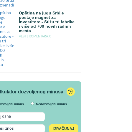
Opština na jugu Srbije
postaje magnet za
investitore - Stižu tri fabrike
i više od 700 novih radnih
mesta
VEST |
KOMENTARA: 0
lkulator dozvoljenog minusa
ozvoljeni minus
Nedozvoljeni minus