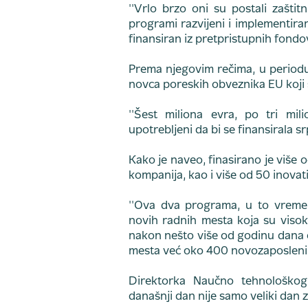
''Vrlo brzo oni su postali zašti
programi razvijeni i implementiran
finansiran iz pretpristupnih fondo
Prema njegovim rečima, u periodu 
novca poreskih obveznika EU koji s
''Šest miliona evra, po tri mi
upotrebljeni da bi se finansirala s
Kako je naveo, finasirano je više 
kompanija, kao i više od 50 inovat
''Ova dva programa, u to vreme
novih radnih mesta koja su visok
nakon nešto više od godinu dana o
mesta već oko 400 novozaposlenih 
Direktorka Naučno tehnološkog
današnji dan nije samo veliki dan z