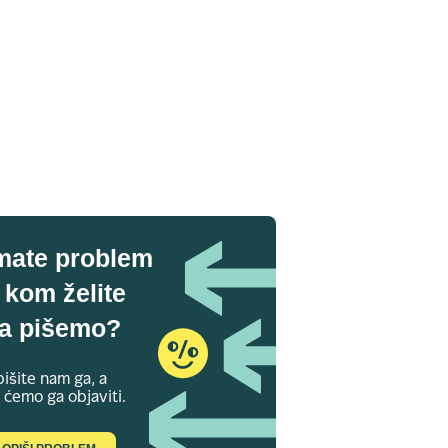
mate problem
 kom želite
a pišemo?
išite nam ga, a
 ćemo ga objaviti.