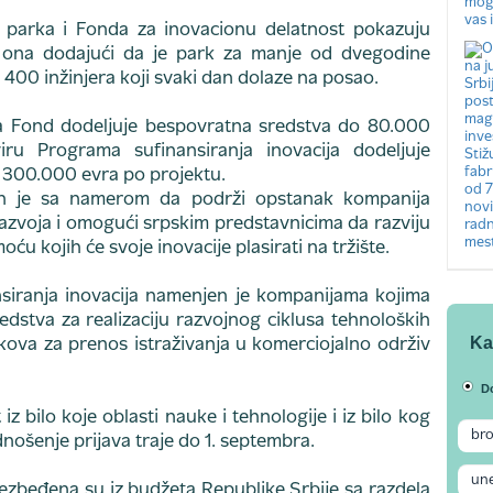
 parka i Fonda za inovacionu delatnost pokazuju
 je ona dodajući da je park za manje od dvegodine
400 inžinjera koji svaki dan dolaze na posao.
a Fond dodeljuje bespovratna sredstva do 80.000
u Programa sufinansiranja inovacija dodeljuje
 300.000 evra po projektu.
en je sa namerom da podrži opstanak kompanija
 razvoja i omogući srpskim predstavnicima da razviju
u kojih će svoje inovacije plasirati na tržište.
siranja inovacija namenjen je kompanijama kojima
edstva za realizaciju razvojnog ciklusa tehnoloških
Ka
škova za prenos istraživanja u komerciojalno održiv
D
z bilo koje oblasti nauke i tehnologije i iz bilo kog
dnošenje prijava traje do 1. septembra.
beđena su iz budžeta Republike Srbije sa razdela