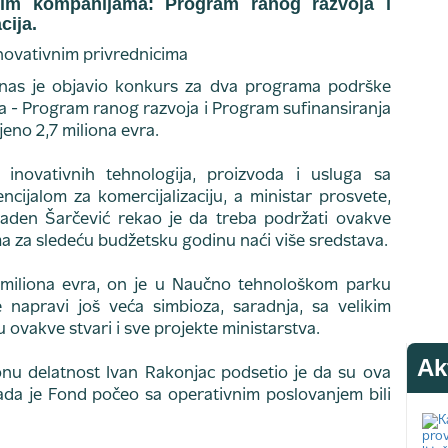
im kompanijama: Program ranog razvoja i
cija.
anas je objavio konkurs za dva programa podrške
- Program ranog razvoja i Program sufinansiranja
ojeno 2,7 miliona evra.
inovativnih tehnologija, proizvoda i usluga sa
cijalom za komercijalizaciju, a ministar prosvete,
aden Šarčević rekao je da treba podržati ovakve
ima za sledeću budžetsku godinu naći više sredstava.
 miliona evra, on je u Naučno tehnološkom parku
 napravi još veća simbioza, saradnja, sa velikim
vakve stvari i sve projekte ministarstva.
Ak
onu delatnost Ivan Rakonjac podsetio je da su ova
da je Fond počeo sa operativnim poslovanjem bili