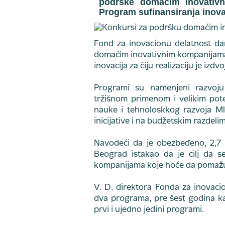
podrške domaćim inovativn
Program sufinansiranja inova
Fond za inovacionu delatnost d
domaćim inovativnim kompanijama 
inovacija za čiju realizaciju je izdv
Programi su namenjeni razvoju 
tržišnom primenom i velikim poten
nauke i tehnoloskkog razvoja Ml
inicijative i na budžetskim razdel
Navodeći da je obezbeđeno, 2,7
Beograd istakao da je cilj da se
kompanijama koje hoće da pomažu o
V. D. direktora Fonda za inovaci
dva programa, pre šest godina ka
prvi i ujedno jedini programi.