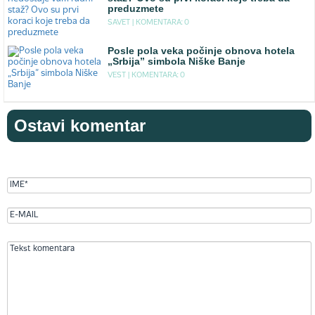
preduzmete
SAVET |
KOMENTARA: 0
Posle pola veka počinje obnova hotela
„Srbija” simbola Niške Banje
VEST |
KOMENTARA: 0
Ostavi komentar