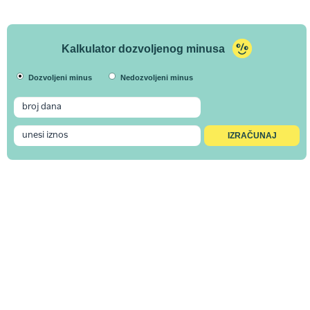
Kalkulator dozvoljenog minusa
Dozvoljeni minus
Nedozvoljeni minus