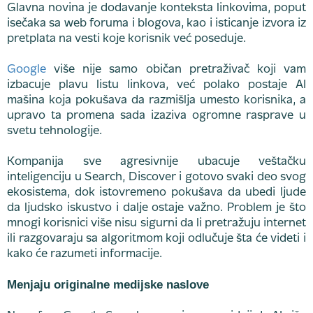
Glavna novina je dodavanje konteksta linkovima, poput
isečaka sa web foruma i blogova, kao i isticanje izvora iz
pretplata na vesti koje korisnik već poseduje.
Google
više nije samo običan pretraživač koji vam
izbacuje plavu listu linkova, već polako postaje AI
mašina koja pokušava da razmišlja umesto korisnika, a
upravo ta promena sada izaziva ogromne rasprave u
svetu tehnologije.
Kompanija sve agresivnije ubacuje veštačku
inteligenciju u Search, Discover i gotovo svaki deo svog
ekosistema, dok istovremeno pokušava da ubedi ljude
da ljudsko iskustvo i dalje ostaje važno. Problem je što
mnogi korisnici više nisu sigurni da li pretražuju internet
ili razgovaraju sa algoritmom koji odlučuje šta će videti i
kako će razumeti informacije.
Menjaju originalne medijske naslove