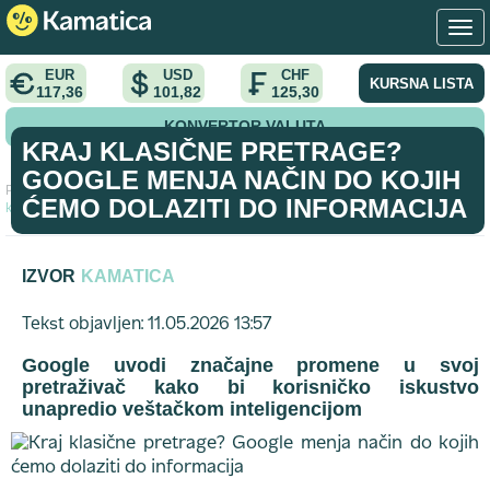
EUR
USD
CHF
KURSNA LISTA
117,36
101,82
125,30
KONVERTOR VALUTA
KRAJ KLASIČNE PRETRAGE?
GOOGLE MENJA NAČIN DO KOJIH
Početna
>
vest
>
Kraj klasične pretrage? Google menja način do
ĆEMO DOLAZITI DO INFORMACIJA
kojih ćemo dolaziti do informacija
IZVOR
KAMATICA
Tekst objavljen: 11.05.2026 13:57
Google uvodi značajne promene u svoj
pretraživač kako bi korisničko iskustvo
unapredio veštačkom inteligencijom