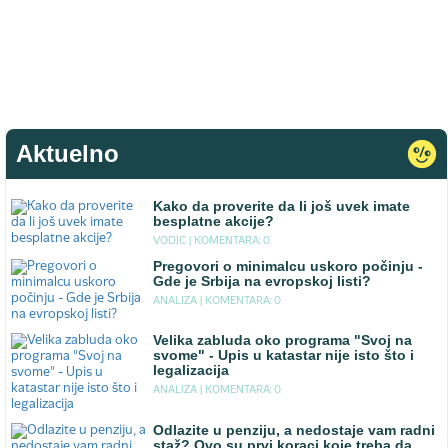
Aktuelno
Kako da proverite da li još uvek imate
besplatne akcije?
VODIC |
KOMENTARA: 0
Pregovori o minimalcu uskoro počinju -
Gde je Srbija na evropskoj listi?
ANALIZA |
KOMENTARA: 0
Velika zabluda oko programa "Svoj na
svome" - Upis u katastar nije isto što i
legalizacija
ANALIZA |
KOMENTARA: 0
Odlazite u penziju, a nedostaje vam radni
staž? Ovo su prvi koraci koje treba da