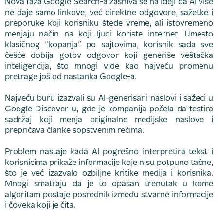
Nova faza Google Search-a zasniva se na ideji da AI više
ne daje samo linkove, već direktne odgovore, sažetke i
preporuke koji korisniku štede vreme, ali istovremeno
menjaju način na koji ljudi koriste internet. Umesto
klasičnog “kopanja” po sajtovima, korisnik sada sve
češće dobija gotov odgovor koji generiše veštačka
inteligencija, što mnogi vide kao najveću promenu
pretrage još od nastanka Google-a.
Najveću buru izazvali su AI-generisani naslovi i sažeci u
Google Discover-u, gde je kompanija počela da testira
sadržaj koji menja originalne medijske naslove i
prepričava članke sopstvenim rečima.
Problem nastaje kada AI pogrešno interpretira tekst i
korisnicima prikaže informacije koje nisu potpuno tačne,
što je već izazvalo ozbiljne kritike medija i korisnika.
Mnogi smatraju da je to opasan trenutak u kome
algoritam postaje posrednik između stvarne informacije
i čoveka koji je čita.