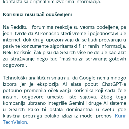
kontakta sa originalnim izvorima informacija.
Korisnici nisu baš oduševljeni
Na Redditu i forumima reakcije su veoma podeljene, pa
jedni tvrde da AI konačno štedi vreme i pojednostavljuje
internet, dok drugi upozoravaju da se ljudi pretvaraju u
pasivne konzumente algoritamski filtriranih informacija.
Neki korisnici čak pišu da Search više ne deluje kao alat
za istraživanje nego kao “mašina za serviranje gotovih
odgovora”.
Tehnološki analitičari smatraju da Google nema mnogo
izbora jer je eksplozija AI alata poput ChatGPT-a
potpuno promenila očekivanja korisnika koji sada žele
instant odgovore umesto liste sajtova. Zbog toga
kompanija ubrzano integriše Gemini i druge AI sisteme
u Search kako bi ostala dominantna u svetu gde
klasična pretraga polako izlazi iz mode, prenosi
Kurir
TechVision.