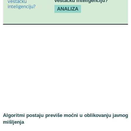
veštačku inteligenciju?
ANALIZA
Algoritmi postaju previše moćni u oblikovanju javnog
mišljenja