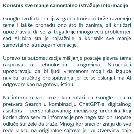
Korisnik sve manje samostalno istražuje informacije
Google tvrdi da je cilj svega da korisnici brže razumeju
teme i lakše pronađu ono što ih zanima, ali kritičari
upozoravaju da se iza toga krije mnogo veći problem jer
sad AI bira šta je najvažnije, a korisnik sve manje
samostalno istražuje informacije.
Upravo ta automatizacija mišljenja postaje glavna tema
rasprava u tehnološkim krugovima. Stručnjaci
upozoravaju da bi ljudi vremenom mogli da izgube
naviku kritičkog preispitivanja jer će se oslanjati na AI
odgovore kao na gotovu istinu.
Na internetu već kruže komentari da Google polako
pretvara Search u kombinaciju ChatGPT-a, digitalnog
asistenta i personalizovanog medijskog urednika koji
korisnicima servira informacije pre nego što oni uopšte
odluče šta žele da traže. Mnogi korisnici priznaju da sve
ređe klikću na originalne sajtove jer AI Overview daje