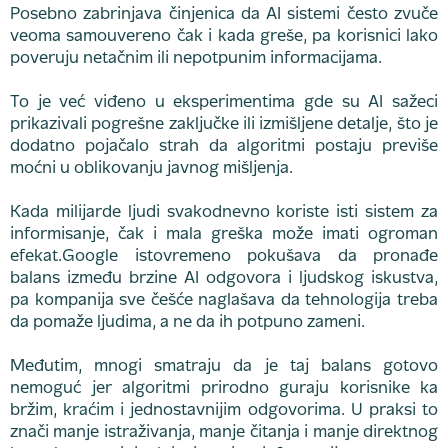
Posebno zabrinjava činjenica da AI sistemi često zvuče
veoma samouvereno čak i kada greše, pa korisnici lako
poveruju netačnim ili nepotpunim informacijama.
To je već viđeno u eksperimentima gde su AI sažeci
prikazivali pogrešne zaključke ili izmišljene detalje, što je
dodatno pojačalo strah da algoritmi postaju previše
moćni u oblikovanju javnog mišljenja.
Kada milijarde ljudi svakodnevno koriste isti sistem za
informisanje, čak i mala greška može imati ogroman
efekat.Google istovremeno pokušava da pronađe
balans između brzine AI odgovora i ljudskog iskustva,
pa kompanija sve češće naglašava da tehnologija treba
da pomaže ljudima, a ne da ih potpuno zameni.
Međutim, mnogi smatraju da je taj balans gotovo
nemoguć jer algoritmi prirodno guraju korisnike ka
bržim, kraćim i jednostavnijim odgovorima. U praksi to
znači manje istraživanja, manje čitanja i manje direktnog