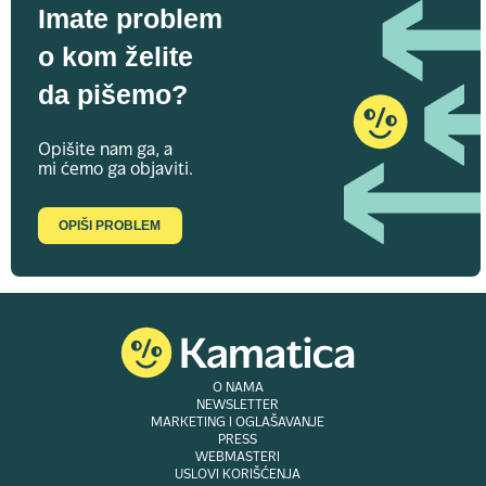
Imate problem
o kom želite
da pišemo?
Opišite nam ga, a
mi ćemo ga objaviti.
OPIŠI PROBLEM
O NAMA
NEWSLETTER
MARKETING I OGLAŠAVANJE
PRESS
WEBMASTERI
USLOVI KORIŠĆENJA