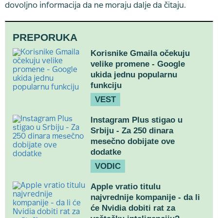
dovoljno informacija da ne moraju dalje da čitaju.
PREPORUKA
Korisnike Gmaila očekuju
velike promene - Google
ukida jednu popularnu
funkciju
VEST
Instagram Plus stigao u
Srbiju - Za 250 dinara
mesečno dobijate ove
dodatke
VODIC
Apple vratio titulu
najvrednije kompanije - da li
će Nvidia dobiti rat za