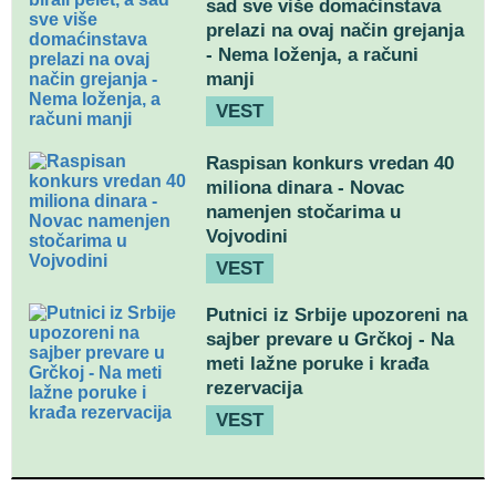
sad sve više domaćinstava
prelazi na ovaj način grejanja
- Nema loženja, a računi
manji
VEST
Raspisan konkurs vredan 40
miliona dinara - Novac
namenjen stočarima u
Vojvodini
VEST
Putnici iz Srbije upozoreni na
sajber prevare u Grčkoj - Na
meti lažne poruke i krađa
rezervacija
VEST