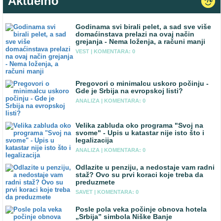
Aktuelno
Godinama svi birali pelet, a sad sve više
domaćinstava prelazi na ovaj način
grejanja - Nema loženja, a računi manji
VEST |
KOMENTARA: 0
Pregovori o minimalcu uskoro počinju -
Gde je Srbija na evropskoj listi?
ANALIZA |
KOMENTARA: 0
Velika zabluda oko programa "Svoj na
svome" - Upis u katastar nije isto što i
legalizacija
ANALIZA |
KOMENTARA: 0
Odlazite u penziju, a nedostaje vam radni
staž? Ovo su prvi koraci koje treba da
preduzmete
SAVET |
KOMENTARA: 0
Posle pola veka počinje obnova hotela
„Srbija” simbola Niške Banje