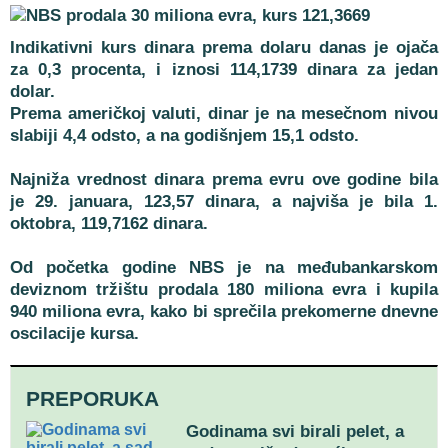
Indikativni kurs dinara prema dolaru danas je ojača
za 0,3 procenta, i iznosi 114,1739 dinara za jedan
dolar.
Prema američkoj valuti, dinar je na mesečnom nivou
slabiji 4,4 odsto, a na godišnjem 15,1 odsto.
Najniža vrednost dinara prema evru ove godine bila
je 29. januara, 123,57 dinara, a najviša je bila 1.
oktobra, 119,7162 dinara.
Od početka godine NBS je na međubankarskom
deviznom tržištu prodala 180 miliona evra i kupila
940 miliona evra, kako bi sprečila prekomerne dnevne
oscilacije kursa.
PREPORUKA
Godinama svi birali pelet, a