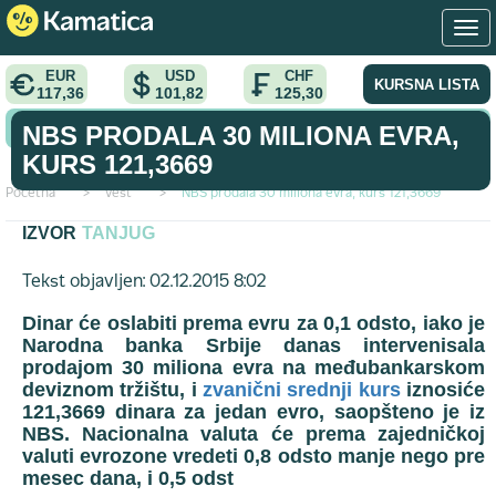
EUR
USD
CHF
KURSNA LISTA
117,36
101,82
125,30
KONVERTOR VALUTA
NBS PRODALA 30 MILIONA EVRA,
KURS 121,3669
Početna
>
vest
>
NBS prodala 30 miliona evra, kurs 121,3669
IZVOR
TANJUG
Tekst objavljen: 02.12.2015 8:02
Dinar će oslabiti prema evru za 0,1 odsto, iako je
Narodna banka Srbije danas intervenisala
prodajom 30 miliona evra na međubankarskom
deviznom tržištu, i
zvanični srednji kurs
iznosiće
121,3669 dinara za jedan evro, saopšteno je iz
NBS. Nacionalna valuta će prema zajedničkoj
valuti evrozone vredeti 0,8 odsto manje nego pre
mesec dana, i 0,5 odst