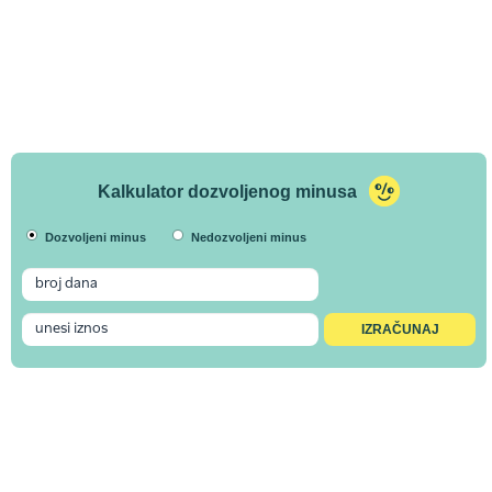
Kalkulator dozvoljenog minusa
Dozvoljeni minus
Nedozvoljeni minus