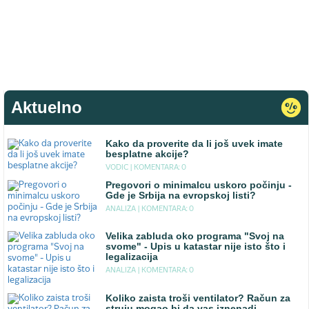
Aktuelno
Kako da proverite da li još uvek imate
besplatne akcije?
VODIC |
KOMENTARA: 0
Pregovori o minimalcu uskoro počinju -
Gde je Srbija na evropskoj listi?
ANALIZA |
KOMENTARA: 0
Velika zabluda oko programa "Svoj na
svome" - Upis u katastar nije isto što i
legalizacija
ANALIZA |
KOMENTARA: 0
Koliko zaista troši ventilator? Račun za
struju mogao bi da vas iznenadi