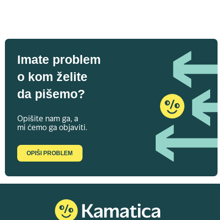
Imate problem
o kom želite
da pišemo?
Opišite nam ga, a
mi ćemo ga objaviti.
OPIŠI PROBLEM