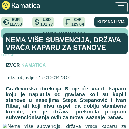
EUR
USD
CHF
KURSNA LISTA
117,38
101,77
125,84
KONVERTOR VALUTA
NEMA VIŠE SUBVENCIJA, DRŽAVA
VRAĆA KAPARU ZA STANOVE
Početna
>
vest
>
Nema više subvencija, država vraća kaparu za
stanove
IZVOR
KAMATICA
Tekst objavljen: 15.01.2014 13:00
Građevinska direkcija Srbije će vratiti kaparu
koju je naplatila od građana koji su kupili
stanove u naseljima Stepa Stepanović i Ivan
Ribar, ali koji nisu uspeli da dobiju stambene
kredite, jer je država prekinula program
subvencionisanja ovih zajmova, saznaje Danas.