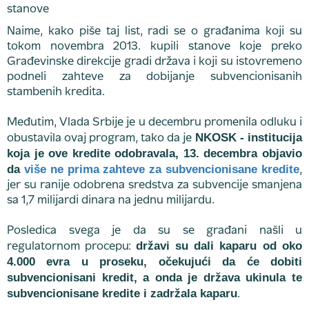
Naime, kako piše taj list, radi se o građanima koji su
tokom novembra 2013. kupili stanove koje preko
Građevinske direkcije gradi država i koji su istovremeno
podneli zahteve za dobijanje subvencionisanih
stambenih kredita.
Međutim, Vlada Srbije je u decembru promenila odluku i
NKOSK - institucija
obustavila ovaj program, tako da je
koja je ove kredite odobravala, 13. decembra objavio
da
više ne prima zahteve za subvencionisane kredite
,
jer su ranije odobrena sredstva za subvencije smanjena
sa 1,7 milijardi dinara na jednu milijardu.
Posledica svega je da su se građani našli u
državi su dali kaparu od oko
regulatornom procepu:
4.000 evra u proseku, očekujući da će dobiti
subvencionisani kredit, a onda je država ukinula te
subvencionisane kredite i zadržala kaparu
.