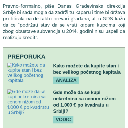
Pravno-formalno, piše Danas, Građevinska direkcija
Srbije bi sada mogla da zadrži tu kaparu i time bi država
profitirala na de fakto prevari građana, ali u GDS kažu
da će "podržati stav da se vrati kapara kupcima koji
zbog obustave subvencija u 2014. godini nisu uspeli da
realizuju kredit“.
PREPORUKA
Kako možete da kupite stan i
bez velikog početnog kapitala
ANALIZA
Gde može da se kupi
nekretnina sa cenom nižom
od 1.000 € po kvadratu u
Srbiji?
VODIC