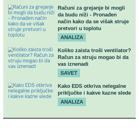
Računi za grejanje bi mogli
da budu niži - Pronađen
način kako da se višak struje
pretvori u toplotu
ANALIZA
Koliko zaista troši ventilator?
Račun za struju mogao bi da
vas iznenadi
SAVET
Kako EDS otkriva nelegalne
priključke i kakve kazne slede
ANALIZA