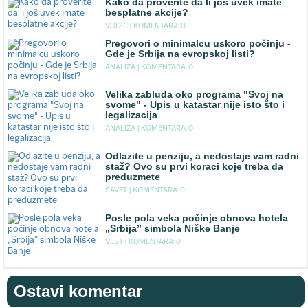
Kako da proverite da li još uvek imate
besplatne akcije?
VODIC |
KOMENTARA: 0
Pregovori o minimalcu uskoro počinju -
Gde je Srbija na evropskoj listi?
ANALIZA |
KOMENTARA: 0
Velika zabluda oko programa "Svoj na
svome" - Upis u katastar nije isto što i
legalizacija
ANALIZA |
KOMENTARA: 0
Odlazite u penziju, a nedostaje vam radni
staž? Ovo su prvi koraci koje treba da
preduzmete
SAVET |
KOMENTARA: 0
Posle pola veka počinje obnova hotela
„Srbija” simbola Niške Banje
VEST |
KOMENTARA: 0
Ostavi komentar