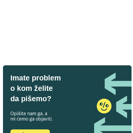
Imate problem
o kom želite
da pišemo?
Opišite nam ga, a
mi ćemo ga objaviti.