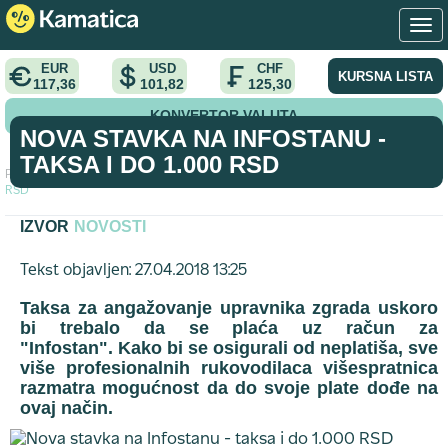
EUR
USD
CHF
KURSNA LISTA
117,36
101,82
125,30
KONVERTOR VALUTA
NOVA STAVKA NA INFOSTANU -
TAKSA I DO 1.000 RSD
Početna
>
vest
>
Nova stavka na Infostanu - taksa i do 1.000
RSD
IZVOR
NOVOSTI
Tekst objavljen: 27.04.2018 13:25
Taksa za angažovanje upravnika zgrada uskoro
bi trebalo da se plaća uz račun za
"Infostan". Kako bi se osigurali od neplatiša, sve
više profesionalnih rukovodilaca višespratnica
razmatra mogućnost da do svoje plate dođe na
ovaj način.