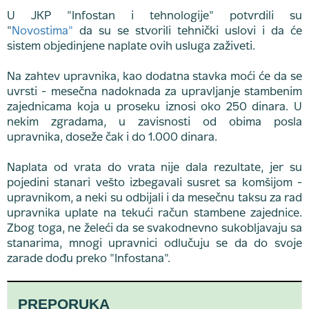
U JKP "Infostan i tehnologije" potvrdili su
"
Novostima"
da su se stvorili tehnički uslovi i da će
sistem objedinjene naplate ovih usluga zaživeti.
Na zahtev upravnika, kao dodatna stavka moći će da se
uvrsti - mesečna nadoknada za upravljanje stambenim
zajednicama koja u proseku iznosi oko 250 dinara. U
nekim zgradama, u zavisnosti od obima posla
upravnika, doseže čak i do 1.000 dinara.
Naplata od vrata do vrata nije dala rezultate, jer su
pojedini stanari vešto izbegavali susret sa komšijom -
upravnikom, a neki su odbijali i da mesečnu taksu za rad
upravnika uplate na tekući račun stambene zajednice.
Zbog toga, ne želeći da se svakodnevno sukobljavaju sa
stanarima, mnogi upravnici odlučuju se da do svoje
zarade dođu preko "Infostana".
PREPORUKA