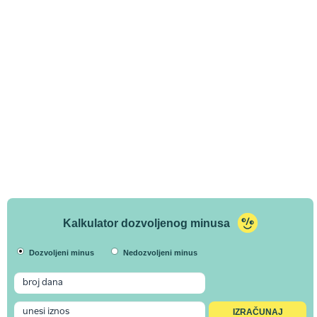
Kalkulator dozvoljenog minusa
Dozvoljeni minus
Nedozvoljeni minus