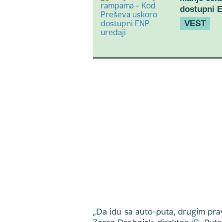
dostupni E
VEST
„Da idu sa auto-puta, drugim prav