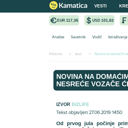
VESTI
KRE
117,36
101,82
EUR
USD
Analize
Savetnik
Vodič
Istraživanja
Početna
>
vest
>
Novina na domaćim au
NOVINA NA DOMAĆIM
NESREĆE VOZAČE ĆE
IZVOR
BIZLIFE
Tekst objavljen: 27.06.2019 14:50
Od prvog jula počinje pri