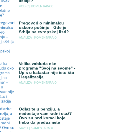
akcije?
VODIC |
KOMENTARA: 0
Pregovori o minimalcu
uskoro počinju - Gde je
Srbija na evropskoj listi?
ANALIZA |
KOMENTARA: 0
Velika zabluda oko
programa "Svoj na svome" -
Upis u katastar nije isto što
i legalizacija
ANALIZA |
KOMENTARA: 0
Odlazite u penziju, a
nedostaje vam radni staž?
Ovo su prvi koraci koje
treba da preduzmete
SAVET |
KOMENTARA: 0