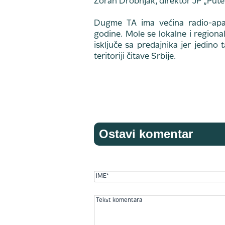
Zoran Drobnjak, direktor JP „Putev
Dugme TA ima većina radio-apar
godine. Mole se lokalne i regional
isključe sa predajnika jer jedino
teritoriji čitave Srbije.
Ostavi komentar