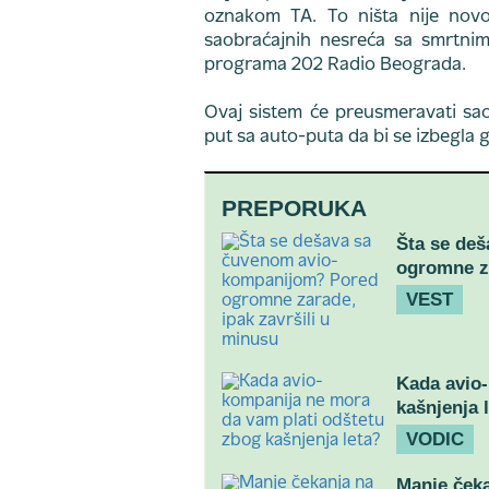
oznakom TA. To ništa nije novo
saobraćajnih nesreća sa smrtnim 
programa 202 Radio Beograda.
Ovaj sistem će preusmeravati sao
put sa auto-puta da bi se izbegla g
PREPORUKA
Šta se de
ogromne za
VEST
Kada avio-
kašnjenja 
VODIC
Manje ček