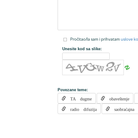
Pročitao/la sam i prihvatam
uslove ko
Unesite kod sa slike:
Povezane teme:
TA dugme
obaveštenje
radio difuzija
saobraćajna 