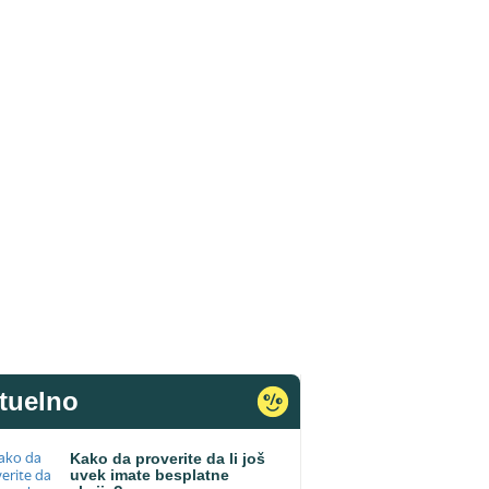
tuelno
Kako da proverite da li još
uvek imate besplatne