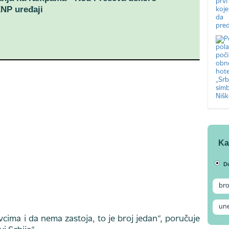
NP uređaji
Ka
D
cima i da nema zastoja, to je broj jedan“, poručuje