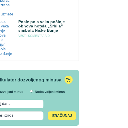
Posle pola veka počinje
obnova hotela „Srbija”
simbola Niške Banje
VEST |
KOMENTARA: 0
lkulator dozvoljenog minusa
ozvoljeni minus
Nedozvoljeni minus