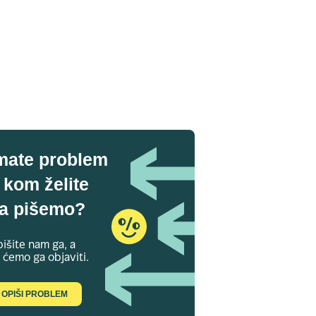
mate problem
 kom želite
a pišemo?
išite nam ga, a
 ćemo ga objaviti.
OPIŠI PROBLEM