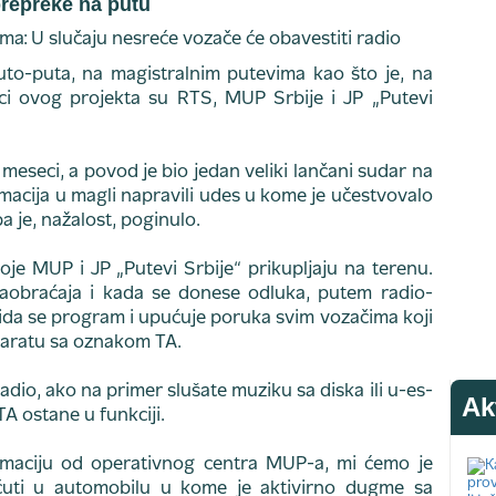
prepreke na putu
auto-puta, na magistralnim putevima kao što je, na
oci ovog projekta su RTS, MUP Srbije i JP „Putevi
eseci, a povod je bio jedan veliki lančani sudar na
macija u magli napravili udes u kome je učestvovalo
a je, nažalost, poginulo.
oje MUP i JP „Putevi Srbije“ prikupljaju na terenu.
 saobraćaja i kada se donese odluka, putem radio-
da se program i upućuje poruka svim vozačima koji
paratu sa oznakom TA.
adio, ako na primer slušate muziku sa diska ili u-es-
Ak
A ostane u funkciji.
rmaciju od operativnog centra MUP-a, mi ćemo je
e čuti u automobilu u kome je aktivirno dugme sa