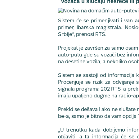
vozača u slučaju nesreće ili 
Sistem će se primenjivati i van 
primer, Ibarska magistrala. Nosi
Srbije“, prenosi RTS.
Projekat je završen za samo osam m
auto-putu gde su vozači bez infor
na desetine vozila, a nekoliko osob
Sistem se sastoji od informacija k
Procenjuje se rizik za odvijanje
signala programa 202 RTS-a preki
imaju upaljeno dugme na radio-a
Prekid se dešava i ako ne slušate r
be-a, samo je bitno da vam opcija T
„U trenutku kada dobijemo info
objaviti, a ta informacija će s