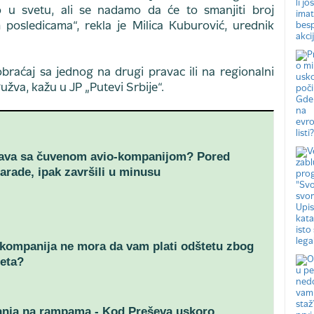
 u svetu, ali se nadamo da će to smanjiti broj
posledicama“, rekla je Milica Kuburović, urednik
braćaj sa jednog na drugi pravac ili na regionalni
užva, kažu u JP „Putevi Srbije“.
šava sa čuvenom avio-kompanijom? Pored
rade, ipak završili u minusu
kompanija ne mora da vam plati odštetu zbog
leta?
anja na rampama - Kod Preševa uskoro