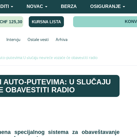
DITI
NOVAC
BERZA
OSIGURANJE
KONV
125,30
KURSNA LISTA
CHF
Intervju
Ostale vesti
Arhiva
to-putevima: U slučaju nesreće vozače će obavestiti radio
 AUTO-PUTEVIMA: U SLUČAJU
 OBAVESTITI RADIO
mena specijalnog sistema za obaveštavanje