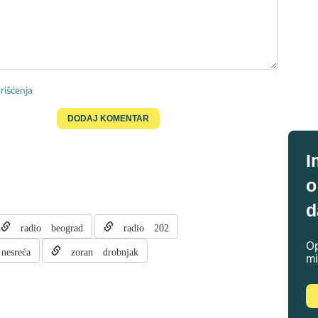
rišćenja
I
o
d
radio beograd
radio 202
Op
nesreća
zoran drobnjak
mi