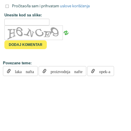
Pročitao/la sam i prihvatam
uslove korišćenja
Unesite kod sa slike:
Povezane teme:
laka nafta
proizvodnja nafte
opek-a