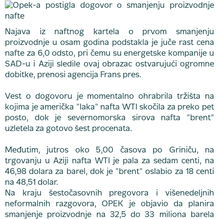
Najava iz naftnog kartela o prvom smanjenju
proizvodnje u osam godina podstakla je juče rast cena
nafte za 6,0 odsto, pri čemu su energetske kompanije u
SAD-u i Aziji sledile ovaj obrazac ostvarujući ogromne
dobitke, prenosi agencija Frans pres.
Vest o dogovoru je momentalno ohrabrila tržišta na
kojima je američka "laka" nafta WTI skočila za preko pet
posto, dok je severnomorska sirova nafta "brent"
uzletela za gotovo šest procenata.
Međutim, jutros oko 5,00 časova po Griniču, na
trgovanju u Aziji nafta WTI je pala za sedam centi, na
46,98 dolara za barel, dok je "brent" oslabio za 18 centi
na 48,51 dolar.
Na kraju šestočasovnih pregovora i višenedeljnih
neformalnih razgovora, OPEK je objavio da planira
smanjenje proizvodnje na 32,5 do 33 miliona barela