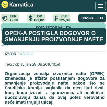
EUR
USD
CHF
KURSNA LISTA
117,36
101,82
125,30
KONVERTOR VALUTA
OPEK-A POSTIGLA DOGOVOR O
SMANJENJU PROIZVODNJE NAFTE
Početna
>
vest
>
Opek-a postigla dogovor o smanjenju proizvodnje
nafte
IZVOR
TANJUG
Tekst objavljen: 29.09.2016 11:59
Organizacija zemalja izvoznica nafte (OPEK)
iznenadila je tržišta postizanjem dogovora za
smanjenje proizvodnje nafte nakon što se
Saudijska Arabija saglasila da njen ljuti rival,
Iran, bude izuzet iz sporazuma, ali analitičari
upozoravaju danas da ovaj potez verovatno
neće imati trajniji uticaj.