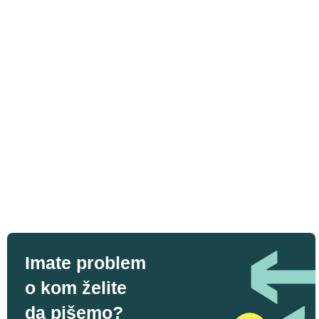
Imate problem
o kom želite
da pišemo?