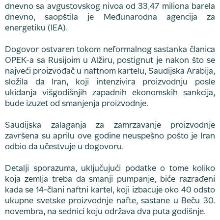
dnevno sa avgustovskog nivoa od 33,47 miliona barela
dnevno, saopštila je Međunarodna agencija za
energetiku (IEA).
Dogovor ostvaren tokom neformalnog sastanka članica
OPEK-a sa Rusijoim u Alžiru, postignut je nakon što se
najveći proizvođač u naftnom kartelu, Saudijska Arabija,
složila da Iran, koji intenzivira proizvodnju posle
ukidanja višgodišnjih zapadnih ekonomskih sankcija,
bude izuzet od smanjenja proizvodnje.
Saudijska zalaganja za zamrzavanje proizvodnje
završena su aprilu ove godine neuspešno pošto je Iran
odbio da učestvuje u dogovoru.
Detalji sporazuma, uključujući podatke o tome koliko
koja zemlja treba da smanji pumpanje, biće razrađeni
kada se 14-člani naftni kartel, koji izbacuje oko 40 odsto
ukupne svetske proizvodnje nafte, sastane u Beču 30.
novembra, na sednici koju održava dva puta godišnje.