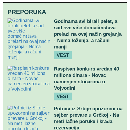
PREPORUKA
Godinama svi birali pelet, a
sad sve više domaćinstava
prelazi na ovaj način grejanja
- Nema loženja, a računi
manji
VEST
Raspisan konkurs vredan 40
miliona dinara - Novac
namenjen stočarima u
Vojvodini
VEST
Putnici iz Srbije upozoreni na
sajber prevare u Grčkoj - Na
meti lažne poruke i krađa
rezervacija