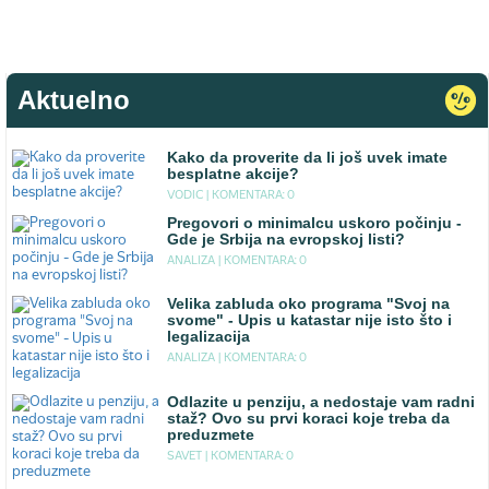
Aktuelno
Kako da proverite da li još uvek imate
besplatne akcije?
VODIC |
KOMENTARA: 0
Pregovori o minimalcu uskoro počinju -
Gde je Srbija na evropskoj listi?
ANALIZA |
KOMENTARA: 0
Velika zabluda oko programa "Svoj na
svome" - Upis u katastar nije isto što i
legalizacija
ANALIZA |
KOMENTARA: 0
Odlazite u penziju, a nedostaje vam radni
staž? Ovo su prvi koraci koje treba da
preduzmete
SAVET |
KOMENTARA: 0