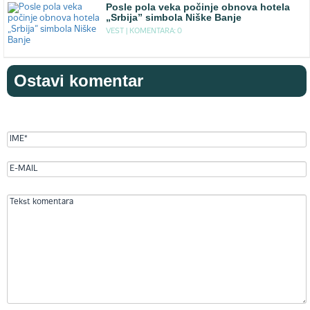
Posle pola veka počinje obnova hotela
„Srbija” simbola Niške Banje
VEST |
KOMENTARA: 0
Ostavi komentar