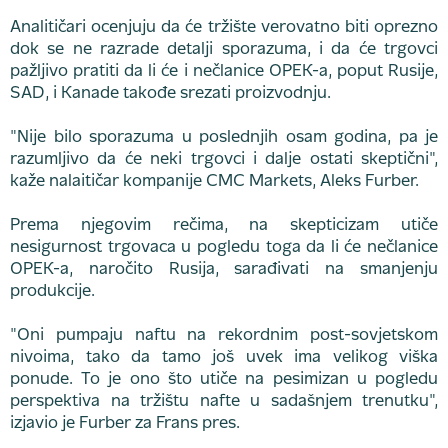
Analitičari ocenjuju da će tržište verovatno biti oprezno
dok se ne razrade detalji sporazuma, i da će trgovci
pažljivo pratiti da li će i nečlanice OPEK-a, poput Rusije,
SAD, i Kanade takođe srezati proizvodnju.
"Nije bilo sporazuma u poslednjih osam godina, pa je
razumljivo da će neki trgovci i dalje ostati skeptični",
kaže nalaitičar kompanije CMC Markets, Aleks Furber.
Prema njegovim rečima, na skepticizam utiče
nesigurnost trgovaca u pogledu toga da li će nečlanice
OPEK-a, naročito Rusija, sarađivati na smanjenju
produkcije.
"Oni pumpaju naftu na rekordnim post-sovjetskom
nivoima, tako da tamo još uvek ima velikog viška
ponude. To je ono što utiče na pesimizan u pogledu
perspektiva na tržištu nafte u sadašnjem trenutku",
izjavio je Furber za Frans pres.