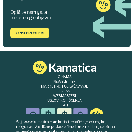
Opišite nam ga, a
mi ćemo ga objaviti.
OPIŠI PROBLEM
O NAMA
NEWSLETTER
MARKETING I OGLAŠAVANJE
PRESS
WEBMASTERI
USLOVI KORIŠĆENJA
FAQ
Sajt www.kamatica.com koristi kolačiće (cookies) koji
mogu sadržati lične podatke (ime i prezime, broj telefona,
adresa) i služe radi poboljšanja funkcionalnosti sajta.