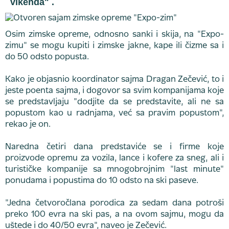
vikenda" .
Osim zimske opreme, odnosno sanki i skija, na "Expo-
zimu" se mogu kupiti i zimske jakne, kape ili čizme sa i
do 50 odsto popusta.
Kako je objasnio koordinator sajma Dragan Zečević, to i
jeste poenta sajma, i dogovor sa svim kompanijama koje
se predstavljaju "dodjite da se predstavite, ali ne sa
popustom kao u radnjama, već sa pravim popustom",
rekao je on.
Naredna četiri dana predstaviće se i firme koje
proizvode opremu za vozila, lance i kofere za sneg, ali i
turističke kompanije sa mnogobrojnim "last minute"
ponudama i popustima do 10 odsto na ski paseve.
"Jedna četvoročlana porodica za sedam dana potroši
preko 100 evra na ski pas, a na ovom sajmu, mogu da
uštede i do 40/50 evra", naveo je Zečević.