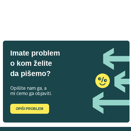
Imate problem
o kom želite
da pišemo?
Opišite nam ga, a
mi ćemo ga objaviti.
OPIŠI PROBLEM