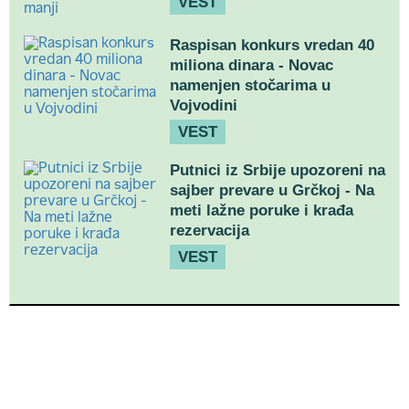
VEST
Raspisan konkurs vredan 40
miliona dinara - Novac
namenjen stočarima u
Vojvodini
VEST
Putnici iz Srbije upozoreni na
sajber prevare u Grčkoj - Na
meti lažne poruke i krađa
rezervacija
VEST