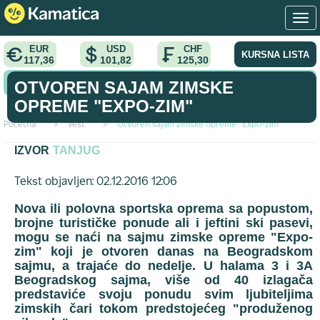
EUR
USD
CHF
KURSNA LISTA
117,36
101,82
125,30
KONVERTOR VALUTA
OTVOREN SAJAM ZIMSKE
OPREME "EXPO-ZIM"
Početna
>
vest
>
Otvoren sajam zimske opreme "Expo-zim"
IZVOR
TANJUG
Tekst objavljen: 02.12.2016 12:06
Nova ili polovna sportska oprema sa popustom,
brojne turističke ponude ali i jeftini ski pasevi,
mogu se naći na sajmu zimske opreme "Expo-
zim" koji je otvoren danas na Beogradskom
sajmu, a trajaće do nedelje. U halama 3 i 3A
Beogradskog sajma, više od 40 izlagača
predstaviće svoju ponudu svim ljubiteljima
zimskih čari tokom predstojećeg "produženog