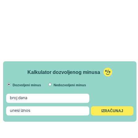
Kalkulator dozvoljenog minusa
Dozvoljeni minus
Nedozvoljeni minus