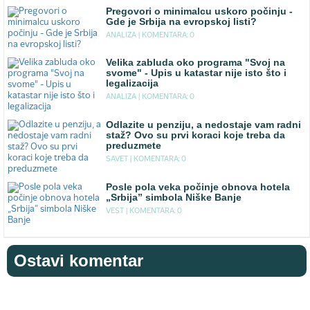
Pregovori o minimalcu uskoro počinju -
Gde je Srbija na evropskoj listi?
ANALIZA |
KOMENTARA: 0
Velika zabluda oko programa "Svoj na
svome" - Upis u katastar nije isto što i
legalizacija
ANALIZA |
KOMENTARA: 0
Odlazite u penziju, a nedostaje vam radni
staž? Ovo su prvi koraci koje treba da
preduzmete
SAVET |
KOMENTARA: 0
Posle pola veka počinje obnova hotela
„Srbija” simbola Niške Banje
VEST |
KOMENTARA: 0
Ostavi komentar