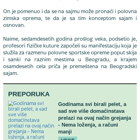
On je pomenuo i da se na sajmu može pronaći i polovna
zimska oprema, te da je sa tim konceptom sajam i
osnovan.
Naime, sedamdesetih godina prošlog veka, podsetio je,
profesori fizičke kuture započeli su manifestaciju koja je
služila za razmenu polovne sportske opreme poput skija
i sanki na raznim mestima u Beogradu, a krajem
osamdesetih cela priča je premeštena na Beogradski
sajam.
PREPORUKA
Godinama svi birali pelet, a
sad sve više domaćinstava
prelazi na ovaj način grejanja
- Nema loženja, a računi
manji